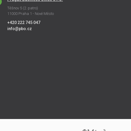
Těšnov 5 (2. patro)
11000 Praha 1 - Nové Město
+420 222 745 047
info@pbo.cz