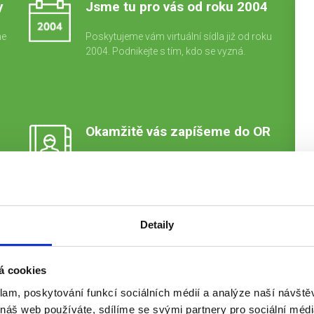
y
Jsme tu pro vás od roku 2004
me
Poskytujeme vám virtuální sídla již od roku
2004. Podnikejte s tím, kdo se vyzná.
Okamžitě vás zapíšeme do OR
Společnost na vás převedeme během jediné
ké
schůzky a rovnou vás zapíšeme do OR.
e
Detaily
á cookies
klam, poskytování funkcí sociálních médií a analýze naší návšt
 náš web používáte, sdílíme se svými partnery pro sociální média