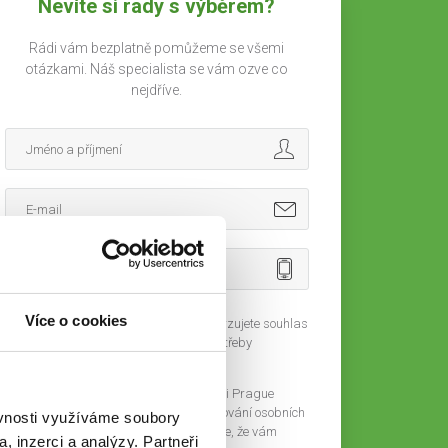
Nevíte si rady s výběrem?
Rádi vám bezplatně pomůžeme se všemi
otázkami. Náš specialista se vám ozve co
nejdříve.
Více o cookies
Vyplněním a odesláním formuláře potvrzujete souhlas
se zpracováním osobních údajů pro potřeby
zpracování nabídky poptávané služby.
Zaškrtnutím políčka dáváte společnosti Prague
Business Office s.r.o. souhlas se zpracování osobních
ěvnosti využíváme soubory
údajů pro marketingové účely. Slibujeme, že vám
, inzerci a analýzy. Partneři