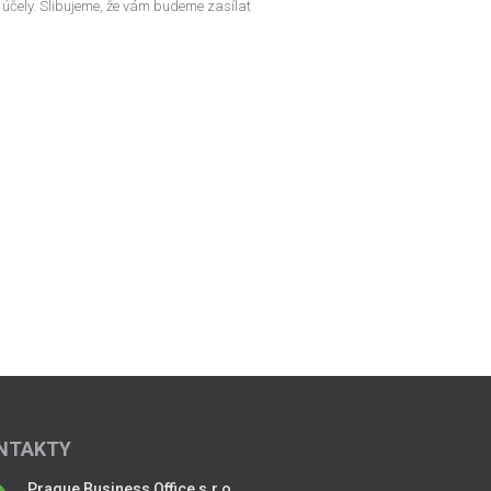
 účely. Slibujeme, že vám budeme zasílat
NTAKTY
Prague Business Office s.r.o.