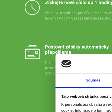
Získejte nové sídlo do 1 hodin
Smlouvu a podklady pro OR vám připraví
během 1 hodiny. Vše zasíláme také poštou.
Poštovní zásilky automaticky
přepošleme
Nemusíte platit a obnovovat dosílky u Čes
pošty. Vaši korespondenci vám přepošlem
2-3x týdně.
Souhlas
Tato webová stránka použív
K personalizaci obsahu a re
cookie. Informace o tom, jak