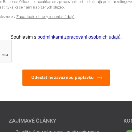
 Business Office s.r.o. souhlas se zpracování osobních údajů pro marketingové
sti týkající se námi nabízených služeb.
aleznete v
Zásadách ochrany osobních údajů
.
Souhlasím s
podmínkami zpracování osobních údajů
.
ZAJÍMAVÉ ČLÁNKY
KO