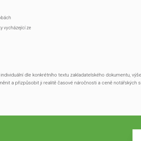
sobách
y vycházející ze
dividuální dle konkrétního textu zakladatelského dokumentu, výše z
nit a přizpůsobit ji realitě časové náročnosti a ceně notářských 