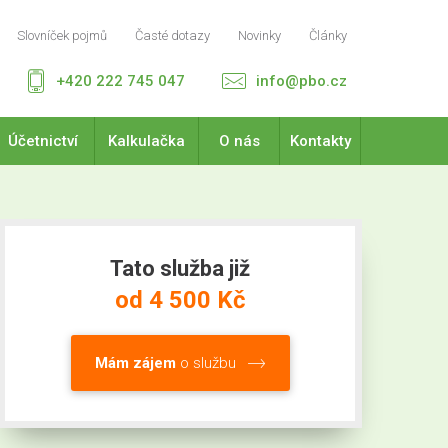
Slovníček pojmů
Časté dotazy
Novinky
Články
+420 222 745 047
info@pbo.cz
Účetnictví
Kalkulačka
O nás
Kontakty
Tato služba již
od 4 500 Kč
Mám zájem
o službu