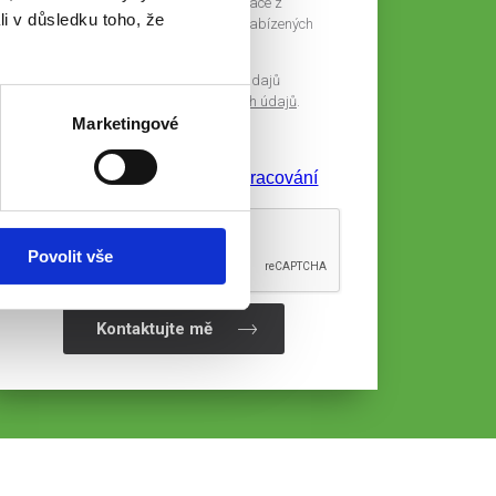
budeme zasílat pouze zajímavé informace z
li v důsledku toho, že
podnikatelské oblasti týkající se námi nabízených
služeb.
Více o zpracování a ochraně osobních údajů
naleznete v
Zásadách ochrany osobních údajů
.
Marketingové
Souhlasím s
podmínkami zpracování
osobních údajů
.
Povolit vše