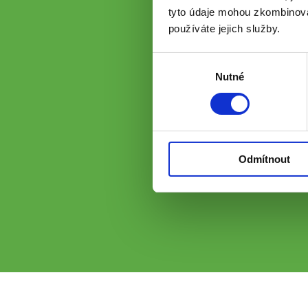
tyto údaje mohou zkombinovat
používáte jejich služby.
Výběr
Nutné
souhlasu
Odmítnout