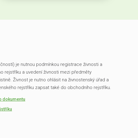
čností) je nutnou podmínkou registrace živnosti a
o rejstříku a uvedení živnosti mezi předměty
istině. Živnost je nutno ohlásit na živnostenský úřad a
enského rejstříku zapsat také do obchodního rejstříku.
o dokumentu
stříku