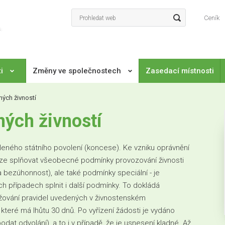
Ceník
ti
Změny ve společnostech
Zasedací místnosti
ých živností
ých živností
eného státního povolení (koncese). Ke vzniku oprávnění
uze splňovat všeobecné podmínky provozování živnosti
 bezúhonnost), ale také podmínky speciální - je
h případech splnit i další podmínky. To dokládá
žování pravidel uvedených v živnostenském
 které má lhůtu 30 dnů. Po vyřízení žádosti je vydáno
dat odvolání), a to i v případě, že je usnesení kladné. Až