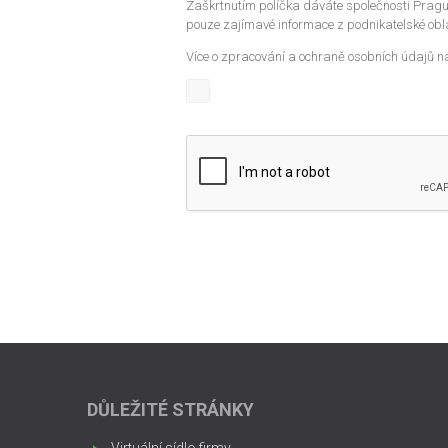
Zaškrtnutím políčka dáváte společnosti Prague
pouze zajímavé informace z podnikatelské obla
Více o zpracování a ochraně osobních údajů n
DŮLEŽITÉ STRÁNKY