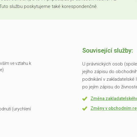
. Tuto službu poskytujeme také korespondenčně.
Související služby:
vším ve vztahu k
U právnických osob (spole
e)
jejího zápisu do obchodníh
podnikání v zakladatelské l
po jejím zápisu do živnost
Změna zakladatelskéh
Změny v obchodním rej
dnutí (urychlení