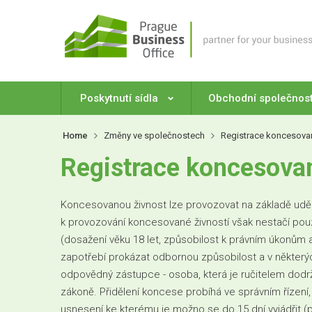
Poskytnutí sídla
Obchodní společnos
Home
Změny ve společnostech
Registrace koncesovan
Registrace koncesovan
Koncesovanou živnost lze provozovat na základě uděl
k provozování koncesované živností však nestačí po
(dosažení věku 18 let, způsobilost k právním úkonům a
zapotřebí prokázat odbornou způsobilost a v některýc
odpovědný zástupce - osoba, která je ručitelem dodr
zákoně. Přidělení koncese probíhá ve správním řízení,
usnesení ke kterému je možno se do 15 dní vyjádřit (po