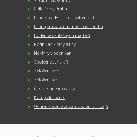
Virtuální sídlo firmy
Sídlo firmy Praha
Prodej ready-made společností
Pronájem zasedací místnosti Praha
Evidence skutečných majitelů
Podnikání - rady a tipy
Novinky v podnikání
Společnost na klíč
Založení s.r.o.
Založení a.s.
Často kladené otázky
Kompletní ceník
Ochrana a zpracování osobních údajů