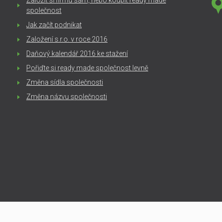
Založit si firmu sám, nebo koupit ready made
společnost
Jak začít podnikat
Založení s.r.o. v roce 2016
Daňový kalendář 2016 ke stažení
Pořiďte si ready made společnost levně
Změna sídla společnosti
Změna názvu společnosti