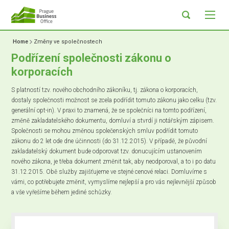
Home
Změny ve společnostech
Podřízení společnosti zákonu o
korporacích
S platností tzv. nového obchodního zákoníku, tj. zákona o korporacích,
dostaly společnosti možnost se zcela podřídit tomuto zákonu jako celku (tzv.
generální opt-in). V praxi to znamená, že se společníci na tomto podřízení,
změně zakladatelského dokumentu, domluví a stvrdí ji notářským zápisem.
Společnosti se mohou změnou společenských smluv podřídit tomuto
zákonu do 2 let ode dne účinnosti (do 31.12.2015). V případě, že původní
zakladatelský dokument bude odporovat tzv. donucujícím ustanovením
nového zákona, je třeba dokument změnit tak, aby neodporoval, a to i po datu
31.12.2015. Obě služby zajišťujeme ve stejné cenové relaci. Domluvíme s
vámi, co potřebujete změnit, vymyslíme nejlepší a pro vás nejlevnější způsob
a vše vyřešíme během jediné schůzky.