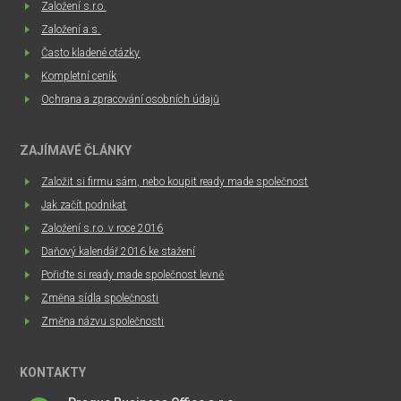
Založení s.r.o.
Založení a.s.
Často kladené otázky
Kompletní ceník
Ochrana a zpracování osobních údajů
ZAJÍMAVÉ ČLÁNKY
Založit si firmu sám, nebo koupit ready made společnost
Jak začít podnikat
Založení s.r.o. v roce 2016
Daňový kalendář 2016 ke stažení
Pořiďte si ready made společnost levně
Změna sídla společnosti
Změna názvu společnosti
KONTAKTY