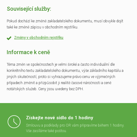
Související služby:
Pokud dochází ke změně zakladatelského dokumentu, musí obvykle dojít
také ke změně zápisu v obchodním rejstříku.
Změny v obchodním rejstříku
Informace k ceně
Téma změn ve společnostech je velmi široké a často individuální dle
konkrétního textu zakladatelského dokumentu, výše základního kapitálu a
jiných skutečností, proto si vyhrazujeme právo cenu ve výjimečných
případech změnit a přizpůsobit ji realitě časové náročnosti a ceně
notářských služeb. Ceny jsou uvedeny bez DPH.
Získejte nové sídlo do 1 hodiny
Smlouvu a podklady pro OR vám připravíme během 1 hodiny.
Vše zasíláme také poštou.