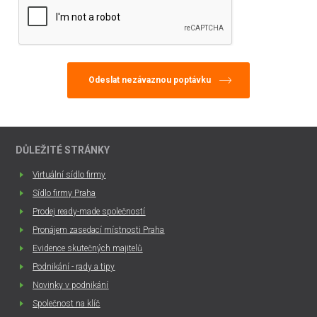
DŮLEŽITÉ STRÁNKY
Virtuální sídlo firmy
Sídlo firmy Praha
Prodej ready-made společností
Pronájem zasedací místnosti Praha
Evidence skutečných majitelů
Podnikání - rady a tipy
Novinky v podnikání
Společnost na klíč