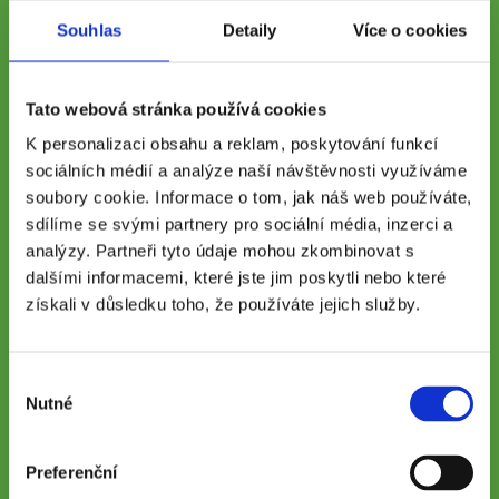
Souhlas
Detaily
Více o cookies
Tato webová stránka používá cookies
K personalizaci obsahu a reklam, poskytování funkcí
sociálních médií a analýze naší návštěvnosti využíváme
Vyplněním a odesláním formuláře potvrzujete souhlas se zpracováním
osobních údajů pro potřeby zpracování nabídky poptávané služby.
soubory cookie. Informace o tom, jak náš web používáte,
sdílíme se svými partnery pro sociální média, inzerci a
Zaškrtnutím políčka dáváte společnosti Prague Business Office s.r.o.
souhlas se zpracování osobních údajů pro marketingové účely.
analýzy. Partneři tyto údaje mohou zkombinovat s
Slibujeme, že vám budeme zasílat pouze zajímavé informace z
dalšími informacemi, které jste jim poskytli nebo které
podnikatelské oblasti týkající se námi nabízených služeb.
získali v důsledku toho, že používáte jejich služby.
Více o zpracování a ochraně osobních údajů naleznete v
Zásadách
ochrany osobních údajů
.
Výběr
Nutné
souhlasu
Souhlasím s
podmínkami zpracování osobních údajů
.
Preferenční