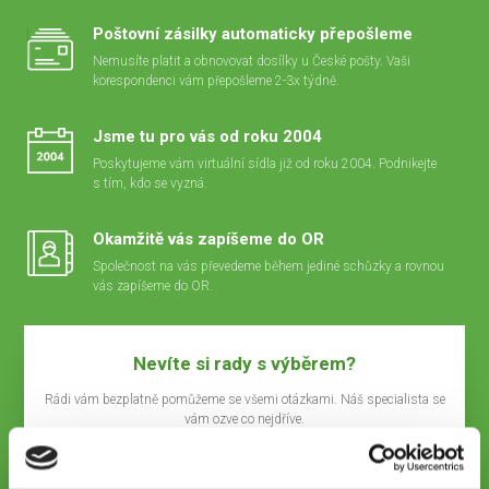
Poštovní zásilky automaticky přepošleme
Nemusíte platit a obnovovat dosílky u České pošty. Vaši
korespondenci vám přepošleme 2-3x týdně.
Jsme tu pro vás od roku 2004
Poskytujeme vám virtuální sídla již od roku 2004. Podnikejte
s tím, kdo se vyzná.
Okamžitě vás zapíšeme do OR
Společnost na vás převedeme během jediné schůzky a rovnou
vás zapíšeme do OR.
Nevíte si rady s výběrem?
Rádi vám bezplatně pomůžeme se všemi otázkami. Náš specialista se
vám ozve co nejdříve.