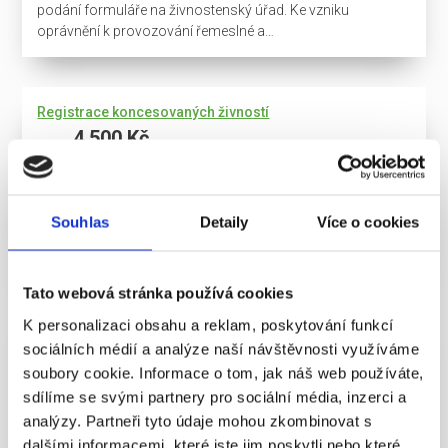
podání formuláře na živnostenský úřad. Ke vzniku
oprávnění k provozování řemeslné a…
Registrace koncesovaných živností
4 500 Kč
Koncesovanou živnost lze provozovat na základě
uděleného státního povolení (koncese). Ke vzniku
oprávnění k provozování koncesované živností však
Souhlas
Detaily
Více o cookies
nestačí pouze splňovat všeobecné podmínky
provozování…
Tato webová stránka používá cookies
K personalizaci obsahu a reklam, poskytování funkcí
Podřízení společnosti zákonu o korporacích
sociálních médií a analýze naší návštěvnosti využíváme
6 000 Kč
soubory cookie. Informace o tom, jak náš web používáte,
sdílíme se svými partnery pro sociální média, inzerci a
S platností tzv. nového obchodního zákoníku, tj. zákona o
analýzy. Partneři tyto údaje mohou zkombinovat s
korporacích, dostaly společnosti možnost se zcela
podřídit tomuto zákonu jako celku (tzv. generální opt-in). V
dalšími informacemi, které jste jim poskytli nebo které