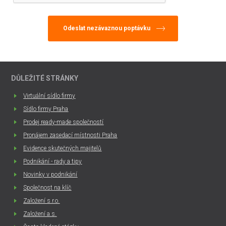
DŮLEŽITÉ STRÁNKY
Virtuální sídlo firmy
Sídlo firmy Praha
Prodej ready-made společností
Pronájem zasedací místnosti Praha
Evidence skutečných majitelů
Podnikání - rady a tipy
Novinky v podnikání
Společnost na klíč
Založení s.r.o.
Založení a.s.