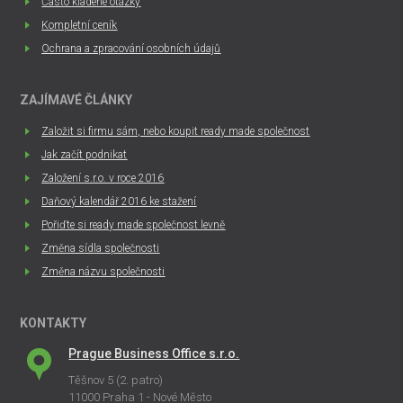
Často kladené otázky
Kompletní ceník
Ochrana a zpracování osobních údajů
ZAJÍMAVÉ ČLÁNKY
Založit si firmu sám, nebo koupit ready made společnost
Jak začít podnikat
Založení s.r.o. v roce 2016
Daňový kalendář 2016 ke stažení
Pořiďte si ready made společnost levně
Změna sídla společnosti
Změna názvu společnosti
KONTAKTY
Prague Business Office s.r.o.
Těšnov 5 (2. patro)
11000 Praha 1 - Nové Město