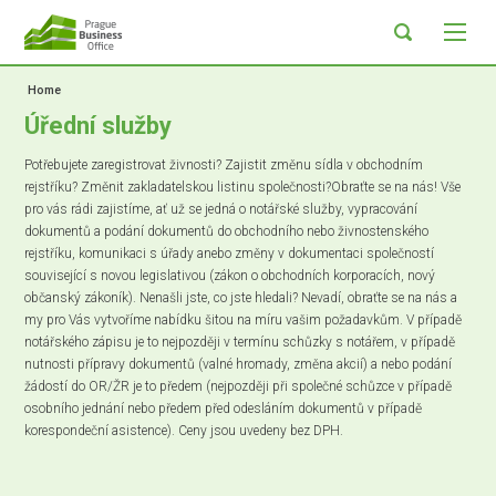
Home
Úřední služby
Potřebujete zaregistrovat živnosti? Zajistit změnu sídla v obchodním
rejstříku? Změnit zakladatelskou listinu společnosti?Obraťte se na nás! Vše
pro vás rádi zajistíme, ať už se jedná o notářské služby, vypracování
dokumentů a podání dokumentů do obchodního nebo živnostenského
rejstříku, komunikaci s úřady anebo změny v dokumentaci společností
související s novou legislativou (zákon o obchodních korporacích, nový
občanský zákoník). Nenašli jste, co jste hledali? Nevadí, obraťte se na nás a
my pro Vás vytvoříme nabídku šitou na míru vašim požadavkům. V případě
notářského zápisu je to nejpozději v termínu schůzky s notářem, v případě
nutnosti přípravy dokumentů (valné hromady, změna akcií) a nebo podání
žádostí do OR/ŽR je to předem (nejpozději při společné schůzce v případě
osobního jednání nebo předem před odesláním dokumentů v případě
korespondeční asistence). Ceny jsou uvedeny bez DPH.