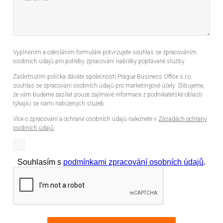
Vyplněním a odesláním formuláře potvrzujete souhlas se zpracováním
osobních údajů pro potřeby zpracování nabídky poptávané služby.
Zaškrtnutím políčka dáváte společnosti Prague Business Office s.r.o.
souhlas se zpracování osobních údajů pro marketingové účely. Slibujeme,
že vám budeme zasílat pouze zajímavé informace z podnikatelské oblasti
týkající se námi nabízených služeb.
Více o zpracování a ochraně osobních údajů naleznete v
Zásadách ochrany
osobních údajů
.
Souhlasím s
podmínkami zpracování osobních údajů
.