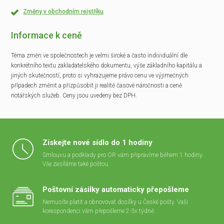
Změny v obchodním rejstříku
Informace k ceně
Téma změn ve společnostech je velmi široké a často individuální dle
konkrétního textu zakladatelského dokumentu, výše základního kapitálu a
jiných skutečností, proto si vyhrazujeme právo cenu ve výjimečných
případech změnit a přizpůsobit ji realitě časové náročnosti a ceně
notářských služeb. Ceny jsou uvedeny bez DPH.
Získejte nové sídlo do 1 hodiny
Smlouvu a podklady pro OR vám připravíme během 1 hodiny.
Vše zasíláme také poštou.
Poštovní zásilky automaticky přepošleme
Nemusíte platit a obnovovat dosílky u České pošty. Vaši
korespondenci vám přepošleme 2-3x týdně.