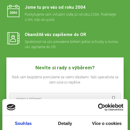
Jsme tu pro vás od roku 2004
Poskytujeme vám virtuální sídla již od roku 2004. Podnikejte
s tím, kdo se vyzná.
Okamžitě vás zapíšeme do OR
Společnost na vás převedeme během jediné schůzky a rovnou
vás zapíšeme do OR.
Nevíte si rady s výběrem?
Rádi vám bezplatně pomůžeme se všemi otázkami. Náš specialista se
vám ozve co nejdříve.
Souhlas
Detaily
Více o cookies