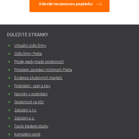
DŮLEŽITÉ STRÁNKY
Virtuální sídlo firmy
Sídlo firmy Praha
Prodej ready-made společností
Pronájem zasedací místnosti Praha
Evidence skutečných majitelů
Podnikání - rady a tipy
Novinky v podnikání
Společnost na klíč
Založení s.r.o.
Založení a.s.
Často kladené otázky
Kompletní ceník