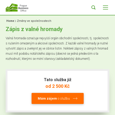
Home
Změny ve společnostech
Zápis z valné hromady
Valná hromada označuje nejvyšší orgán obchodní společnosti, tj. společnosti
s ručením omezeným a akciové společnosti. Z každé valné hromady je nutné
vytvořit zápis a zveřejnit jej ve sbírce listin. Některé zápisy z valných hromad
musí mít podobu notářského zápisu (obecně se jedná především o ta
rozhodnutí, kterými se mění stanovy/zakladatelský dokument).
Tato služba již
od 2 500 Kč
Mám zájem
o službu