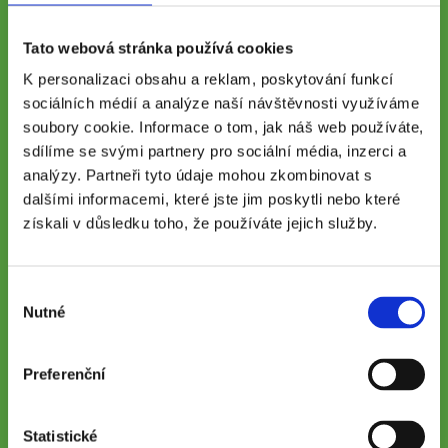
Tato webová stránka používá cookies
Vyplněním a odesláním formuláře potvrzujete souhlas se zpracováním
osobních údajů pro potřeby zpracování nabídky poptávané služby.
K personalizaci obsahu a reklam, poskytování funkcí
sociálních médií a analýze naší návštěvnosti využíváme
Zaškrtnutím políčka dáváte společnosti Prague Business Office s.r.o.
souhlas se zpracování osobních údajů pro marketingové účely.
soubory cookie. Informace o tom, jak náš web používáte,
Slibujeme, že vám budeme zasílat pouze zajímavé informace z
sdílíme se svými partnery pro sociální média, inzerci a
podnikatelské oblasti týkající se námi nabízených služeb.
analýzy. Partneři tyto údaje mohou zkombinovat s
Více o zpracování a ochraně osobních údajů naleznete v
Zásadách
dalšími informacemi, které jste jim poskytli nebo které
ochrany osobních údajů
.
získali v důsledku toho, že používáte jejich služby.
Souhlasím s
podmínkami zpracování osobních údajů
.
Výběr
Nutné
souhlasu
Preferenční
Statistické