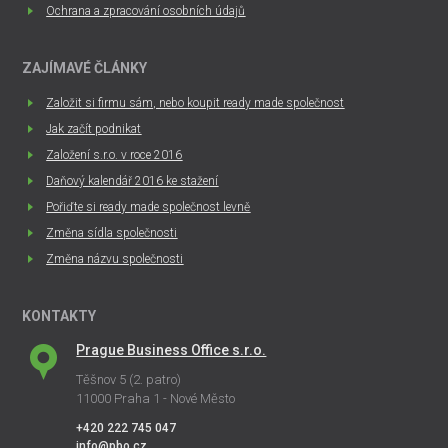
Ochrana a zpracování osobních údajů
ZAJÍMAVÉ ČLÁNKY
Založit si firmu sám, nebo koupit ready made společnost
Jak začít podnikat
Založení s.r.o. v roce 2016
Daňový kalendář 2016 ke stažení
Pořiďte si ready made společnost levně
Změna sídla společnosti
Změna názvu společnosti
KONTAKTY
Prague Business Office s.r.o.
Těšnov 5 (2. patro)
11000 Praha 1 - Nové Město
+420 222 745 047
info@pbo.cz