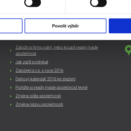
Povolit výběr
ZAJÍMAVÉ ČLÁNKY
KO
Založit si firmu sám, nebo koupit ready made
společnost
Jak začít podnikat
Založení s.r.o. v roce 2016
Daňový kalendář 2016 ke stažení
Pořiďte si ready made společnost levně
Změna sídla společnosti
Změna názvu společnosti