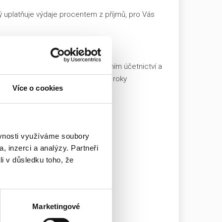
rý uplatňuje výdaje procentem z příjmů, pro Vás
 má desetiletou zkušenost s vedením účetnictví a
c. Heleny Kalinové, se kterou již roky
Více o cookies
tále pod kontrolou.
ěvnosti využíváme soubory
, inzerci a analýzy. Partneři
li v důsledku toho, že
Marketingové