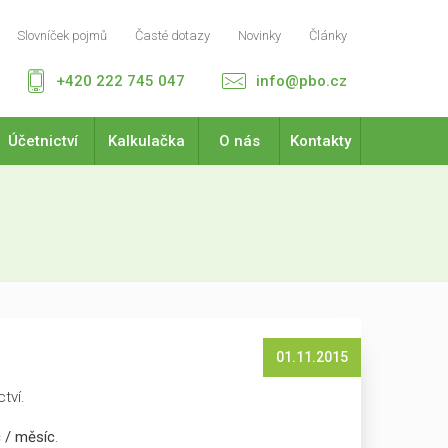
Slovníček pojmů
Časté dotazy
Novinky
Články
+420 222 745 047
info@pbo.cz
Účetnictví
Kalkulačka
O nás
Kontakty
01.11.2015
tví.
 / měsíc
.