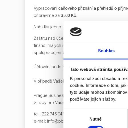
Vypracování
daňového přiznání a přehledů o příjm
připravíme za
3500 Kč
.
Nabídku jednotlivých balíčků naleznete
zde
.
Záštitu nad účetnictvím má náš tým v čele s Ing
financí malých i velkých firem i s komunikací se
Souhlas
spolupracujeme.
Účtování bude probíhat v programu Flexibee, ke k
Tato webová stránka použív
K personalizaci obsahu a re
V případě Vašeho zájmu či jakýchkoli dotazů nás 
cookie. Informace o tom, jak
tyto údaje mohou zkombinovat
Prague Business Office s.r.o.
používáte jejich služby.
Služby pro Vaše podnikání pod jednou střechou
Výběr
tel.: 222 745 041
Nutné
souhlasu
e-mail: info@pbo.cz