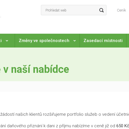
Ceník
ti
Změny ve společnostech
Zasedací místnosti
 v naší nabídce
ádostí našich klientů rozšiřujeme portfolio služeb o vedení účetnic
ání daňového přiznání k dani z příjmu nabízíme v ceně již od
650 Kč