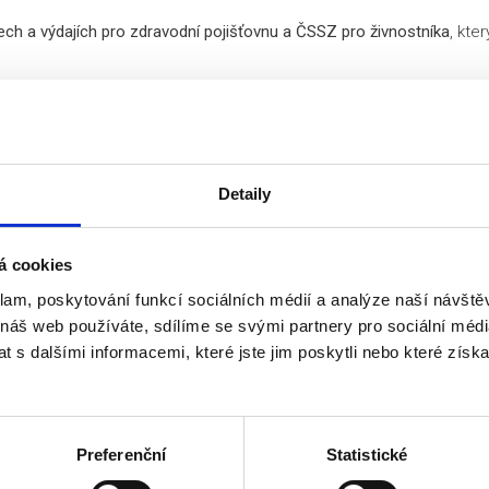
ech a výdajích pro zdravodní pojišťovnu a ČSSZ pro živnostníka
, kte
. Janou Krafkovou, která vystudovala Vysokou školu ekonomickou a
 státní správou. Samozřejmá je také podpora naší daňové poradkyně B
Detaily
terému budete mít vždy přístup a Vaše účetnictví tak budete mít s
á cookies
klam, poskytování funkcí sociálních médií a analýze naší návšt
neváhejte kontaktovat.
 náš web používáte, sdílíme se svými partnery pro sociální média
 s dalšími informacemi, které jste jim poskytli nebo které získa
Preferenční
Statistické