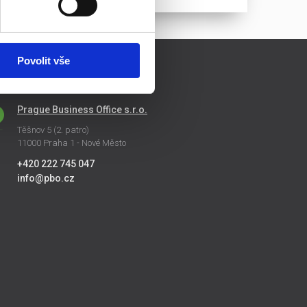
Povolit vše
NTAKTY
Prague Business Office s.r.o.
Těšnov 5 (2. patro)
11000 Praha 1 - Nové Město
+420 222 745 047
info@pbo.cz