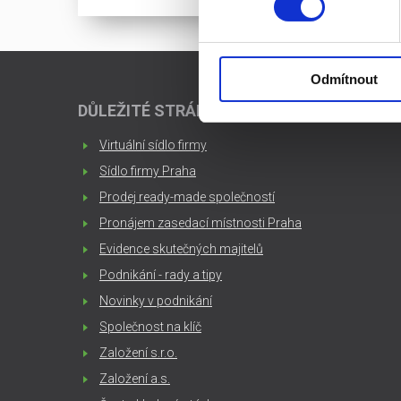
Odmítnout
DŮLEŽITÉ STRÁNKY
Virtuální sídlo firmy
Sídlo firmy Praha
Prodej ready-made společností
Pronájem zasedací místnosti Praha
Evidence skutečných majitelů
Podnikání - rady a tipy
Novinky v podnikání
Společnost na klíč
Založení s.r.o.
Založení a.s.