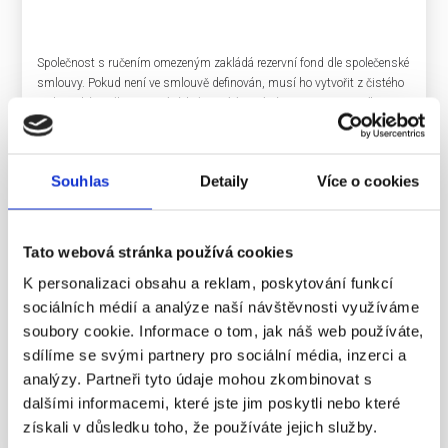
Společnost s ručením omezeným zakládá rezervní fond dle společenské
smlouvy. Pokud není ve smlouvě definován, musí ho vytvořit z čistého
zisku vykázaného v první řádné roční účetní závěrce. Do rezervního
fondu pak odvede nejméně 10 % z čistého zisku. Ne ale více než 5 % z
hodnoty základního kapitálu. Každý rok je do rezervního fondu potřeba
odvést alespoň 5 % z čistého zisku nebo jinou vyšší částku určenou ve
Souhlas
Detaily
Více o cookies
společenské smlouvě či ve stanovách společnosti. Celkové prostředky
v rezervním fondu se stále navyšují, dokud nedosáhnou hodnoty
minimálně 10 % základního kapitálu. Rezervní fond do této výše lze
použít pouze ke krytí ztrát společnosti. O použití rezervního fondu v
Tato webová stránka používá cookies
souladu s obchodním zákoníkem rozhodují jednatelé společnosti či
K personalizaci obsahu a reklam, poskytování funkcí
valná hromada.
Vytvoření rezervního fondu u akciové společnosti je obdobné jako u
sociálních médií a analýze naší návštěvnosti využíváme
společnosti s ručením omezeným. Minimální výše odvodu do
soubory cookie. Informace o tom, jak náš web používáte,
rezervního fondu je však v prvním roce dána hranicí 20 % z čistého
sdílíme se svými partnery pro sociální média, inzerci a
zisku společnosti (ne více než 10 % hodnoty základního kapitálu).
analýzy. Partneři tyto údaje mohou zkombinovat s
Ročně se fond doplňuje minimálně o 5 % z čistého zisku nebo o částku
dalšími informacemi, které jste jim poskytli nebo které
určenou společenskou smlouvou či stanovami. O použití rezervního
fondu rozhoduje představenstvo.
získali v důsledku toho, že používáte jejich služby.