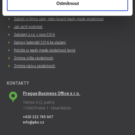
Odmítnout
ZAJÍMAVÉ ČLÁNKY
Založit si firmu sám, nebo koupit ready made společnost
Jak začít podnikat
Založení s.r.o. v roce 2016
Daňový kalendář 2016 ke stažení
Pořiďte si ready made společnost levně
Změna sídla společnosti
Změna názvu společnosti
KONTAKTY
Prague Business Office s.r.o.
Těšnov 5 (2. patro)
11000 Praha 1 - Nové Město
+420 222 745 047
info@pbo.cz