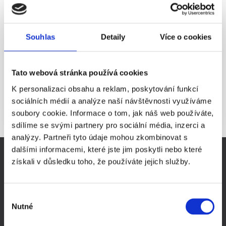
stanovené podmínky (od určení předmětu podnikání a registraci k dani
z příjmu právnických osob po splacení základního kapitálu), nemají
žádné závazky a nevyvíjely žádnou obchodní činnost.
Souhlas
Detaily
Více o cookies
Ready-made společností je možné disponovat od okamžiku konání
valné hromady společnosti, kdy dojde k odvolání současného jednatele
a zvolení nového a k souhlasu s převodem obchodního podílu. Valná
hromada se často (není to však pravidlem) koná prostřednictvím
Tato webová stránka používá cookies
notářského zápisu. Zápis změn do obchodního rejstříku pak trvá
minimálně 5 pracovních dnů.
K personalizaci obsahu a reklam, poskytování funkcí
sociálních médií a analýze naší návštěvnosti využíváme
soubory cookie. Informace o tom, jak náš web používáte,
sdílíme se svými partnery pro sociální média, inzerci a
analýzy. Partneři tyto údaje mohou zkombinovat s
dalšími informacemi, které jste jim poskytli nebo které
DŮLEŽITÉ STRÁNKY
získali v důsledku toho, že používáte jejich služby.
Virtuální sídlo firmy
Sídlo firmy Praha
Výběr
Prodej ready-made společností
Nutné
souhlasu
Pronájem zasedací místnosti Praha
Evidence skutečných majitelů