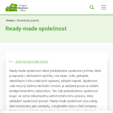
Home
Slovníček pojmů
Ready-made společnost
Zpět na slovníček pojmů
Ready-made společnost neboli předzaložená společnost je firma, která
je zapsaná v obchodním rejstříku, má název, sídlo, jednatele,
identifikační číslo a také plně splacený základní kapitál. Společnost
však nevyvíjí žádnou obchodní činnost, je založena pouze za účelem
prodeje konečnému zákazníkovi. Ten, kdo předzaloženou společnost
koupí, se vyhne zdlouhavému administrativnímu procesu, který
zakládání společností provází. Ready-made společnosti jsou někdy
také označovány jako skořápky, z anglického názvu shell company.
Předregistrované obchodní společnosti splňují všechny zákonem