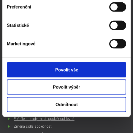
Preferenční
Podnikání - rady a tipy
Novinky v podnikání
Společnost na klíč
Statistické
Založení s.r.o.
Založení a.s.
Marketingové
Často kladené otázky
Kompletní ceník
Ochrana a zpracování osobních údajů
Povolit vše
ZAJÍMAVÉ ČLÁNKY
Povolit výběr
Založit si firmu sám, nebo koupit ready made společnost
Jak začít podnikat
Založení s.r.o. v roce 2016
Odmítnout
Daňový kalendář 2016 ke stažení
Pořiďte si ready made společnost levně
Změna sídla společnosti