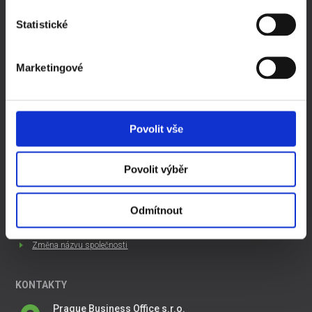
Založení s.r.o.
Založení a.s.
Statistické
Často kladené otázky
Kompletní ceník
Marketingové
Ochrana a zpracování osobních údajů
ZAJÍMAVÉ ČLÁNKY
Povolit vše
Založit si firmu sám, nebo koupit ready made společnost
Jak začít podnikat
Povolit výběr
Založení s.r.o. v roce 2016
Daňový kalendář 2016 ke stažení
Pořiďte si ready made společnost levně
Odmítnout
Změna sídla společnosti
Změna názvu společnosti
KONTAKTY
Prague Business Office s.r.o.