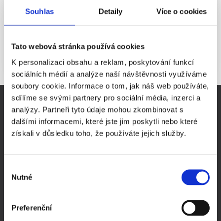
fyzickým osobám, které vykonávají duševní nebo tvůrčí činnost podle
Souhlas
Detaily
Více o cookies
autorského zákona. Výjimkou jsou také fyzické osoby, které dělají
zprostředkovatelskou činnost pro stavební spořitelny. Tyto subjekty
vystupují pod svým rodným číslem.
Tato webová stránka používá cookies
K personalizaci obsahu a reklam, poskytování funkcí
sociálních médií a analýze naší návštěvnosti využíváme
soubory cookie. Informace o tom, jak náš web používáte,
sdílíme se svými partnery pro sociální média, inzerci a
DŮLEŽITÉ STRÁNKY
analýzy. Partneři tyto údaje mohou zkombinovat s
Virtuální sídlo firmy
dalšími informacemi, které jste jim poskytli nebo které
Sídlo firmy Praha
získali v důsledku toho, že používáte jejich služby.
Prodej ready-made společností
Pronájem zasedací místnosti Praha
Výběr
Evidence skutečných majitelů
Nutné
souhlasu
Podnikání - rady a tipy
Novinky v podnikání
Preferenční
Společnost na klíč