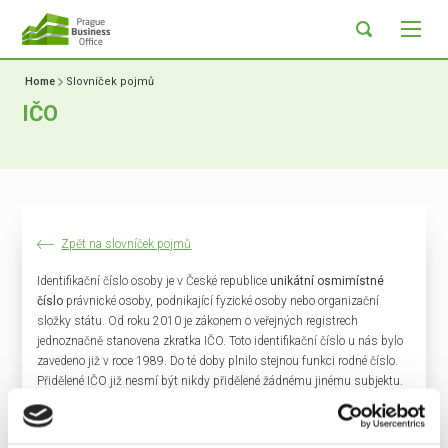
Home
Slovníček pojmů
IČO
Zpět na slovníček pojmů
Identifikační číslo osoby je v České republice
unikátní osmimístné
číslo
právnické osoby, podnikající fyzické osoby nebo organizační
složky státu. Od roku 2010 je zákonem o veřejných registrech
jednoznačně stanovena zkratka IČO. Toto identifikační číslo u nás bylo
zavedeno již v roce 1989. Do té doby plnilo stejnou funkci rodné číslo.
Přidělené IČO již nesmí být nikdy přidělené žádnému jinému subjektu.
Toto
pravidlo
platí i v případě, že subjekt již zanikl. Každý subjekt má
jen jedno IČO
a to i v případě, že se zabývá
více činnostmi
. Obdobná
identifikační čísla fungují také v ostatní státech EU. Číslo se nepřiděluje