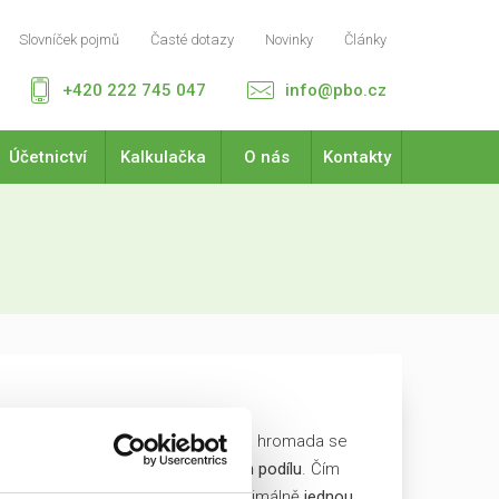
Slovníček pojmů
Časté dotazy
Novinky
Články
+420 222 745 047
info@pbo.cz
Účetnictví
Kalkulačka
O nás
Kontakty
v akciových společnostech. Valná hromada se
společníků záleží vždy na
výši jejich podílu
. Čím
Tento nejvyšší orgán se schází minimálně
jednou