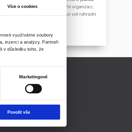
Více o cookies
říklad o rozdělování zisku, vnitřní organizaci,
čových záležitostech
, představenstvo volí náhradní
ěvnosti využíváme soubory
, inzerci a analýzy. Partneři
li v důsledku toho, že
NTAKTY
Marketingové
Prague Business Office s.r.o.
Těšnov 5 (2. patro)
11000 Praha 1 - Nové Město
+420 222 745 047
Povolit vše
info@pbo.cz