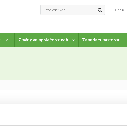
Ceník
ti
Změny ve společnostech
Zasedací místnosti
ní společnosti. Zasedá ve společnostech s ručením omezeným i 
polečníků rozhoduje o dalších krocích týkajících se společnosti. U 
ožnost rozhodovat o osudu společnosti na zasedání valné hromady. 