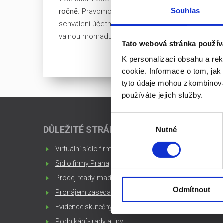
Souhlas
ročně
. Pravomoci jsou upraveny stanovami a právn
schválení účetní uzávěrky nebo o jejím zrušení.
valnou hromadu.
Tato webová stránka použív
K personalizaci obsahu a re
cookie. Informace o tom, jak
tyto údaje mohou zkombinovat
používáte jejich služby.
Výběr
DŮLEŽITÉ STRÁNKY
Nutné
souhlasu
Virtuální sídlo firmy
Sídlo firmy Praha
Prodej ready-made společností
Odmítnout
Pronájem zasedací místnosti Praha
Evidence skutečných majitelů
Podnikání - rady a tipy