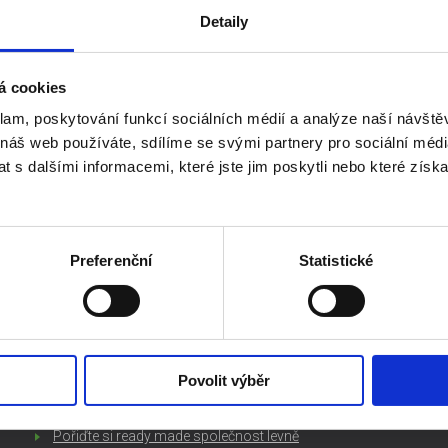
Detaily
ími předpisy. Valná hromada rozhoduje o veškerém dění ve firmě nap
 V případě, že by se valná hromada nebyla schopná dohodnout v
klí
á cookies
klam, poskytování funkcí sociálních médií a analýze naší návšt
 náš web používáte, sdílíme se svými partnery pro sociální média
 s dalšími informacemi, které jste jim poskytli nebo které získa
ZAJÍMAVÉ ČLÁNKY
KO
Preferenční
Statistické
Založit si firmu sám, nebo koupit ready made
společnost
Jak začít podnikat
Založení s.r.o. v roce 2016
Povolit výběr
Daňový kalendář 2016 ke stažení
Pořiďte si ready made společnost levně