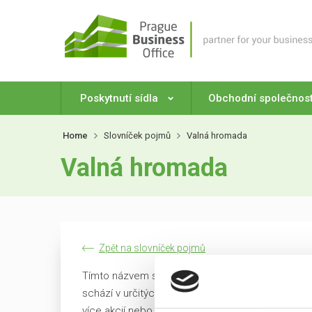
Poskytnutí sídla
Obchodní společnos
Home
Slovníček pojmů
Valná hromada
Valná hromada
Zpět na slovníček pojmů
Tímto názvem se označuje
nejvyšší orgán
obchod
schází v určitých intervalech a prostřednictvím s
více akcií nebo vyšší vklad, tím větší podíl a m