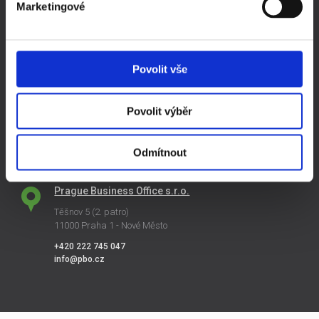
Marketingové
Založit si firmu sám, nebo koupit ready made společnost
Jak začít podnikat
Založení s.r.o. v roce 2016
Povolit vše
Daňový kalendář 2016 ke stažení
Pořiďte si ready made společnost levně
Změna sídla společnosti
Povolit výběr
Změna názvu společnosti
Odmítnout
KONTAKTY
Prague Business Office s.r.o.
Těšnov 5 (2. patro)
11000 Praha 1 - Nové Město
+420 222 745 047
info@pbo.cz