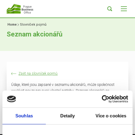
Home
Slovníček pojmů
Seznam akcionářů
Zpět na slovníček pojmů
Údaje, které jsou zapsané v seznamu akcionářů, může společnost
využívat pouze pro svoji vlastní potřebu. Seznam akcionářů se
pravidelně aktualizuje, dojde-li k odchodu akcionáře, bez otálení se ze
seznamu vymaže. Seznam obsahuje označení druhu akcie, její
jmenovitou hodnotu, jméno a bydliště akcionáře včetně čísla
bankovního účtu.
Souhlas
Detaily
Více o cookies