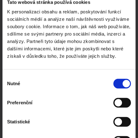
Tato webová stránka používá cookies
DŮLEŽITÉ STRÁNKY
K personalizaci obsahu a reklam, poskytování funkcí
sociálních médií a analýze naší návštěvnosti využíváme
Virtuální sídlo firmy
soubory cookie. Informace o tom, jak náš web používáte,
Sídlo firmy Praha
sdílíme se svými partnery pro sociální média, inzerci a
Prodej ready-made společností
analýzy. Partneři tyto údaje mohou zkombinovat s
Pronájem zasedací místnosti Praha
dalšími informacemi, které jste jim poskytli nebo které
Evidence skutečných majitelů
získali v důsledku toho, že používáte jejich služby.
Podnikání - rady a tipy
Novinky v podnikání
Společnost na klíč
Výběr
Nutné
Založení s.r.o.
souhlasu
Založení a.s.
Často kladené otázky
Preferenční
Kompletní ceník
Ochrana a zpracování osobních údajů
Statistické
ZAJÍMAVÉ ČLÁNKY