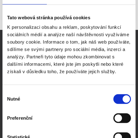
akcie, kterou vlastní jeden hlas, kterým může ovlivňovat dění
v korporaci.
Tato webová stránka používá cookies
K personalizaci obsahu a reklam, poskytování funkcí
sociálních médií a analýze naší návštěvnosti využíváme
DŮLEŽITÉ STRÁNKY
soubory cookie. Informace o tom, jak náš web používáte,
sdílíme se svými partnery pro sociální média, inzerci a
Virtuální sídlo firmy
analýzy. Partneři tyto údaje mohou zkombinovat s
Sídlo firmy Praha
dalšími informacemi, které jste jim poskytli nebo které
Prodej ready-made společností
získali v důsledku toho, že používáte jejich služby.
Pronájem zasedací místnosti Praha
Evidence skutečných majitelů
Podnikání - rady a tipy
Výběr
Nutné
Novinky v podnikání
souhlasu
Společnost na klíč
Založení s.r.o.
Preferenční
Založení a.s.
Často kladené otázky
Statistické