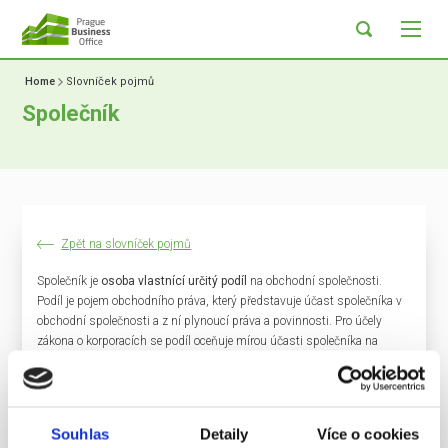
Home
Slovníček pojmů
Společník
Zpět na slovníček pojmů
Společník je
osoba vlastnící určitý podíl
na obchodní společnosti.
Podíl je pojem obchodního práva, který představuje účast společníka v
obchodní společnosti a z ní plynoucí práva a povinnosti. Pro účely
zákona o korporacích se podíl oceňuje mírou účasti společníka na
čistém obchodním majetku společnosti, jež připadá na jeho podíl,
nestanoví-li zákon jinak. Společník může s podílem
nakládat
tak, jak
uzná za vhodné. Zároveň se podílí na
řízení korporace
, vzniká mu
právo nejenom na podíl na zisku, ale i na
likvidačním zůstatku
.
Souhlas
Detaily
Více o cookies
V případě, že společník je v akciové společnosti, představuje každá