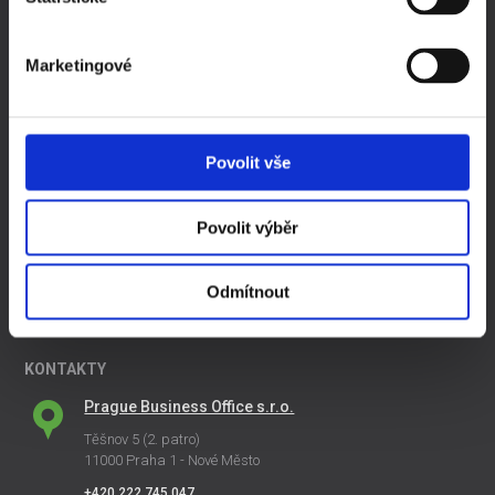
Kompletní ceník
Ochrana a zpracování osobních údajů
Marketingové
ZAJÍMAVÉ ČLÁNKY
Založit si firmu sám, nebo koupit ready made společnost
Povolit vše
Jak začít podnikat
Založení s.r.o. v roce 2016
Daňový kalendář 2016 ke stažení
Povolit výběr
Pořiďte si ready made společnost levně
Změna sídla společnosti
Odmítnout
Změna názvu společnosti
KONTAKTY
Prague Business Office s.r.o.
Těšnov 5 (2. patro)
11000 Praha 1 - Nové Město
+420 222 745 047