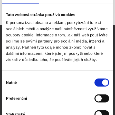
jedné novele obchodního zákoníku zmírnit. Pokud jedná statutární
orgán, považuje se jeho jednání za přímé jednání společnosti.
Tato webová stránka používá cookies
K personalizaci obsahu a reklam, poskytování funkcí
sociálních médií a analýze naší návštěvnosti využíváme
DŮLEŽITÉ STRÁNKY
soubory cookie. Informace o tom, jak náš web používáte,
sdílíme se svými partnery pro sociální média, inzerci a
Virtuální sídlo firmy
analýzy. Partneři tyto údaje mohou zkombinovat s
Sídlo firmy Praha
dalšími informacemi, které jste jim poskytli nebo které
Prodej ready-made společností
získali v důsledku toho, že používáte jejich služby.
Pronájem zasedací místnosti Praha
Evidence skutečných majitelů
Podnikání - rady a tipy
Výběr
Nutné
Novinky v podnikání
souhlasu
Společnost na klíč
Založení s.r.o.
Preferenční
Založení a.s.
Často kladené otázky
Statistické