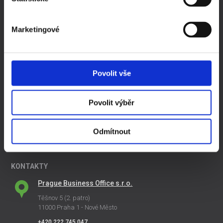
Kompletní ceník
Ochrana a zpracování osobních údajů
Marketingové
ZAJÍMAVÉ ČLÁNKY
Založit si firmu sám, nebo koupit ready made společnost
Povolit vše
Jak začít podnikat
Založení s.r.o. v roce 2016
Daňový kalendář 2016 ke stažení
Povolit výběr
Pořiďte si ready made společnost levně
Změna sídla společnosti
Odmítnout
Změna názvu společnosti
KONTAKTY
Prague Business Office s.r.o.
Těšnov 5 (2. patro)
11000 Praha 1 - Nové Město
+420 222 745 047