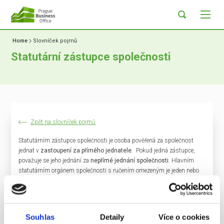
Home
Slovníček pojmů
Statutární zástupce společnosti
Zpět na slovníček pojmů
Statutárním zástupce společnosti je osoba pověřená za společnost
jednat v
zastoupení za přímého jednatele
. Pokud jedná zástupce,
považuje se jeho jednání za
nepřímé jednání společnosti
. Hlavním
statutárním orgánem společnosti s ručením omezeným je jeden nebo
více jednatelů. V případě, že je jednatelů více, je oprávněn jednat jménem
společnosti každý z nich samostatně, nestanoví-li společenská
smlouva nebo stanovy jinak. Jednatelé nesou veškerou
právní
odpovědnost za chod společnosti
, vedení účetnictví či povinnosti
Souhlas
Detaily
Více o cookies
vůči úřadům. Pro jednatele platí zákaz konkurence, který již nelze podle