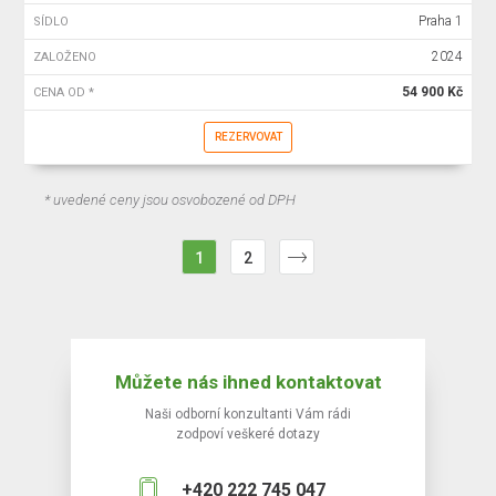
Praha 1
SÍDLO
2024
ZALOŽENO
54 900 Kč
CENA OD *
REZERVOVAT
* uvedené ceny jsou osvobozené od DPH
1
2
Můžete nás ihned kontaktovat
Naši odborní konzultanti Vám rádi
zodpoví veškeré dotazy
+420 222 745 047