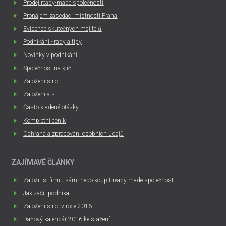
Prodej ready-made společností
Pronájem zasedací místnosti Praha
Evidence skutečných majitelů
Podnikání - rady a tipy
Novinky v podnikání
Společnost na klíč
Založení s.r.o.
Založení a.s.
Často kladené otázky
Kompletní ceník
Ochrana a zpracování osobních údajů
ZAJÍMAVÉ ČLÁNKY
Založit si firmu sám, nebo koupit ready made společnost
Jak začít podnikat
Založení s.r.o. v roce 2016
Daňový kalendář 2016 ke stažení