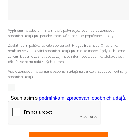
Vyplněním a odesláním formuláře potvrzujete souhlas se zpracováním
osobních údajů pro potřeby zpracování nabídky poptávané služby.
Zaškrtnutím políčka dáváte společnosti Prague Business Office s.r.o.
souhlas se zpracování osobních údajů pro marketingové účely. Slibujeme,
že vám budeme zasílat pouze zajímavé informace z podnikatelské oblasti
týkající se námi nabízených služeb.
Více o zpracování a ochraně osobních údajů naleznete v
Zásadách ochrany
osobních údajů
.
Souhlasím s
podmínkami zpracování osobních údajů
.