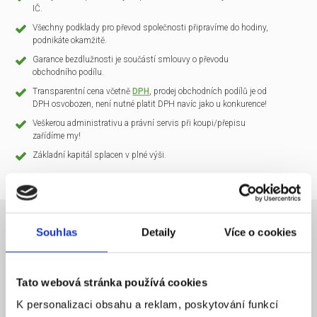
IČ.
Všechny podklady pro převod společnosti připravíme do hodiny,
podnikáte okamžitě.
Garance bezdlužnosti je součástí smlouvy o převodu
obchodního podílu.
Transparentní cena včetně
DPH
, prodej obchodních podílů je od
DPH osvobozen, není nutné platit DPH navíc jako u konkurence!
Veškerou administrativu a právní servis při koupi/přepisu
zařídíme my!
Základní kapitál splacen v plné výši.
Souhlas
Detaily
Více o cookies
NÁZEV SPOLEČNOSTI
CLARIO Systems s.r.o.
Tato webová stránka používá cookies
20 000 Kč
KAPITÁL
K personalizaci obsahu a reklam, poskytování funkcí
Praha 1
SÍDLO