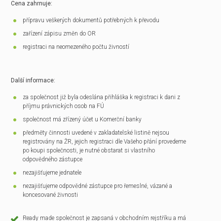
Cena zahrnuje:
přípravu veškerých dokumentů potřebných k převodu
zařízení zápisu změn do OR
registraci na neomezeného počtu živností
Další informace:
za společnost již byla odeslána přihláška k registraci k dani z
příjmu právnických osob na FÚ
společnost má zřízený účet u Komerční banky
předměty činnosti uvedené v zakladatelské listině nejsou
registrovány na ŽR, jejich registraci dle Vašeho přání provedeme
po koupi společnosti, je nutné obstarat si vlastního
odpovědného zástupce
nezajišťujeme jednatele
nezajišťujeme odpovědné zástupce pro řemeslné, vázané a
koncesované živnosti
Ready made společnost je zapsaná v obchodním rejstříku a má