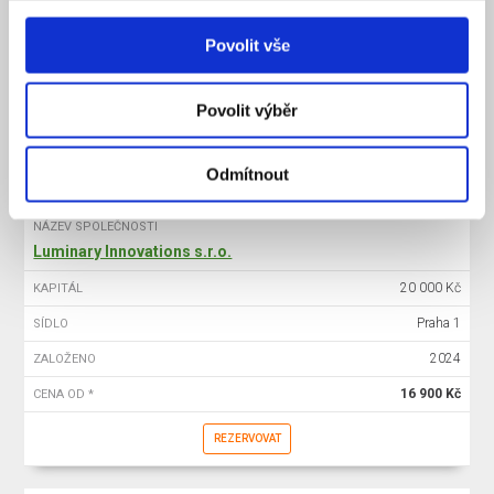
20 000 Kč
KAPITÁL
Povolit vše
Praha 1
SÍDLO
2025
ZALOŽENO
Povolit výběr
15 900 Kč
CENA OD *
REZERVOVAT
Odmítnout
NÁZEV SPOLEČNOSTI
Luminary Innovations s.r.o.
20 000 Kč
KAPITÁL
Praha 1
SÍDLO
2024
ZALOŽENO
16 900 Kč
CENA OD *
REZERVOVAT