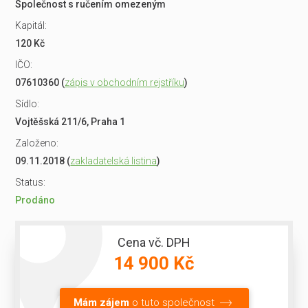
Společnost s ručením omezeným
Kapitál:
120 Kč
IČO:
07610360 (
zápis v obchodním rejstříku
)
Sídlo:
Vojtěšská 211/6, Praha 1
Založeno:
09.11.2018 (
zakladatelská listina
)
Status:
Prodáno
Cena vč. DPH
14 900 Kč
Mám zájem
o tuto společnost