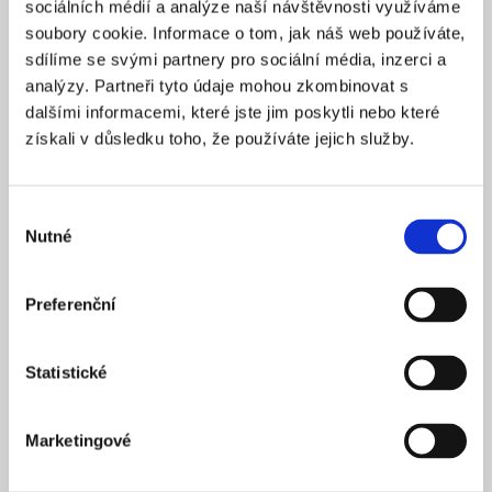
sociálních médií a analýze naší návštěvnosti využíváme
2025
ZALOŽENO
soubory cookie. Informace o tom, jak náš web používáte,
15 900 Kč
CENA OD *
sdílíme se svými partnery pro sociální média, inzerci a
analýzy. Partneři tyto údaje mohou zkombinovat s
REZERVOVAT
dalšími informacemi, které jste jim poskytli nebo které
získali v důsledku toho, že používáte jejich služby.
NÁZEV SPOLEČNOSTI
Next Generation Edge s.r.o.
Výběr
20 000 Kč
KAPITÁL
Nutné
souhlasu
Praha 1
SÍDLO
2025
ZALOŽENO
Preferenční
15 900 Kč
CENA OD *
Statistické
REZERVOVAT
Marketingové
NÁZEV SPOLEČNOSTI
Profi Zeronal s.r.o.