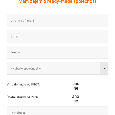
Mám zájem o ready-made společnost
-- vyberte společnost --
ano
Virtuální sídlo od PBO?
:
ne
ano
Účetní služby od PBO?
:
ne