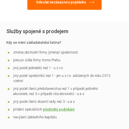
Služby spojené s prodejem
Kdy se mění zakladatelská listina?
změna obchodní firmy (jména) společnosti
přesun sídla firmy mimo Prahu
jiný počet jednatelů než 1 - u s.r.o.
jiný počet společníků než 1 - jen u s.r.o. založených do roku 2013
včetně
jiný počet členů představenstva než 1 v případě jediného
akcionáře, než 3 v případě více akcionářů - u a.s.
jiný počet členů dozorčí rady než 3 - u a.s.
přidání speciálních
předmětů podnikání
navýšení základního kapitálu