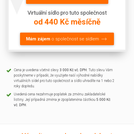
Virtuální sídlo pro tuto společnost
od 440 Kč měsíčně
Mám zájem
o společnost se sídlem
Cena je uvedena včetně slevy
3 000 Kč vč. DPH
. Tuto slevu Vám
poskytneme v případě, že využijete naší výhodné nabídky
virtuálních sídel pro tuto společnost a sídlo uhradíte na 1 nebo 2
roky dopředu.
Uvedená cena nezahrnuje poplatek za změnu zakladatelské
listiny. Její případná změna je zpoplateněna částkou
5 000 Kč
vč. DPH
.