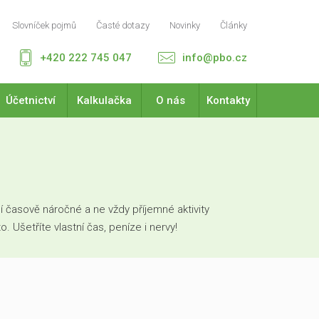
Slovníček pojmů
Časté dotazy
Novinky
Články
+420 222 745 047
info@pbo.cz
Účetnictví
Kalkulačka
O nás
Kontakty
 časově náročné a ne vždy příjemné aktivity
Ušetříte vlastní čas, peníze i nervy!