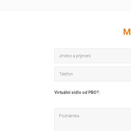
M
Virtuální sídlo od PBO?
: