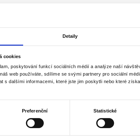
Detaily
á cookies
klam, poskytování funkcí sociálních médií a analýze naší návšt
 náš web používáte, sdílíme se svými partnery pro sociální média
o roku 2013 včetně
 s dalšími informacemi, které jste jim poskytli nebo které získa
ho akcionáře, než 3 v případě více akcionářů - u a.s.
Preferenční
Statistické