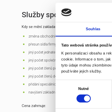
Služby spojené s prodejem
Kdy se mění zakladatelská listina?
Souhlas
změna obchodní firmy (jména) společnosti
přesun sídla firmy mimo Prahu
Tato webová stránka použív
jiný počet jednatelů než 1 - u s.r.o.
K personalizaci obsahu a re
cookie. Informace o tom, jak
jiný počet společníků než 1 - jen u s.r.o. založených d
tyto údaje mohou zkombinovat
jiný počet členů představenstva než 1 v případě jediné
používáte jejich služby.
jiný počet členů dozorčí rady než 3 - u a.s.
Výběr
přidání speciálních
předmětů podnikání
Nutné
souhlasu
navýšení základního kapitálu
Cena zahrnuje: