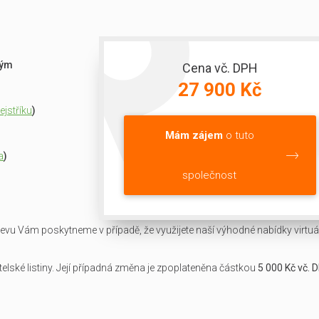
ným
Cena vč. DPH
27 900 Kč
jstříku
)
Mám zájem
o tuto
a
)
společnost
slevu Vám poskytneme v případě, že využijete naší výhodné nabídky virtuál
lské listiny. Její případná změna je zpoplateněna částkou
5 000 Kč vč. 