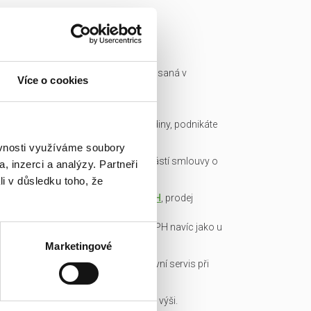
Ready made společnost je zapsaná v
Více o cookies
obchodním rejstříku a má IČ.
Všechny podklady pro převod
společnosti připravíme do hodiny, podnikáte
okamžitě.
ěvnosti využíváme soubory
Garance bezdlužnosti je součástí smlouvy o
, inzerci a analýzy. Partneři
převodu obchodního podílu.
li v důsledku toho, že
Transparentní cena včetně
DPH
, prodej
obchodních podílů je od DPH
osvobozen, není nutné platit DPH navíc jako u
konkurence!
Marketingové
Veškerou administrativu a právní servis při
koupi/přepisu zařídíme my!
Základní kapitál splacen v plné výši.