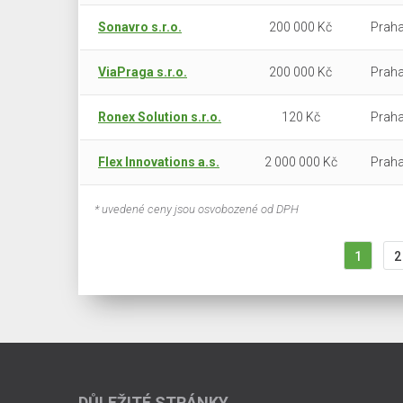
Sonavro s.r.o.
200 000 Kč
Praha
ViaPraga s.r.o.
200 000 Kč
Praha
Ronex Solution s.r.o.
120 Kč
Praha
Flex Innovations a.s.
2 000 000 Kč
Praha
* uvedené ceny jsou osvobozené od DPH
1
2
DŮLEŽITÉ STRÁNKY