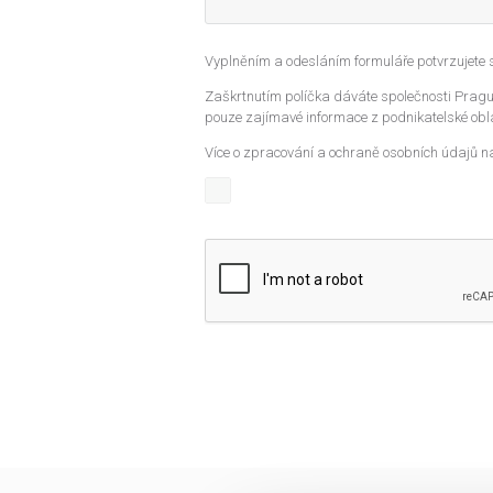
Vyplněním a odesláním formuláře potvrzujete
Zaškrtnutím políčka dáváte společnosti Prague
pouze zajímavé informace z podnikatelské obla
Více o zpracování a ochraně osobních údajů n