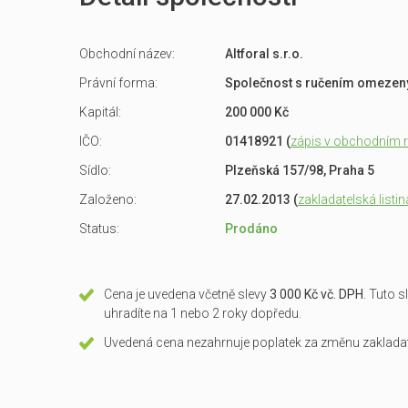
Obchodní název:
Altforal s.r.o.
Právní forma:
Společnost s ručením omeze
Kapitál:
200 000 Kč
IČO:
01418921 (
zápis v obchodním re
Sídlo:
Plzeňská 157/98, Praha 5
Založeno:
27.02.2013 (
zakladatelská listin
Status:
Prodáno
Cena je uvedena včetně slevy
3 000 Kč vč. DPH
. Tuto 
uhradíte na 1 nebo 2 roky dopředu.
Uvedená cena nezahrnuje poplatek za změnu zakladate