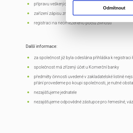
přípravu veškerých dokumentů potřebných k převodu
Odmítnout
zařízení zápisu změn do OR
registraci na neomezeného počtu živností
Další informace:
za společnost již byla odeslána přihláška k registrac
společnost má zřízený účet u Komerční banky
předměty činnosti uvedené v zakladatelské listině nejs
přání provedeme po koupi společnosti, je nutné obst
nezajišťujeme jednatele
nezajišťujeme odpovědné zástupce pro řemeslné, vá