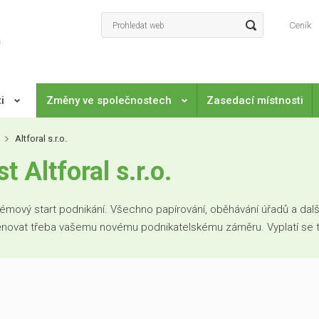
Ceník
ti
Změny ve společnostech
Zasedací místnosti
Altforal s.r.o.
Altforal s.r.o.
mový start podnikání. Všechno papírování, oběhávání úřadů a další
věnovat třeba vašemu novému podnikatelskému záměru. Vyplatí se to. 