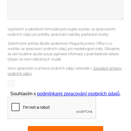
Vyplněním a odesláním formuláře potvrzujete souhlas se zpracováním
osobních údajů pro potřeby zpracování nabídky poptávané služby.
Zaškrtnutím políčka dáváte společnosti Prague Business Office s.r.o.
souhlas se zpracování osobních údajů pro marketingové účely. Slibujeme,
že vám budeme zasílat pouze zajímavé informace z podnikatelské oblasti
týkající se námi nabízených služeb.
Více o zpracování a ochraně osobních údajů naleznete v
Zásadách ochrany
osobních údajů
.
Souhlasím s
podmínkami zpracování osobních údajů
.