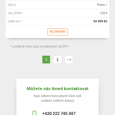
Praha 1
SÍDLO
2024
ZALOŽENO
54 900 Kč
CENA OD *
REZERVOVAT
* uvedené ceny jsou osvobozené od DPH
1
2
Můžete nás ihned kontaktovat
Naši odborní konzultanti Vám rádi
zodpoví veškeré dotazy
+420 222 745 047