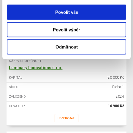
20 000 Kč
KAPITÁL
Povolit vše
Praha 1
SÍDLO
2025
ZALOŽENO
Povolit výběr
15 900 Kč
CENA OD *
REZERVOVAT
Odmítnout
NÁZEV SPOLEČNOSTI
Luminary Innovations s.r.o.
20 000 Kč
KAPITÁL
Praha 1
SÍDLO
2024
ZALOŽENO
16 900 Kč
CENA OD *
REZERVOVAT