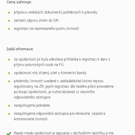
Cena zahrnuje:
přípravu veškerých dokumentů potřebných k převodu
zařízení zápisu změn do OR
registraci na neomezeného počtu živností
Další informace:
za společnost již byla odeslána přihláška k registraci k dani z
příjmu právnických osob na FÚ
společnost má zřízený účet u Komerční banky
předměty činnosti uvedené v zakladatelské listině nejsou
registrovány na ŽR, jejich registraci dle Vašeho přání provedeme
po koupi společnosti, je nutné obstarat si vlastního
odpovědného zástupce
nezajišťujeme jednatele
nezajišťujeme odpovědné zástupce pro řemeslné, vázané a
koncesované živnosti
Ready made společnost je zapsaná v obchodním rejstříku a má