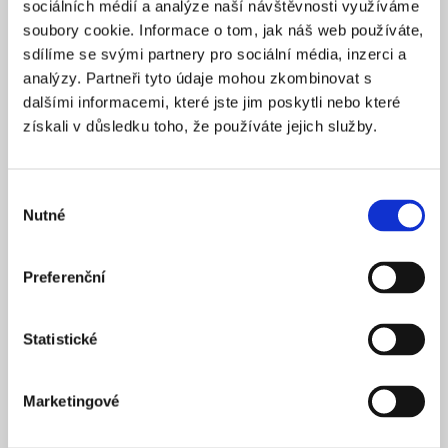
sociálních médií a analýze naší návštěvnosti využíváme
2025
ZALOŽENO
soubory cookie. Informace o tom, jak náš web používáte,
15 900 Kč
CENA OD *
sdílíme se svými partnery pro sociální média, inzerci a
analýzy. Partneři tyto údaje mohou zkombinovat s
REZERVOVAT
dalšími informacemi, které jste jim poskytli nebo které
získali v důsledku toho, že používáte jejich služby.
NÁZEV SPOLEČNOSTI
Next Generation Edge s.r.o.
Výběr
20 000 Kč
KAPITÁL
Nutné
souhlasu
Praha 1
SÍDLO
2025
ZALOŽENO
Preferenční
15 900 Kč
CENA OD *
Statistické
REZERVOVAT
Marketingové
NÁZEV SPOLEČNOSTI
Profi Zeronal s.r.o.