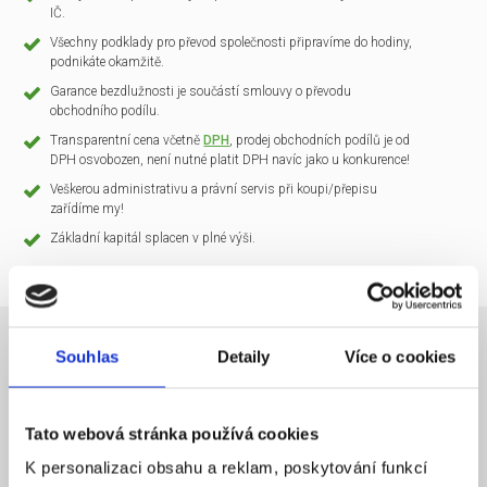
IČ.
Všechny podklady pro převod společnosti připravíme do hodiny,
podnikáte okamžitě.
Garance bezdlužnosti je součástí smlouvy o převodu
obchodního podílu.
Transparentní cena včetně
DPH
, prodej obchodních podílů je od
DPH osvobozen, není nutné platit DPH navíc jako u konkurence!
Veškerou administrativu a právní servis při koupi/přepisu
zařídíme my!
Základní kapitál splacen v plné výši.
Souhlas
Detaily
Více o cookies
NÁZEV SPOLEČNOSTI
CLARIO Systems s.r.o.
Tato webová stránka používá cookies
20 000 Kč
KAPITÁL
K personalizaci obsahu a reklam, poskytování funkcí
Praha 1
SÍDLO