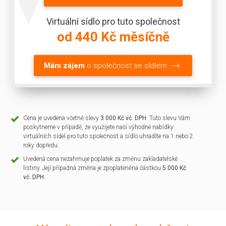
Virtuální sídlo pro tuto společnost
od 440 Kč měsíčně
Mám zájem
o společnost se sídlem
Cena je uvedena včetně slevy
3 000 Kč vč. DPH
. Tuto slevu Vám
poskytneme v případě, že využijete naší výhodné nabídky
virtuálních sídel pro tuto společnost a sídlo uhradíte na 1 nebo 2
roky dopředu.
Uvedená cena nezahrnuje poplatek za změnu zakladatelské
listiny. Její případná změna je zpoplateněna částkou
5 000 Kč
vč. DPH
.