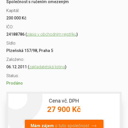
Společnost s ručením omezeným
Kapitál:
200 000 Kč
IČO:
24188786 (
zápis v obchodním rejstříku
)
Sídlo:
Plzeňská 157/98, Praha 5
Založeno:
06.12.2011 (
zakladatelská listina
)
Status:
Prodáno
Cena vč. DPH
27 900 Kč
Mám zájem
o tuto společnost