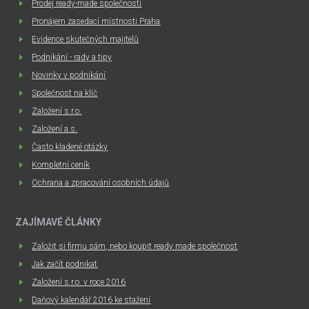
Prodej ready-made společností
Pronájem zasedací místnosti Praha
Evidence skutečných majitelů
Podnikání - rady a tipy
Novinky v podnikání
Společnost na klíč
Založení s.r.o.
Založení a.s.
Často kladené otázky
Kompletní ceník
Ochrana a zpracování osobních údajů
ZAJÍMAVÉ ČLÁNKY
Založit si firmu sám, nebo koupit ready made společnost
Jak začít podnikat
Založení s.r.o. v roce 2016
Daňový kalendář 2016 ke stažení