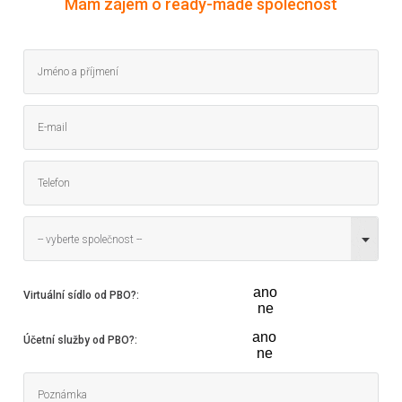
Mám zájem o ready-made společnost
-- vyberte společnost --
ano
Virtuální sídlo od PBO?
:
ne
ano
Účetní služby od PBO?
:
ne