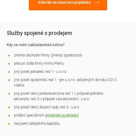
Služby spojené s prodejem
Kdy se mění zakladatelská listina?
změna obchodní firmy (jména) společnosti
přesun sídla firmy mimo Prahu
jiný počet jednatelů než 1 - u s.r.o.
jiný počet společníků než 1 - jen u s.r.o. založených do roku 2013
včetně
jiný počet členů představenstva než 1 v případě jediného
akcionáře, než 3 v případě více akcionářů - u a.s.
jiný počet členů dozorčí rady než 3 - u a.s.
přidání speciálních
předmětů podnikání
navýšení základního kapitálu