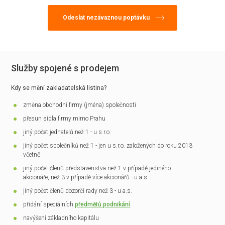
Služby spojené s prodejem
Kdy se mění zakladatelská listina?
změna obchodní firmy (jména) společnosti
přesun sídla firmy mimo Prahu
jiný počet jednatelů než 1 - u s.r.o.
jiný počet společníků než 1 - jen u s.r.o. založených do roku 2013
včetně
jiný počet členů představenstva než 1 v případě jediného
akcionáře, než 3 v případě více akcionářů - u a.s.
jiný počet členů dozorčí rady než 3 - u a.s.
přidání speciálních
předmětů podnikání
navýšení základního kapitálu