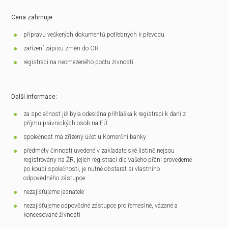
Cena zahrnuje:
přípravu veškerých dokumentů potřebných k převodu
zařízení zápisu změn do OR
registraci na neomezeného počtu živností
Další informace:
za společnost již byla odeslána přihláška k registraci k dani z
příjmu právnických osob na FÚ
společnost má zřízený účet u Komerční banky
předměty činnosti uvedené v zakladatelské listině nejsou
registrovány na ŽR, jejich registraci dle Vašeho přání provedeme
po koupi společnosti, je nutné obstarat si vlastního
odpovědného zástupce
nezajišťujeme jednatele
nezajišťujeme odpovědné zástupce pro řemeslné, vázané a
koncesované živnosti