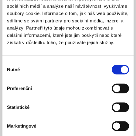
Praha 1
SÍDLO
sociálních médií a analýze naší návštěvnosti využíváme
2025
soubory cookie. Informace o tom, jak náš web používáte,
ZALOŽENO
sdílíme se svými partnery pro sociální média, inzerci a
15 900 Kč
CENA OD *
analýzy. Partneři tyto údaje mohou zkombinovat s
dalšími informacemi, které jste jim poskytli nebo které
REZERVOVAT
získali v důsledku toho, že používáte jejich služby.
NÁZEV SPOLEČNOSTI
Next Generation Edge s.r.o.
Výběr
Nutné
20 000 Kč
souhlasu
KAPITÁL
Praha 1
SÍDLO
Preferenční
2025
ZALOŽENO
15 900 Kč
CENA OD *
Statistické
REZERVOVAT
Marketingové
NÁZEV SPOLEČNOSTI