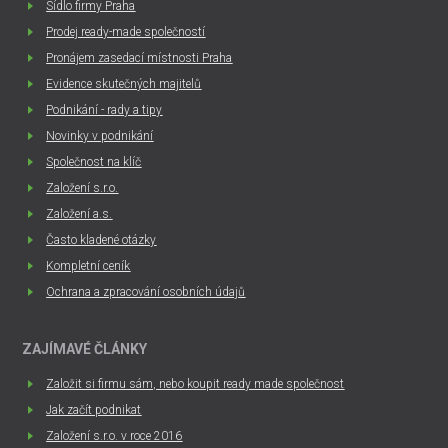
Sídlo firmy Praha
Prodej ready-made společností
Pronájem zasedací místnosti Praha
Evidence skutečných majitelů
Podnikání - rady a tipy
Novinky v podnikání
Společnost na klíč
Založení s.r.o.
Založení a.s.
Často kladené otázky
Kompletní ceník
Ochrana a zpracování osobních údajů
ZAJÍMAVÉ ČLÁNKY
Založit si firmu sám, nebo koupit ready made společnost
Jak začít podnikat
Založení s.r.o. v roce 2016