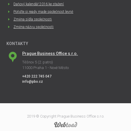
Daňový kalendář 2016 ke stažení
Pořiďte si ready made společnost levně
Změna sídla společnosti
Změna názvu společnosti
KONTAKTY
Prague Business Office s.r.o.
Těšnov 5 (2. patro)
11000 Praha 1 - Nové Město
+420 222 745 047
info@pbo.cz
2019 © Copyright Prague Business Office s.r.o.