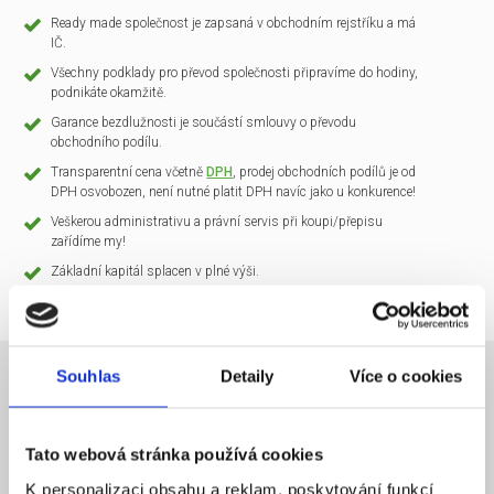
Ready made společnost je zapsaná v obchodním rejstříku a má
IČ.
Všechny podklady pro převod společnosti připravíme do hodiny,
podnikáte okamžitě.
Garance bezdlužnosti je součástí smlouvy o převodu
obchodního podílu.
Transparentní cena včetně
DPH
, prodej obchodních podílů je od
DPH osvobozen, není nutné platit DPH navíc jako u konkurence!
Veškerou administrativu a právní servis při koupi/přepisu
zařídíme my!
Základní kapitál splacen v plné výši.
Souhlas
Detaily
Více o cookies
NÁZEV SPOLEČNOSTI
CLARIO Systems s.r.o.
Tato webová stránka používá cookies
20 000 Kč
KAPITÁL
K personalizaci obsahu a reklam, poskytování funkcí