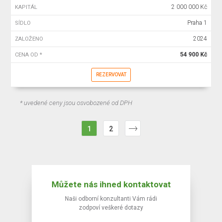
2 000 000 Kč
KAPITÁL
Praha 1
SÍDLO
2024
ZALOŽENO
54 900 Kč
CENA OD *
REZERVOVAT
* uvedené ceny jsou osvobozené od DPH
1
2
Můžete nás ihned kontaktovat
Naši odborní konzultanti Vám rádi
zodpoví veškeré dotazy