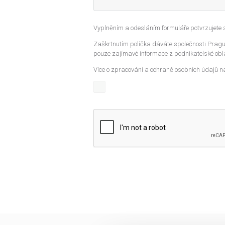
Vyplněním a odesláním formuláře potvrzujete
Zaškrtnutím políčka dáváte společnosti Prague
pouze zajímavé informace z podnikatelské obla
Více o zpracování a ochraně osobních údajů n