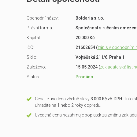
Obchodní název:
Boldaria s.r.o.
Právní forma:
Společnost s ručením omeze
Kapitál:
20 000 Kč
IČO:
21602654 (
zápis v obchodním re
Sídlo:
Vojtěšská 211/6, Praha 1
Založeno:
15.05.2024 (
zakladatelská listin
Status:
Prodáno
Cena je uvedena včetně slevy
3 000 Kč vč. DPH
. Tuto 
uhradíte na 1 nebo 2 roky dopředu.
Uvedená cena nezahrnuje poplatek za změnu zakladate