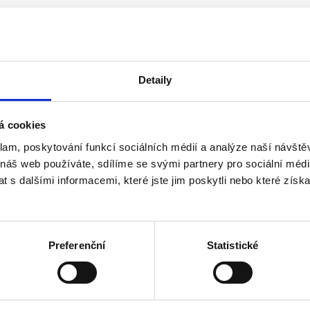
Detaily
á cookies
klam, poskytování funkcí sociálních médií a analýze naší návšt
 náš web používáte, sdílíme se svými partnery pro sociální média
o roku 2013 včetně
 s dalšími informacemi, které jste jim poskytli nebo které získa
ho akcionáře, než 3 v případě více akcionářů - u a.s.
Preferenční
Statistické