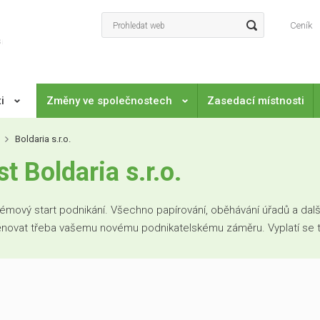
Ceník
ti
Změny ve společnostech
Zasedací místnosti
Boldaria s.r.o.
 Boldaria s.r.o.
mový start podnikání. Všechno papírování, oběhávání úřadů a další
věnovat třeba vašemu novému podnikatelskému záměru. Vyplatí se to. 