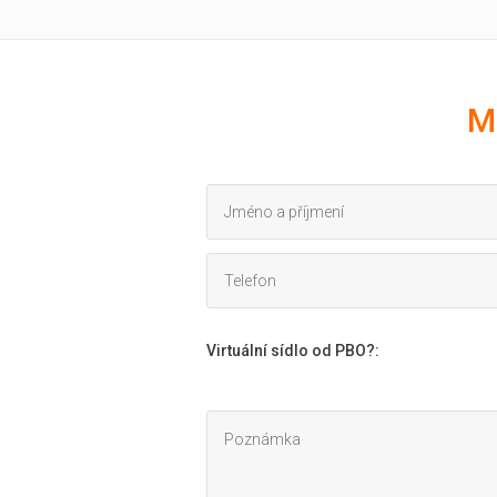
M
Virtuální sídlo od PBO?
: