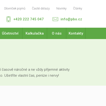
Slovníček pojmů
Časté dotazy
Novinky
Články
+420 222 745 047
info@pbo.cz
Účetnictví
Kalkulačka
O nás
Kontakty
 časově náročné a ne vždy příjemné aktivity
Ušetříte vlastní čas, peníze i nervy!