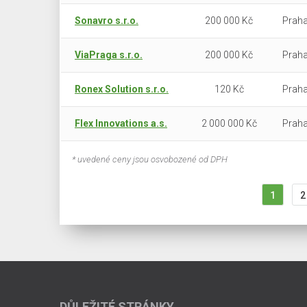
Sonavro s.r.o.
200 000 Kč
Praha
ViaPraga s.r.o.
200 000 Kč
Praha
Ronex Solution s.r.o.
120 Kč
Praha
Flex Innovations a.s.
2 000 000 Kč
Praha
* uvedené ceny jsou osvobozené od DPH
1
2
DŮLEŽITÉ STRÁNKY