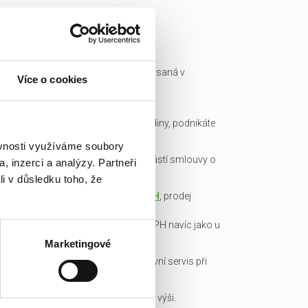
Ready made společnost je zapsaná v
Více o cookies
obchodním rejstříku a má IČ.
Všechny podklady pro převod
společnosti připravíme do hodiny, podnikáte
okamžitě.
ěvnosti využíváme soubory
Garance bezdlužnosti je součástí smlouvy o
, inzerci a analýzy. Partneři
převodu obchodního podílu.
li v důsledku toho, že
Transparentní cena včetně
DPH
, prodej
obchodních podílů je od DPH
osvobozen, není nutné platit DPH navíc jako u
konkurence!
Marketingové
Veškerou administrativu a právní servis při
koupi/přepisu zařídíme my!
Základní kapitál splacen v plné výši.