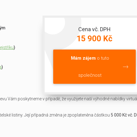
ným
Cena vč. DPH
15 900 Kč
jstříku
)
Mám zájem
o tuto
a
)
společnost
slevu Vám poskytneme v případě, že využijete naší výhodné nabídky virtuál
lské listiny. Její případná změna je zpoplateněna částkou
5 000 Kč vč. 