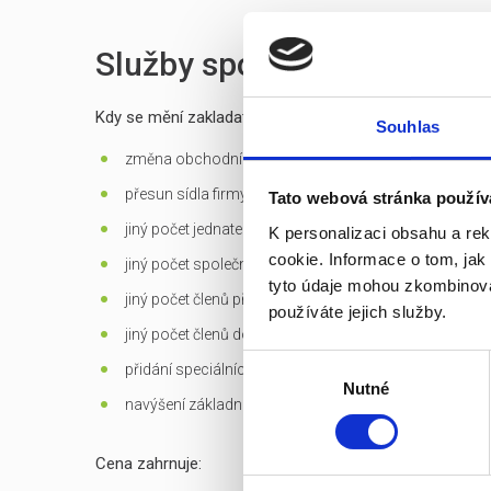
Služby spojené s prodejem
Kdy se mění zakladatelská listina?
Souhlas
změna obchodní firmy (jména) společnosti
přesun sídla firmy mimo Prahu
Tato webová stránka použív
jiný počet jednatelů než 1 - u s.r.o.
K personalizaci obsahu a re
cookie. Informace o tom, jak
jiný počet společníků než 1 - jen u s.r.o. založených d
tyto údaje mohou zkombinovat
jiný počet členů představenstva než 1 v případě jediné
používáte jejich služby.
jiný počet členů dozorčí rady než 3 - u a.s.
Výběr
přidání speciálních
předmětů podnikání
Nutné
souhlasu
navýšení základního kapitálu
Cena zahrnuje: