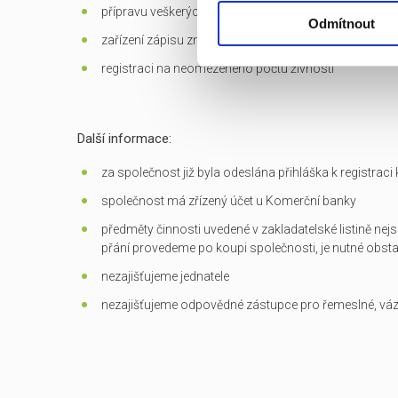
přípravu veškerých dokumentů potřebných k převodu
Odmítnout
zařízení zápisu změn do OR
registraci na neomezeného počtu živností
Další informace:
za společnost již byla odeslána přihláška k registrac
společnost má zřízený účet u Komerční banky
předměty činnosti uvedené v zakladatelské listině nejs
přání provedeme po koupi společnosti, je nutné obst
nezajišťujeme jednatele
nezajišťujeme odpovědné zástupce pro řemeslné, vá