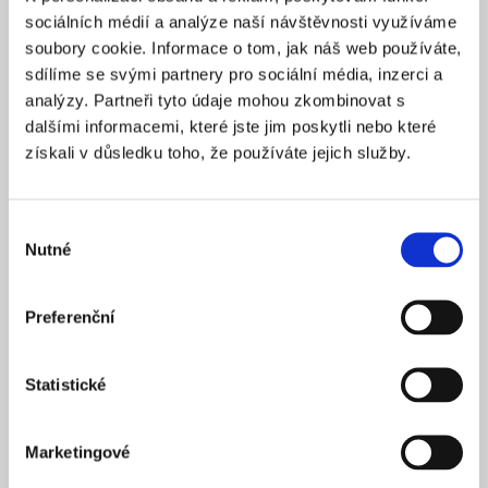
Praha 1
SÍDLO
sociálních médií a analýze naší návštěvnosti využíváme
2025
soubory cookie. Informace o tom, jak náš web používáte,
ZALOŽENO
sdílíme se svými partnery pro sociální média, inzerci a
15 900 Kč
CENA OD *
analýzy. Partneři tyto údaje mohou zkombinovat s
dalšími informacemi, které jste jim poskytli nebo které
REZERVOVAT
získali v důsledku toho, že používáte jejich služby.
NÁZEV SPOLEČNOSTI
Next Generation Edge s.r.o.
Výběr
Nutné
20 000 Kč
souhlasu
KAPITÁL
Praha 1
SÍDLO
Preferenční
2025
ZALOŽENO
15 900 Kč
CENA OD *
Statistické
REZERVOVAT
Marketingové
NÁZEV SPOLEČNOSTI