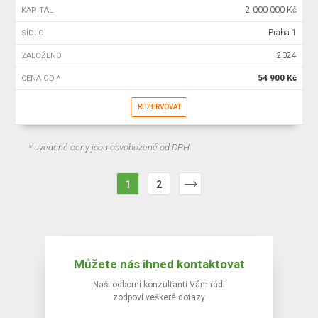
2 000 000 Kč
KAPITÁL
Praha 1
SÍDLO
2024
ZALOŽENO
54 900 Kč
CENA OD *
REZERVOVAT
* uvedené ceny jsou osvobozené od DPH
1
2
Můžete nás ihned kontaktovat
Naši odborní konzultanti Vám rádi
zodpoví veškeré dotazy