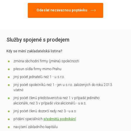
Služby spojené s prodejem
Kdy se mění zakladatelská listina?
změna obchodní firmy (jména) společnosti
přesun sídla firmy mimo Prahu
jiný počet jednatelů než 1 - u s.r.o.
jiný počet společníků než 1 - jen u s.r.o. založených do roku 2013
včetně
jiný počet členů představenstva než 1 v případě jediného
akcionáře, než 3 v případě více akcionářů - u a.s.
jiný počet členů dozorčí rady než 3 - u a.s.
přidání speciálních
předmětů podnikání
navýšení základního kapitálu