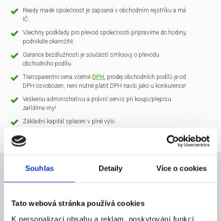
Ready made společnost je zapsaná v obchodním rejstříku a má
IČ.
Všechny podklady pro převod společnosti připravíme do hodiny,
podnikáte okamžitě.
Garance bezdlužnosti je součástí smlouvy o převodu
obchodního podílu.
Transparentní cena včetně
DPH
, prodej obchodních podílů je od
DPH osvobozen, není nutné platit DPH navíc jako u konkurence!
Veškerou administrativu a právní servis při koupi/přepisu
zařídíme my!
Základní kapitál splacen v plné výši.
Souhlas
Detaily
Více o cookies
NÁZEV SPOLEČNOSTI
CLARIO Systems s.r.o.
Tato webová stránka používá cookies
20 000 Kč
KAPITÁL
K personalizaci obsahu a reklam, poskytování funkcí