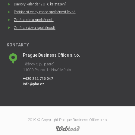
Daňový kalendář 2016 ke stažení
Pořiďte si ready made společnost levně
Změna sídla společnosti
Změna názvu společnosti
KONTAKTY
Prague Business Office s.r.o.
Těšnov 5 (2. patro)
11000 Praha 1 - Nové Město
+420 222 745 047
info@pbo.cz
2019 © Copyright Prague Business Office s.r.o.