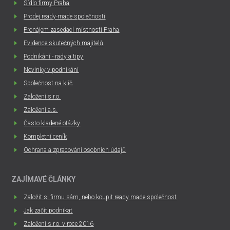
Sídlo firmy Praha
Prodej ready-made společností
Pronájem zasedací místnosti Praha
Evidence skutečných majitelů
Podnikání - rady a tipy
Novinky v podnikání
Společnost na klíč
Založení s.r.o.
Založení a.s.
Často kladené otázky
Kompletní ceník
Ochrana a zpracování osobních údajů
ZAJÍMAVÉ ČLÁNKY
Založit si firmu sám, nebo koupit ready made společnost
Jak začít podnikat
Založení s.r.o. v roce 2016