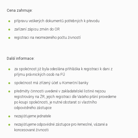
Cena zahrnuje:
přípravu veškerých dokumentů potřebných k převodu
zařízení zápisu změn do OR
registraci na neomezeného počtu živností
Další informace:
za společnost již byla odeslána přihláška k registraci k dani z
příjmu právnických osob na FÚ
společnost má zřízený účet u Komerční banky
předměty činnosti uvedené v zakladatelské listině nejsou
registrovány na ŽR, jejich registraci dle Vašeho přání provedeme
po koupi společnosti, je nutné obstarat si vlastního
odpovědného zástupce
nezajišťujeme jednatele
nezajišťujeme odpovědné zástupce pro řemeslné, vázané a
koncesované živnosti