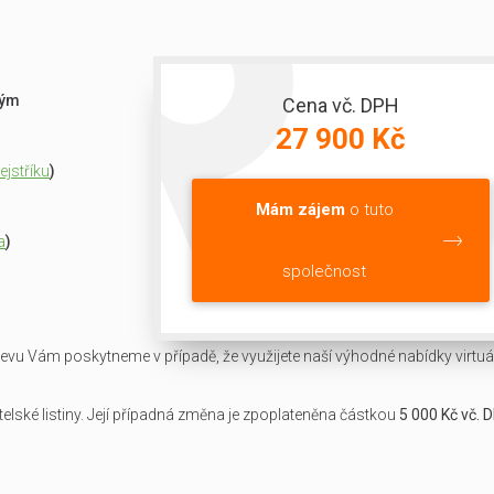
ným
Cena vč. DPH
27 900 Kč
jstříku
)
Mám zájem
o tuto
a
)
společnost
slevu Vám poskytneme v případě, že využijete naší výhodné nabídky virtuál
lské listiny. Její případná změna je zpoplateněna částkou
5 000 Kč vč. 