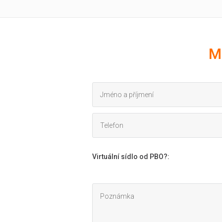
M
Virtuální sídlo od PBO?
: