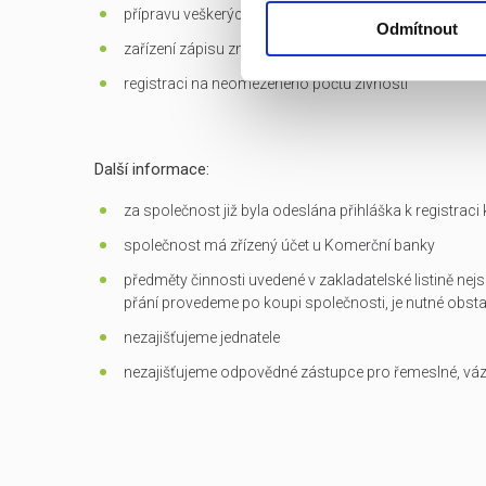
přípravu veškerých dokumentů potřebných k převodu
Odmítnout
zařízení zápisu změn do OR
registraci na neomezeného počtu živností
Další informace:
za společnost již byla odeslána přihláška k registrac
společnost má zřízený účet u Komerční banky
předměty činnosti uvedené v zakladatelské listině nejs
přání provedeme po koupi společnosti, je nutné obst
nezajišťujeme jednatele
nezajišťujeme odpovědné zástupce pro řemeslné, vá