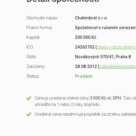
Obchodní název:
Chatimbrel s.r.o.
Právní forma:
Společnost s ručením omeze
Kapitál:
200 000 Kč
IČO:
24263702 (
zápis v obchodním re
Sídlo:
Novákových 970/41, Praha 8
Založeno:
28.08.2012 (
zakladatelská listin
Status:
Prodáno
Cena je uvedena včetně slevy
3 000 Kč vč. DPH
. Tuto 
uhradíte na 1 nebo 2 roky dopředu.
Uvedená cena nezahrnuje poplatek za změnu zakladate