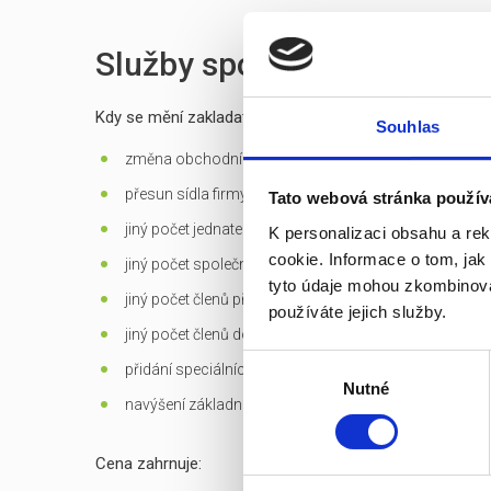
Služby spojené s prodejem
Kdy se mění zakladatelská listina?
Souhlas
změna obchodní firmy (jména) společnosti
přesun sídla firmy mimo Prahu
Tato webová stránka použív
jiný počet jednatelů než 1 - u s.r.o.
K personalizaci obsahu a re
cookie. Informace o tom, jak
jiný počet společníků než 1 - jen u s.r.o. založených d
tyto údaje mohou zkombinovat
jiný počet členů představenstva než 1 v případě jediné
používáte jejich služby.
jiný počet členů dozorčí rady než 3 - u a.s.
Výběr
přidání speciálních
předmětů podnikání
Nutné
souhlasu
navýšení základního kapitálu
Cena zahrnuje: