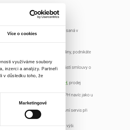
Ready made společnost je zapsaná v
Více o cookies
obchodním rejstříku a má IČ.
Všechny podklady pro převod
společnosti připravíme do hodiny, podnikáte
okamžitě.
ěvnosti využíváme soubory
Garance bezdlužnosti je součástí smlouvy o
, inzerci a analýzy. Partneři
převodu obchodního podílu.
li v důsledku toho, že
Transparentní cena včetně
DPH
, prodej
obchodních podílů je od DPH
osvobozen, není nutné platit DPH navíc jako u
konkurence!
Marketingové
Veškerou administrativu a právní servis při
koupi/přepisu zařídíme my!
Základní kapitál splacen v plné výši.