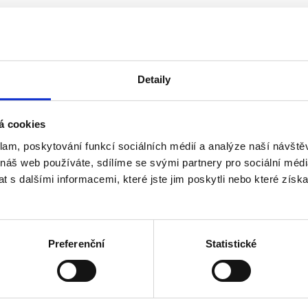
Detaily
á cookies
klam, poskytování funkcí sociálních médií a analýze naší návšt
 náš web používáte, sdílíme se svými partnery pro sociální média
o roku 2013 včetně
 s dalšími informacemi, které jste jim poskytli nebo které získa
ho akcionáře, než 3 v případě více akcionářů - u a.s.
Preferenční
Statistické