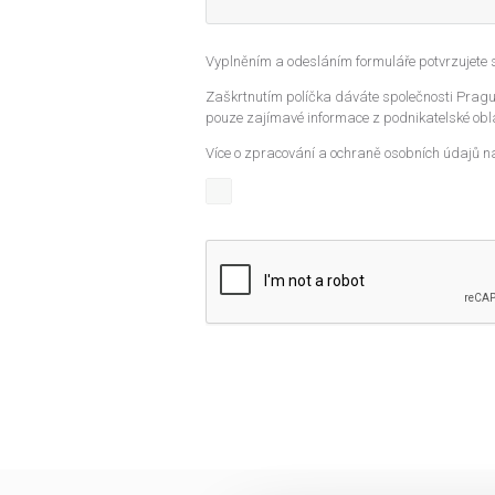
Vyplněním a odesláním formuláře potvrzujete
Zaškrtnutím políčka dáváte společnosti Prague
pouze zajímavé informace z podnikatelské obla
Více o zpracování a ochraně osobních údajů n