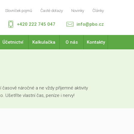
Slovníček pojmů
Časté dotazy
Novinky
Články
+420 222 745 047
info@pbo.cz
Účetnictví
Kalkulačka
O nás
Kontakty
 časově náročné a ne vždy příjemné aktivity
Ušetříte vlastní čas, peníze i nervy!