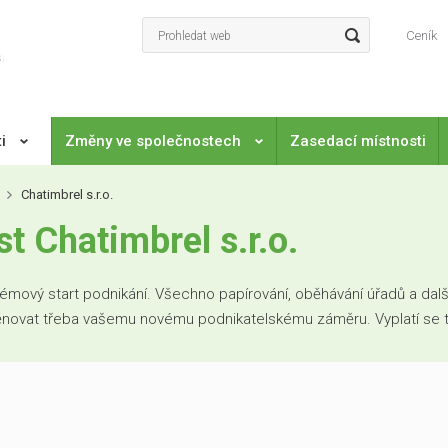
Ceník
ti
Změny ve společnostech
Zasedací místnosti
Chatimbrel s.r.o.
 Chatimbrel s.r.o.
mový start podnikání. Všechno papírování, oběhávání úřadů a další
věnovat třeba vašemu novému podnikatelskému záměru. Vyplatí se to. 