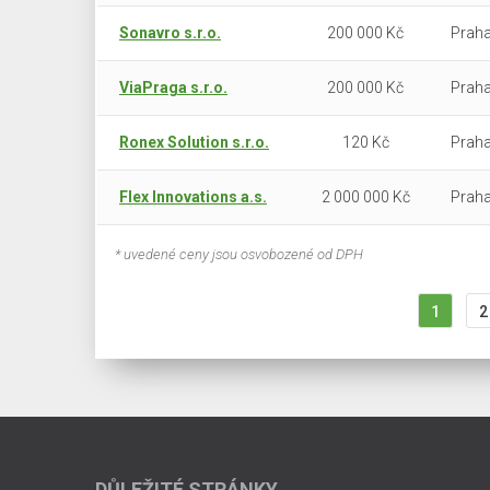
Sonavro s.r.o.
200 000 Kč
Praha
ViaPraga s.r.o.
200 000 Kč
Praha
Ronex Solution s.r.o.
120 Kč
Praha
Flex Innovations a.s.
2 000 000 Kč
Praha
* uvedené ceny jsou osvobozené od DPH
1
2
DŮLEŽITÉ STRÁNKY