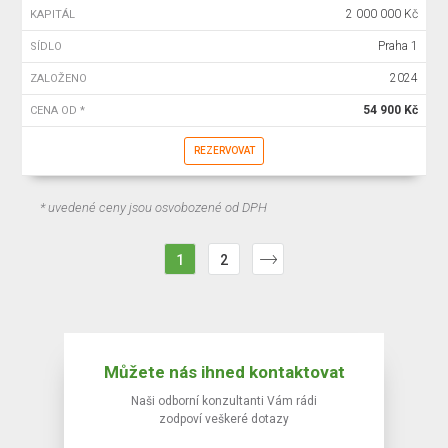
2 000 000 Kč
KAPITÁL
Praha 1
SÍDLO
2024
ZALOŽENO
54 900 Kč
CENA OD *
REZERVOVAT
* uvedené ceny jsou osvobozené od DPH
1
2
Můžete nás ihned kontaktovat
Naši odborní konzultanti Vám rádi
zodpoví veškeré dotazy