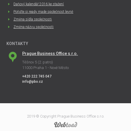
Daňový kalendář 2016 ke stažení
Pořiďte si ready made společnost levně
Změna sídla společnosti
Změna názvu společnosti
KONTAKTY
Prague Business Office s.r.o.
Těšnov 5 (2. patro)
11000 Praha 1 - Nové Město
+420 222 745 047
info@pbo.cz
2019 © Copyright Prague Business Office s.r.o.