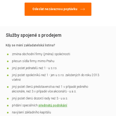
Služby spojené s prodejem
Kdy se mění zakladatelská listina?
změna obchodní firmy (jména) společnosti
přesun sídla firmy mimo Prahu
jiný počet jednatelů než 1 - u s.r.o.
jiný počet společníků než 1 - jen u s.r.o. založených do roku 2013
včetně
jiný počet členů představenstva než 1 v případě jediného
akcionáře, než 3 v případě více akcionářů - u a.s.
jiný počet členů dozorčí rady než 3 - u a.s.
přidání speciálních
předmětů podnikání
navýšení základního kapitálu