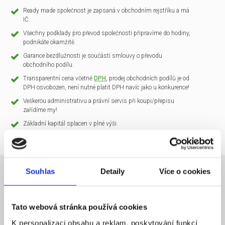
Ready made společnost je zapsaná v obchodním rejstříku a má
IČ.
Všechny podklady pro převod společnosti připravíme do hodiny,
podnikáte okamžitě.
Garance bezdlužnosti je součástí smlouvy o převodu
obchodního podílu.
Transparentní cena včetně
DPH
, prodej obchodních podílů je od
DPH osvobozen, není nutné platit DPH navíc jako u konkurence!
Veškerou administrativu a právní servis při koupi/přepisu
zařídíme my!
Základní kapitál splacen v plné výši.
Souhlas
Detaily
Více o cookies
NÁZEV SPOLEČNOSTI
CLARIO Systems s.r.o.
Tato webová stránka používá cookies
20 000 Kč
KAPITÁL
K personalizaci obsahu a reklam, poskytování funkcí