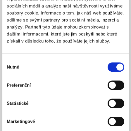
Praha 1
SÍDLO
sociálních médií a analýze naší návštěvnosti využíváme
2025
soubory cookie. Informace o tom, jak náš web používáte,
ZALOŽENO
sdílíme se svými partnery pro sociální média, inzerci a
15 900 Kč
CENA OD *
analýzy. Partneři tyto údaje mohou zkombinovat s
dalšími informacemi, které jste jim poskytli nebo které
REZERVOVAT
získali v důsledku toho, že používáte jejich služby.
NÁZEV SPOLEČNOSTI
Next Generation Edge s.r.o.
Výběr
Nutné
20 000 Kč
souhlasu
KAPITÁL
Praha 1
SÍDLO
Preferenční
2025
ZALOŽENO
15 900 Kč
CENA OD *
Statistické
REZERVOVAT
Marketingové
NÁZEV SPOLEČNOSTI