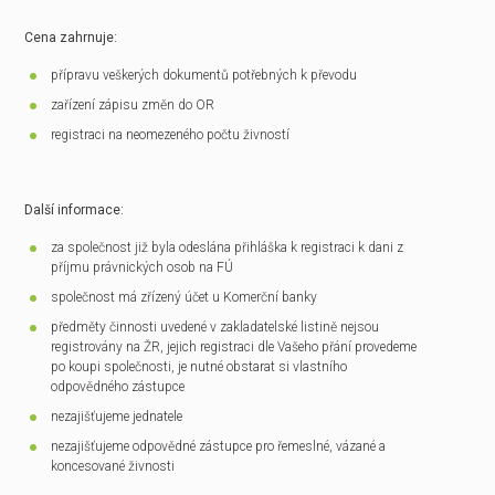
Cena zahrnuje:
přípravu veškerých dokumentů potřebných k převodu
zařízení zápisu změn do OR
registraci na neomezeného počtu živností
Další informace:
za společnost již byla odeslána přihláška k registraci k dani z
příjmu právnických osob na FÚ
společnost má zřízený účet u Komerční banky
předměty činnosti uvedené v zakladatelské listině nejsou
registrovány na ŽR, jejich registraci dle Vašeho přání provedeme
po koupi společnosti, je nutné obstarat si vlastního
odpovědného zástupce
nezajišťujeme jednatele
nezajišťujeme odpovědné zástupce pro řemeslné, vázané a
koncesované živnosti