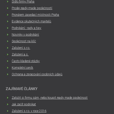
Sídlo firmy Praha
Prodej ready-made společností
Pronájem zasedací místnosti Praha
Evidence skutečných majitelů
Podnikání - rady a tipy
Novinky v podnikání
Společnost na klíč
Založení s.r.o.
Založení a.s.
Často kladené otázky
Kompletní ceník
Ochrana a zpracování osobních údajů
ZAJÍMAVÉ ČLÁNKY
Založit si firmu sám, nebo koupit ready made společnost
Jak začít podnikat
Založení s.r.o. v roce 2016