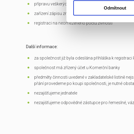
přípravu veškerých dokumentů potřebných k převodu
Odmítnout
zařízení zápisu změn do OR
registraci na neomezeného počtu živností
Další informace:
za společnost již byla odeslána přihláška k registrac
společnost má zřízený účet u Komerční banky
předměty činnosti uvedené v zakladatelské listině nejs
přání provedeme po koupi společnosti, je nutné obst
nezajišťujeme jednatele
nezajišťujeme odpovědné zástupce pro řemeslné, vá