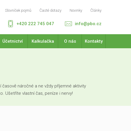
Slovníček pojmů
Časté dotazy
Novinky
Články
+420 222 745 047
info@pbo.cz
Účetnictví
Kalkulačka
O nás
Kontakty
 časově náročné a ne vždy příjemné aktivity
Ušetříte vlastní čas, peníze i nervy!