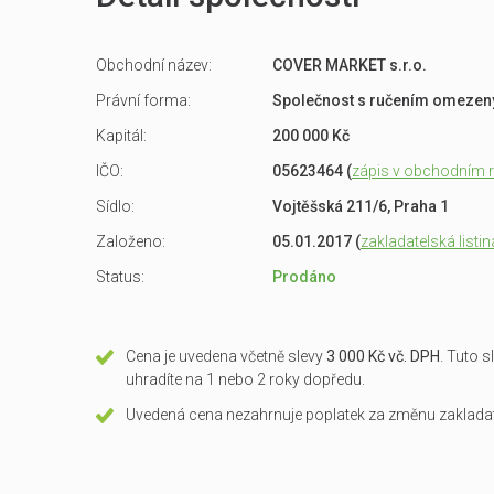
Obchodní název:
COVER MARKET s.r.o.
Právní forma:
Společnost s ručením omeze
Kapitál:
200 000 Kč
IČO:
05623464 (
zápis v obchodním re
Sídlo:
Vojtěšská 211/6, Praha 1
Založeno:
05.01.2017 (
zakladatelská listin
Status:
Prodáno
Cena je uvedena včetně slevy
3 000 Kč vč. DPH
. Tuto 
uhradíte na 1 nebo 2 roky dopředu.
Uvedená cena nezahrnuje poplatek za změnu zakladate