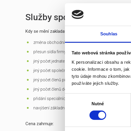
Služby spojené s prodejem
Kdy se mění zakladatelská listina?
Souhlas
změna obchodní firmy (jména) společnosti
přesun sídla firmy mimo Prahu
Tato webová stránka použív
jiný počet jednatelů než 1 - u s.r.o.
K personalizaci obsahu a re
cookie. Informace o tom, jak
jiný počet společníků než 1 - jen u s.r.o. založených d
tyto údaje mohou zkombinovat
jiný počet členů představenstva než 1 v případě jediné
používáte jejich služby.
jiný počet členů dozorčí rady než 3 - u a.s.
Výběr
přidání speciálních
předmětů podnikání
Nutné
souhlasu
navýšení základního kapitálu
Cena zahrnuje: