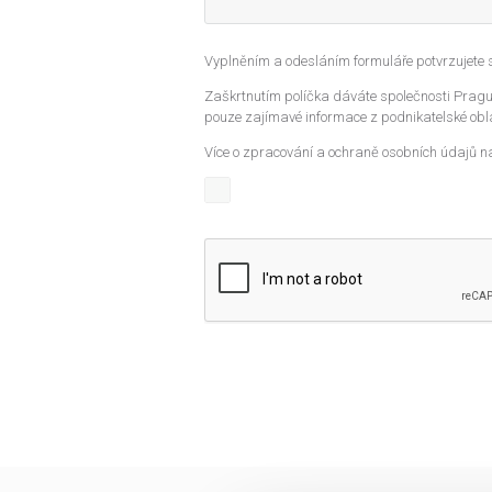
Vyplněním a odesláním formuláře potvrzujete
Zaškrtnutím políčka dáváte společnosti Prague
pouze zajímavé informace z podnikatelské obla
Více o zpracování a ochraně osobních údajů n