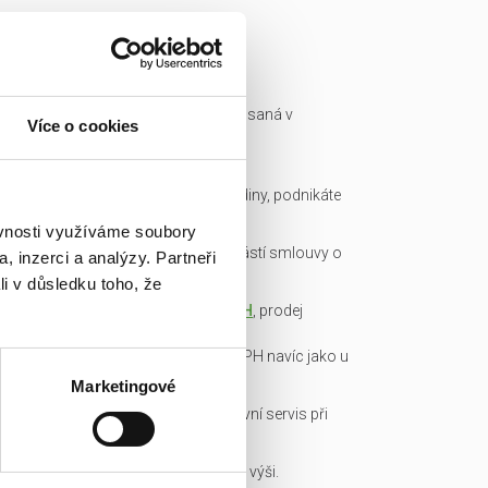
Ready made společnost je zapsaná v
Více o cookies
obchodním rejstříku a má IČ.
Všechny podklady pro převod
společnosti připravíme do hodiny, podnikáte
okamžitě.
ěvnosti využíváme soubory
Garance bezdlužnosti je součástí smlouvy o
, inzerci a analýzy. Partneři
převodu obchodního podílu.
li v důsledku toho, že
Transparentní cena včetně
DPH
, prodej
obchodních podílů je od DPH
osvobozen, není nutné platit DPH navíc jako u
konkurence!
Marketingové
Veškerou administrativu a právní servis při
koupi/přepisu zařídíme my!
Základní kapitál splacen v plné výši.