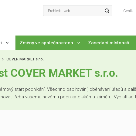
Ceník
ti
Změny ve společnostech
Zasedací místnosti
COVER MARKET s.r.o.
st COVER MARKET s.r.o.
mový start podnikání. Všechno papírování, oběhávání úřadů a další
věnovat třeba vašemu novému podnikatelskému záměru. Vyplatí se to. 