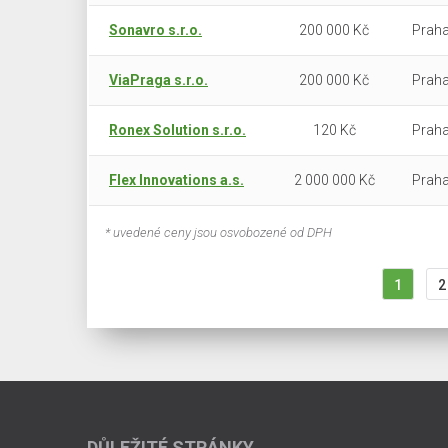
Sonavro s.r.o.
200 000 Kč
Praha
ViaPraga s.r.o.
200 000 Kč
Praha
Ronex Solution s.r.o.
120 Kč
Praha
Flex Innovations a.s.
2 000 000 Kč
Praha
* uvedené ceny jsou osvobozené od DPH
1
2
DŮLEŽITÉ STRÁNKY