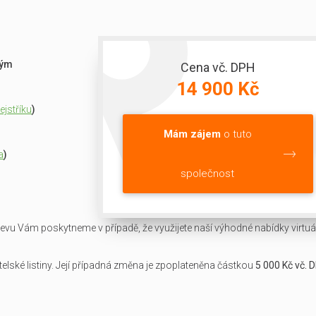
ným
Cena vč. DPH
14 900 Kč
jstříku
)
Mám zájem
o tuto
a
)
společnost
slevu Vám poskytneme v případě, že využijete naší výhodné nabídky virtuál
lské listiny. Její případná změna je zpoplateněna částkou
5 000 Kč vč. 