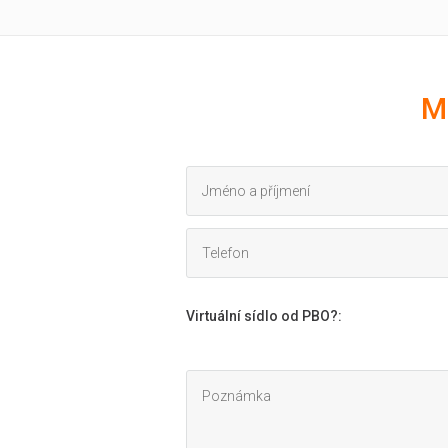
M
Virtuální sídlo od PBO?
: