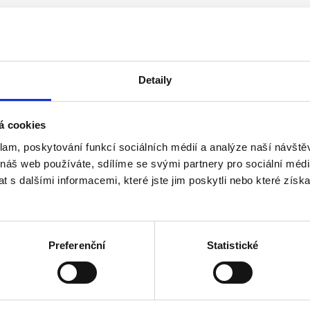
Detaily
á cookies
klam, poskytování funkcí sociálních médií a analýze naší návšt
 náš web používáte, sdílíme se svými partnery pro sociální média
o roku 2013 včetně
 s dalšími informacemi, které jste jim poskytli nebo které získa
ho akcionáře, než 3 v případě více akcionářů - u a.s.
Preferenční
Statistické