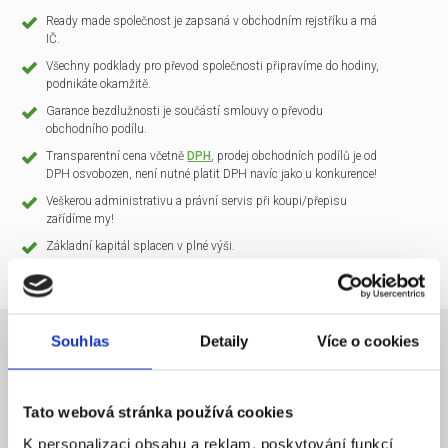
Ready made společnost je zapsaná v obchodním rejstříku a má
IČ.
Všechny podklady pro převod společnosti připravíme do hodiny,
podnikáte okamžitě.
Garance bezdlužnosti je součástí smlouvy o převodu
obchodního podílu.
Transparentní cena včetně
DPH
, prodej obchodních podílů je od
DPH osvobozen, není nutné platit DPH navíc jako u konkurence!
Veškerou administrativu a právní servis při koupi/přepisu
zařídíme my!
Základní kapitál splacen v plné výši.
Souhlas
Detaily
Více o cookies
NÁZEV SPOLEČNOSTI
CLARIO Systems s.r.o.
Tato webová stránka používá cookies
20 000 Kč
KAPITÁL
K personalizaci obsahu a reklam, poskytování funkcí