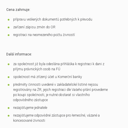
Cena zahrnuje:
přípravu veškerých dokumentů potřebných k převodu
zařízení zápisu změn do OR
registraci na neomezeného počtu živností
Další informace:
za společnost již byla odeslána přihláška k registraci k dani z
příjmu právnických osob na FÚ
společnost má zřízený účet u Komerční banky
předměty činnosti uvedené v zakladatelské listině nejsou
registrovány na ŽR, jejich registraci dle Vašeho přání provedeme
po koupi společnosti, je nutné obstarat si vlastního
odpovědného zástupce
nezajišťujeme jednatele
nezajišťujeme odpovědné zástupce pro řemeslné, vázané a
koncesované živnosti