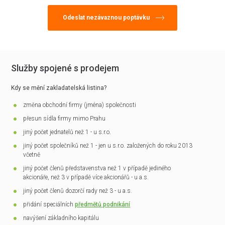
Služby spojené s prodejem
Kdy se mění zakladatelská listina?
změna obchodní firmy (jména) společnosti
přesun sídla firmy mimo Prahu
jiný počet jednatelů než 1 - u s.r.o.
jiný počet společníků než 1 - jen u s.r.o. založených do roku 2013
včetně
jiný počet členů představenstva než 1 v případě jediného
akcionáře, než 3 v případě více akcionářů - u a.s.
jiný počet členů dozorčí rady než 3 - u a.s.
přidání speciálních
předmětů podnikání
navýšení základního kapitálu