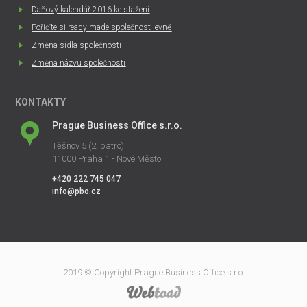
Daňový kalendář 2016 ke stažení
Pořiďte si ready made společnost levně
Změna sídla společnosti
Změna názvu společnosti
KONTAKTY
Prague Business Office s.r.o.
Těšnov 5 (2. patro)
11000 Praha 1 - Nové Město
+420 222 745 047
info@pbo.cz
2019 © Copyright Prague Business Office s.r.o.