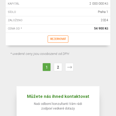
2 000 000 Kč
KAPITÁL
Praha 1
SÍDLO
2024
ZALOŽENO
54 900 Kč
CENA OD *
REZERVOVAT
* uvedené ceny jsou osvobozené od DPH
1
2
Můžete nás ihned kontaktovat
Naši odborní konzultanti Vám rádi
zodpoví veškeré dotazy