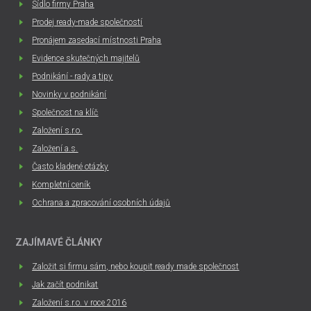
Sídlo firmy Praha
Prodej ready-made společností
Pronájem zasedací místnosti Praha
Evidence skutečných majitelů
Podnikání - rady a tipy
Novinky v podnikání
Společnost na klíč
Založení s.r.o.
Založení a.s.
Často kladené otázky
Kompletní ceník
Ochrana a zpracování osobních údajů
ZAJÍMAVÉ ČLÁNKY
Založit si firmu sám, nebo koupit ready made společnost
Jak začít podnikat
Založení s.r.o. v roce 2016