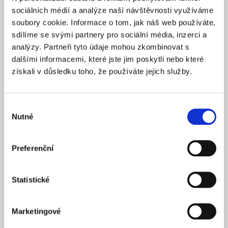
Praha 1
SÍDLO
sociálních médií a analýze naší návštěvnosti využíváme
2025
soubory cookie. Informace o tom, jak náš web používáte,
ZALOŽENO
sdílíme se svými partnery pro sociální média, inzerci a
15 900 Kč
CENA OD *
analýzy. Partneři tyto údaje mohou zkombinovat s
dalšími informacemi, které jste jim poskytli nebo které
REZERVOVAT
získali v důsledku toho, že používáte jejich služby.
NÁZEV SPOLEČNOSTI
Next Generation Edge s.r.o.
Výběr
Nutné
20 000 Kč
souhlasu
KAPITÁL
Praha 1
SÍDLO
Preferenční
2025
ZALOŽENO
15 900 Kč
CENA OD *
Statistické
REZERVOVAT
Marketingové
NÁZEV SPOLEČNOSTI