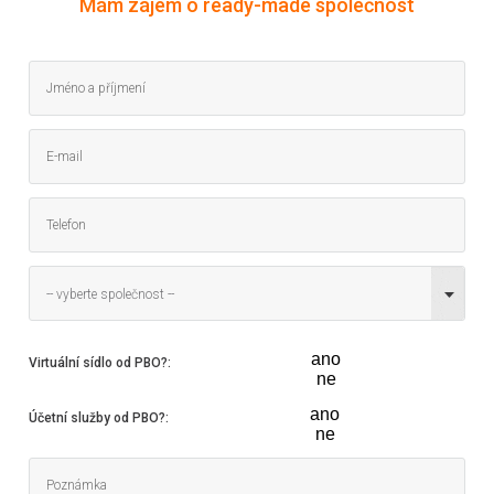
Mám zájem o ready-made společnost
-- vyberte společnost --
ano
Virtuální sídlo od PBO?
:
ne
ano
Účetní služby od PBO?
:
ne