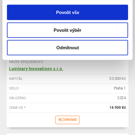
20 000 Kč
KAPITÁL
Povolit vše
Praha 1
SÍDLO
2025
ZALOŽENO
Povolit výběr
15 900 Kč
CENA OD *
REZERVOVAT
Odmítnout
NÁZEV SPOLEČNOSTI
Luminary Innovations s.r.o.
20 000 Kč
KAPITÁL
Praha 1
SÍDLO
2024
ZALOŽENO
16 900 Kč
CENA OD *
REZERVOVAT