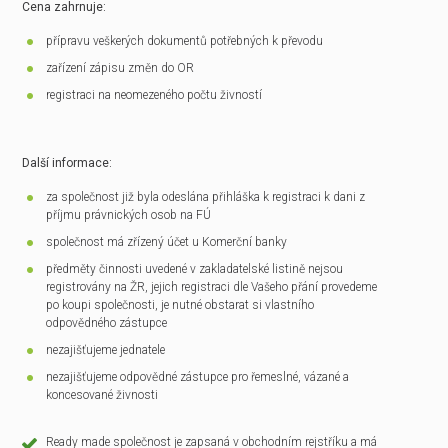
Cena zahrnuje:
přípravu veškerých dokumentů potřebných k převodu
zařízení zápisu změn do OR
registraci na neomezeného počtu živností
Další informace:
za společnost již byla odeslána přihláška k registraci k dani z
příjmu právnických osob na FÚ
společnost má zřízený účet u Komerční banky
předměty činnosti uvedené v zakladatelské listině nejsou
registrovány na ŽR, jejich registraci dle Vašeho přání provedeme
po koupi společnosti, je nutné obstarat si vlastního
odpovědného zástupce
nezajišťujeme jednatele
nezajišťujeme odpovědné zástupce pro řemeslné, vázané a
koncesované živnosti
Ready made společnost je zapsaná v obchodním rejstříku a má