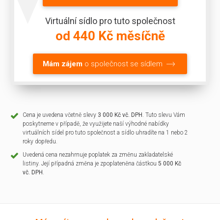
Virtuální sídlo pro tuto společnost
od 440 Kč měsíčně
Mám zájem
o společnost se sídlem
Cena je uvedena včetně slevy
3 000 Kč vč. DPH
. Tuto slevu Vám
poskytneme v případě, že využijete naší výhodné nabídky
virtuálních sídel pro tuto společnost a sídlo uhradíte na 1 nebo 2
roky dopředu.
Uvedená cena nezahrnuje poplatek za změnu zakladatelské
listiny. Její případná změna je zpoplateněna částkou
5 000 Kč
vč. DPH
.