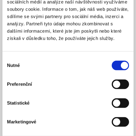
sociálních médií a analýze naší návštěvnosti využíváme
2025
ZALOŽENO
soubory cookie. Informace o tom, jak náš web používáte,
15 900 Kč
CENA OD *
sdílíme se svými partnery pro sociální média, inzerci a
analýzy. Partneři tyto údaje mohou zkombinovat s
REZERVOVAT
dalšími informacemi, které jste jim poskytli nebo které
získali v důsledku toho, že používáte jejich služby.
NÁZEV SPOLEČNOSTI
Next Generation Edge s.r.o.
Výběr
20 000 Kč
KAPITÁL
Nutné
souhlasu
Praha 1
SÍDLO
2025
ZALOŽENO
Preferenční
15 900 Kč
CENA OD *
Statistické
REZERVOVAT
Marketingové
NÁZEV SPOLEČNOSTI
Profi Zeronal s.r.o.