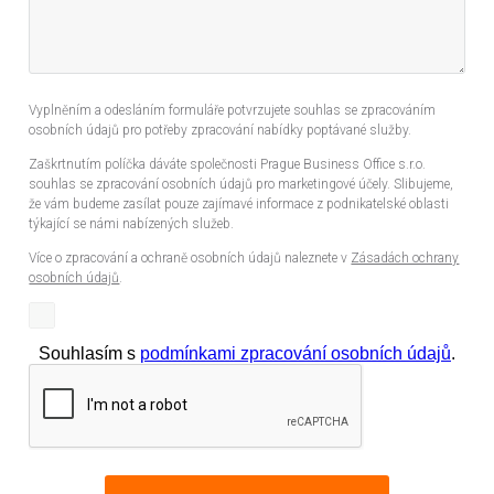
Vyplněním a odesláním formuláře potvrzujete souhlas se zpracováním
osobních údajů pro potřeby zpracování nabídky poptávané služby.
Zaškrtnutím políčka dáváte společnosti Prague Business Office s.r.o.
souhlas se zpracování osobních údajů pro marketingové účely. Slibujeme,
že vám budeme zasílat pouze zajímavé informace z podnikatelské oblasti
týkající se námi nabízených služeb.
Více o zpracování a ochraně osobních údajů naleznete v
Zásadách ochrany
osobních údajů
.
Souhlasím s
podmínkami zpracování osobních údajů
.