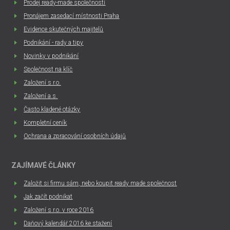
Prodej ready-made společností
Pronájem zasedací místnosti Praha
Evidence skutečných majitelů
Podnikání - rady a tipy
Novinky v podnikání
Společnost na klíč
Založení s.r.o.
Založení a.s.
Často kladené otázky
Kompletní ceník
Ochrana a zpracování osobních údajů
ZAJÍMAVÉ ČLÁNKY
Založit si firmu sám, nebo koupit ready made společnost
Jak začít podnikat
Založení s.r.o. v roce 2016
Daňový kalendář 2016 ke stažení