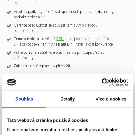
IČ.
Všechny podklady pro převod společnosti připravíme do hodiny,
podnikáte okamžitě.
Garance bezdlužnosti je součástí smlouvy o převodu
obchodního podílu.
Transparentní cena včetně
DPH
, prodej obchodních podílů je od
DPH osvobozen, není nutné platit DPH navíc jako u konkurence!
Veškerou administrativu a právní servis při koupi/přepisu
zařídíme my!
Základní kapitál splacen v plné výši.
Souhlas
Detaily
Více o cookies
NÁZEV SPOLEČNOSTI
CLARIO Systems s.r.o.
Tato webová stránka používá cookies
20 000 Kč
KAPITÁL
K personalizaci obsahu a reklam, poskytování funkcí
Praha 1
SÍDLO