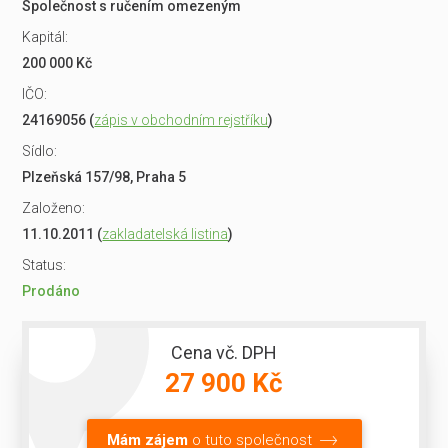
Společnost s ručením omezeným
Kapitál:
200 000 Kč
IČO:
24169056 (
zápis v obchodním rejstříku
)
Sídlo:
Plzeňská 157/98, Praha 5
Založeno:
11.10.2011 (
zakladatelská listina
)
Status:
Prodáno
Cena vč. DPH
27 900 Kč
Mám zájem
o tuto společnost