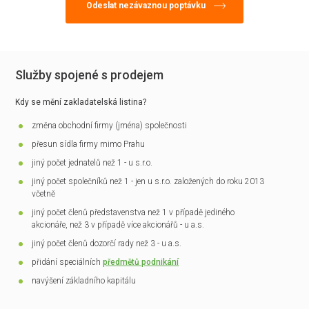
Služby spojené s prodejem
Kdy se mění zakladatelská listina?
změna obchodní firmy (jména) společnosti
přesun sídla firmy mimo Prahu
jiný počet jednatelů než 1 - u s.r.o.
jiný počet společníků než 1 - jen u s.r.o. založených do roku 2013
včetně
jiný počet členů představenstva než 1 v případě jediného
akcionáře, než 3 v případě více akcionářů - u a.s.
jiný počet členů dozorčí rady než 3 - u a.s.
přidání speciálních
předmětů podnikání
navýšení základního kapitálu