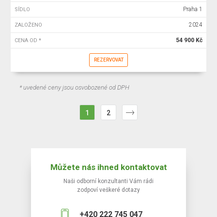
Praha 1
SÍDLO
2024
ZALOŽENO
54 900 Kč
CENA OD *
REZERVOVAT
* uvedené ceny jsou osvobozené od DPH
1
2
Můžete nás ihned kontaktovat
Naši odborní konzultanti Vám rádi
zodpoví veškeré dotazy
+420 222 745 047