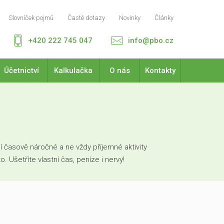
Slovníček pojmů
Časté dotazy
Novinky
Články
+420 222 745 047
info@pbo.cz
Účetnictví
Kalkulačka
O nás
Kontakty
 časově náročné a ne vždy příjemné aktivity
Ušetříte vlastní čas, peníze i nervy!