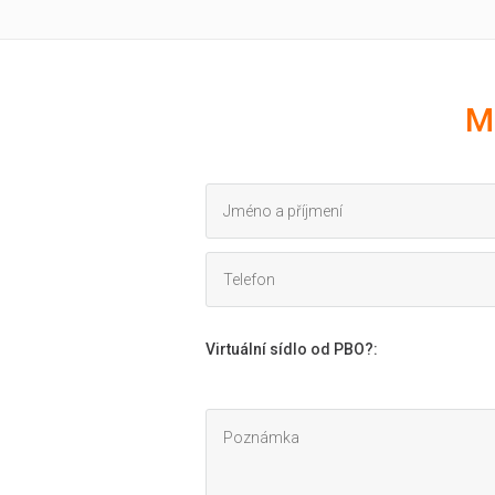
M
Virtuální sídlo od PBO?
: