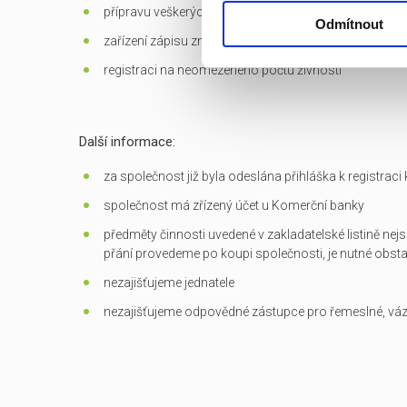
přípravu veškerých dokumentů potřebných k převodu
Odmítnout
zařízení zápisu změn do OR
registraci na neomezeného počtu živností
Další informace:
za společnost již byla odeslána přihláška k registrac
společnost má zřízený účet u Komerční banky
předměty činnosti uvedené v zakladatelské listině nejs
přání provedeme po koupi společnosti, je nutné obst
nezajišťujeme jednatele
nezajišťujeme odpovědné zástupce pro řemeslné, vá