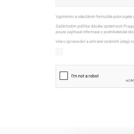
Vyplněním a odesláním formuláře potvrzujete
Zaškrtnutím políčka dáváte společnosti Prague
pouze zajímavé informace z podnikatelské obla
Více o zpracování a ochraně osobních údajů n