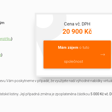
ným
Cena vč. DPH
20 900 Kč
jstříku
)
Mám zájem
o tuto
a
)
společnost
slevu Vám poskytneme v případě, že využijete naší výhodné nabídky virtuál
lské listiny. Její případná změna je zpoplateněna částkou
5 000 Kč vč. 