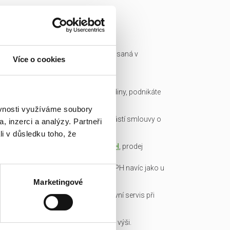
Ready made společnost je zapsaná v
Více o cookies
obchodním rejstříku a má IČ.
Všechny podklady pro převod
společnosti připravíme do hodiny, podnikáte
okamžitě.
ěvnosti využíváme soubory
Garance bezdlužnosti je součástí smlouvy o
, inzerci a analýzy. Partneři
převodu obchodního podílu.
li v důsledku toho, že
Transparentní cena včetně
DPH
, prodej
obchodních podílů je od DPH
osvobozen, není nutné platit DPH navíc jako u
konkurence!
Marketingové
Veškerou administrativu a právní servis při
koupi/přepisu zařídíme my!
Základní kapitál splacen v plné výši.