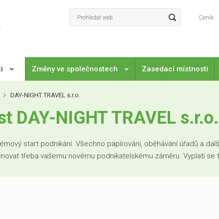
Ceník
ti
Změny ve společnostech
Zasedací místnosti
DAY-NIGHT TRAVEL s.r.o.
t DAY-NIGHT TRAVEL s.r.o.
mový start podnikání. Všechno papírování, oběhávání úřadů a další
věnovat třeba vašemu novému podnikatelskému záměru. Vyplatí se to. 