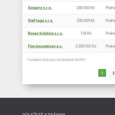
Sonavro s.r.o.
200 000 Kč
Praha
ViaPraga s.r.o.
200 000 Kč
Praha
Ronex Solution s.r.o.
120 Kč
Praha
Flex Innovations a.s.
2 000 000 Kč
Praha
* uvedené ceny jsou osvobozené od DPH
1
2
DŮLEŽITÉ STRÁNKY