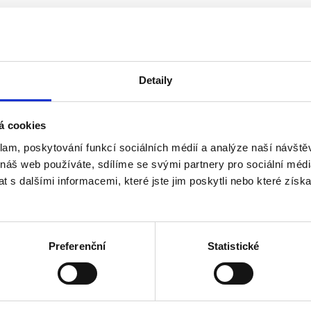
Detaily
á cookies
klam, poskytování funkcí sociálních médií a analýze naší návšt
 náš web používáte, sdílíme se svými partnery pro sociální média
o roku 2013 včetně
 s dalšími informacemi, které jste jim poskytli nebo které získa
ho akcionáře, než 3 v případě více akcionářů - u a.s.
Preferenční
Statistické