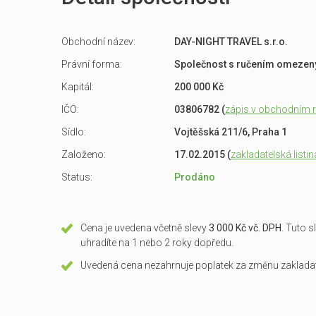
Obchodní název:
DAY-NIGHT TRAVEL s.r.o.
Právní forma:
Společnost s ručením omeze
Kapitál:
200 000 Kč
IČO:
03806782 (
zápis v obchodním re
Sídlo:
Vojtěšská 211/6, Praha 1
Založeno:
17.02.2015 (
zakladatelská listin
Status:
Prodáno
Cena je uvedena včetně slevy
3 000 Kč vč. DPH
. Tuto 
uhradíte na 1 nebo 2 roky dopředu.
Uvedená cena nezahrnuje poplatek za změnu zakladate