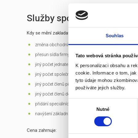
Služby spojené s prodejem
Kdy se mění zakladatelská listina?
Souhlas
změna obchodní firmy (jména) společnosti
přesun sídla firmy mimo Prahu
Tato webová stránka použív
jiný počet jednatelů než 1 - u s.r.o.
K personalizaci obsahu a re
cookie. Informace o tom, jak
jiný počet společníků než 1 - jen u s.r.o. založených d
tyto údaje mohou zkombinovat
jiný počet členů představenstva než 1 v případě jediné
používáte jejich služby.
jiný počet členů dozorčí rady než 3 - u a.s.
Výběr
přidání speciálních
předmětů podnikání
Nutné
souhlasu
navýšení základního kapitálu
Cena zahrnuje: