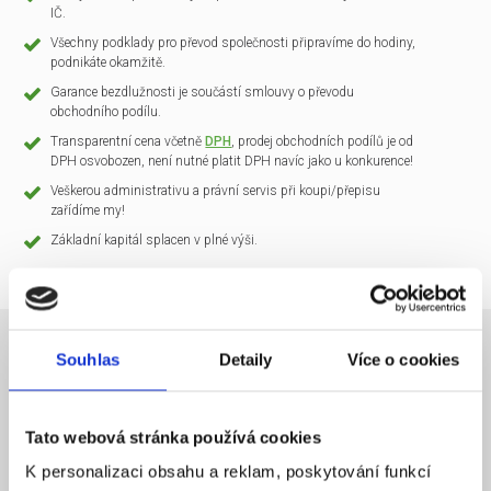
IČ.
Všechny podklady pro převod společnosti připravíme do hodiny,
podnikáte okamžitě.
Garance bezdlužnosti je součástí smlouvy o převodu
obchodního podílu.
Transparentní cena včetně
DPH
, prodej obchodních podílů je od
DPH osvobozen, není nutné platit DPH navíc jako u konkurence!
Veškerou administrativu a právní servis při koupi/přepisu
zařídíme my!
Základní kapitál splacen v plné výši.
Souhlas
Detaily
Více o cookies
NÁZEV SPOLEČNOSTI
CLARIO Systems s.r.o.
Tato webová stránka používá cookies
20 000 Kč
KAPITÁL
K personalizaci obsahu a reklam, poskytování funkcí
Praha 1
SÍDLO