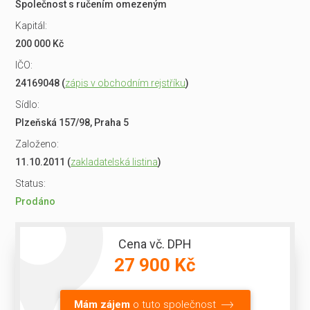
Společnost s ručením omezeným
Kapitál:
200 000 Kč
IČO:
24169048 (
zápis v obchodním rejstříku
)
Sídlo:
Plzeňská 157/98, Praha 5
Založeno:
11.10.2011 (
zakladatelská listina
)
Status:
Prodáno
Cena vč. DPH
27 900 Kč
Mám zájem
o tuto společnost