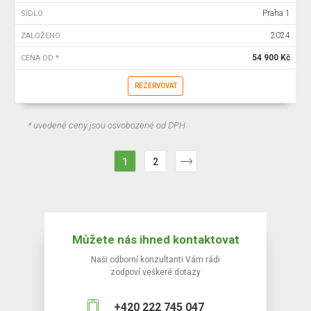
Praha 1
SÍDLO
2024
ZALOŽENO
54 900 Kč
CENA OD *
REZERVOVAT
* uvedené ceny jsou osvobozené od DPH
1
2
Můžete nás ihned kontaktovat
Naši odborní konzultanti Vám rádi
zodpoví veškeré dotazy
+420 222 745 047