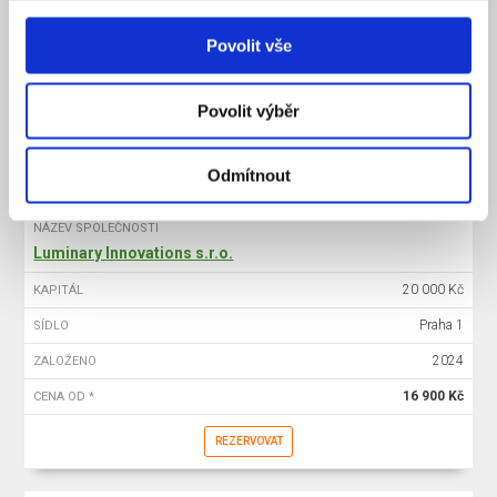
20 000 Kč
KAPITÁL
Povolit vše
Praha 1
SÍDLO
2025
ZALOŽENO
Povolit výběr
15 900 Kč
CENA OD *
REZERVOVAT
Odmítnout
NÁZEV SPOLEČNOSTI
Luminary Innovations s.r.o.
20 000 Kč
KAPITÁL
Praha 1
SÍDLO
2024
ZALOŽENO
16 900 Kč
CENA OD *
REZERVOVAT