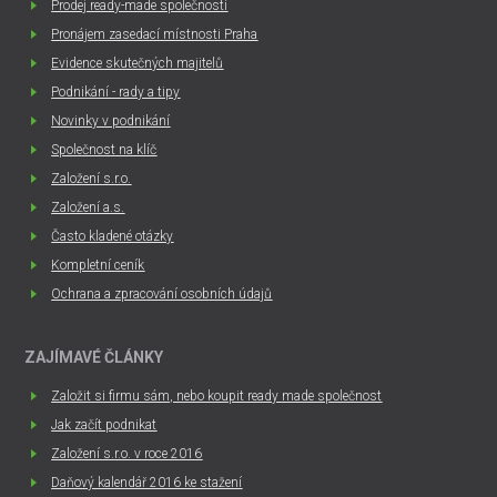
Prodej ready-made společností
Pronájem zasedací místnosti Praha
Evidence skutečných majitelů
Podnikání - rady a tipy
Novinky v podnikání
Společnost na klíč
Založení s.r.o.
Založení a.s.
Často kladené otázky
Kompletní ceník
Ochrana a zpracování osobních údajů
ZAJÍMAVÉ ČLÁNKY
Založit si firmu sám, nebo koupit ready made společnost
Jak začít podnikat
Založení s.r.o. v roce 2016
Daňový kalendář 2016 ke stažení