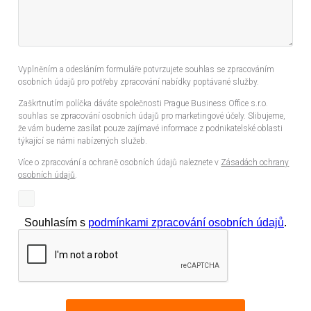
Vyplněním a odesláním formuláře potvrzujete souhlas se zpracováním
osobních údajů pro potřeby zpracování nabídky poptávané služby.
Zaškrtnutím políčka dáváte společnosti Prague Business Office s.r.o.
souhlas se zpracování osobních údajů pro marketingové účely. Slibujeme,
že vám budeme zasílat pouze zajímavé informace z podnikatelské oblasti
týkající se námi nabízených služeb.
Více o zpracování a ochraně osobních údajů naleznete v
Zásadách ochrany
osobních údajů
.
Souhlasím s
podmínkami zpracování osobních údajů
.