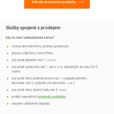
Služby spojené s prodejem
Kdy se mění zakladatelská listina?
změna obchodní firmy (jména) společnosti
přesun sídla firmy mimo Prahu
jiný počet jednatelů než 1 - u s.r.o.
jiný počet společníků než 1 - jen u s.r.o. založených do roku 2013
včetně
jiný počet členů představenstva než 1 v případě jediného
akcionáře, než 3 v případě více akcionářů - u a.s.
jiný počet členů dozorčí rady než 3 - u a.s.
přidání speciálních
předmětů podnikání
navýšení základního kapitálu