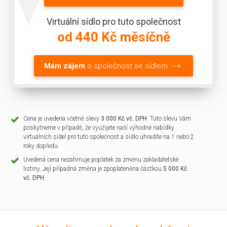
Virtuální sídlo pro tuto společnost
od 440 Kč měsíčně
Mám zájem
o společnost se sídlem
Cena je uvedena včetně slevy
3 000 Kč vč. DPH
. Tuto slevu Vám
poskytneme v případě, že využijete naší výhodné nabídky
virtuálních sídel pro tuto společnost a sídlo uhradíte na 1 nebo 2
roky dopředu.
Uvedená cena nezahrnuje poplatek za změnu zakladatelské
listiny. Její případná změna je zpoplateněna částkou
5 000 Kč
vč. DPH
.