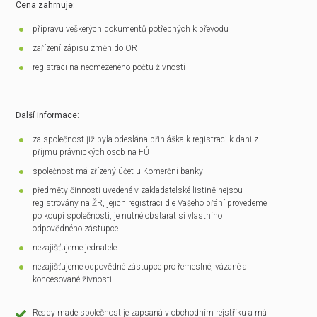
Cena zahrnuje:
přípravu veškerých dokumentů potřebných k převodu
zařízení zápisu změn do OR
registraci na neomezeného počtu živností
Další informace:
za společnost již byla odeslána přihláška k registraci k dani z
příjmu právnických osob na FÚ
společnost má zřízený účet u Komerční banky
předměty činnosti uvedené v zakladatelské listině nejsou
registrovány na ŽR, jejich registraci dle Vašeho přání provedeme
po koupi společnosti, je nutné obstarat si vlastního
odpovědného zástupce
nezajišťujeme jednatele
nezajišťujeme odpovědné zástupce pro řemeslné, vázané a
koncesované živnosti
Ready made společnost je zapsaná v obchodním rejstříku a má