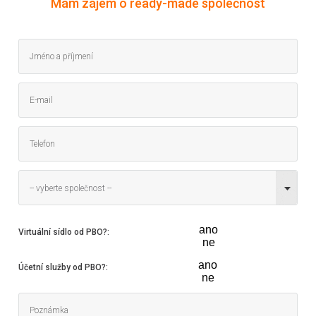
Mám zájem o ready-made společnost
-- vyberte společnost --
ano
Virtuální sídlo od PBO?
:
ne
ano
Účetní služby od PBO?
:
ne