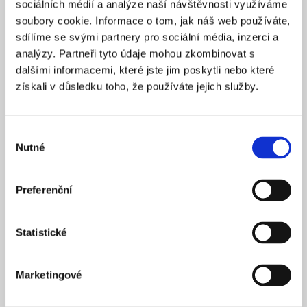
sociálních médií a analýze naší návštěvnosti využíváme
2025
ZALOŽENO
soubory cookie. Informace o tom, jak náš web používáte,
15 900 Kč
CENA OD *
sdílíme se svými partnery pro sociální média, inzerci a
analýzy. Partneři tyto údaje mohou zkombinovat s
REZERVOVAT
dalšími informacemi, které jste jim poskytli nebo které
získali v důsledku toho, že používáte jejich služby.
NÁZEV SPOLEČNOSTI
Next Generation Edge s.r.o.
Výběr
20 000 Kč
KAPITÁL
Nutné
souhlasu
Praha 1
SÍDLO
2025
ZALOŽENO
Preferenční
15 900 Kč
CENA OD *
Statistické
REZERVOVAT
Marketingové
NÁZEV SPOLEČNOSTI
Profi Zeronal s.r.o.