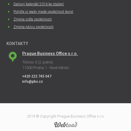
Daňový kalendář 2016 ke stažení
Pořiďte si ready made společnost levně
Změna sídla společnosti
Změna názvu společnosti
KONTAKTY
Prague Business Office s.r.o.
Těšnov 5 (2. patro)
11000 Praha 1 - Nové Město
+420 222 745 047
info@pbo.cz
2019 © Copyright Prague Business Office s.r.o.