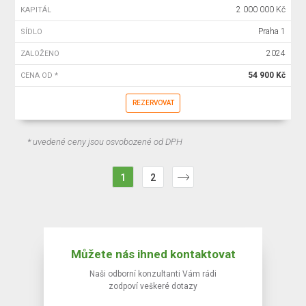
2 000 000 Kč
KAPITÁL
Praha 1
SÍDLO
2024
ZALOŽENO
54 900 Kč
CENA OD *
REZERVOVAT
* uvedené ceny jsou osvobozené od DPH
1
2
Můžete nás ihned kontaktovat
Naši odborní konzultanti Vám rádi
zodpoví veškeré dotazy