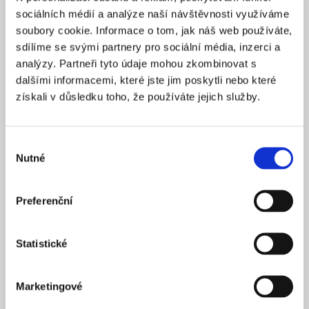
Praha 1
SÍDLO
sociálních médií a analýze naší návštěvnosti využíváme
2025
soubory cookie. Informace o tom, jak náš web používáte,
ZALOŽENO
sdílíme se svými partnery pro sociální média, inzerci a
15 900 Kč
CENA OD *
analýzy. Partneři tyto údaje mohou zkombinovat s
dalšími informacemi, které jste jim poskytli nebo které
REZERVOVAT
získali v důsledku toho, že používáte jejich služby.
NÁZEV SPOLEČNOSTI
Next Generation Edge s.r.o.
Výběr
Nutné
20 000 Kč
souhlasu
KAPITÁL
Praha 1
SÍDLO
Preferenční
2025
ZALOŽENO
15 900 Kč
CENA OD *
Statistické
REZERVOVAT
Marketingové
NÁZEV SPOLEČNOSTI