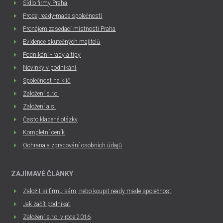
Sídlo firmy Praha
Prodej ready-made společností
Pronájem zasedací místnosti Praha
Evidence skutečných majitelů
Podnikání - rady a tipy
Novinky v podnikání
Společnost na klíč
Založení s.r.o.
Založení a.s.
Často kladené otázky
Kompletní ceník
Ochrana a zpracování osobních údajů
ZAJÍMAVÉ ČLÁNKY
Založit si firmu sám, nebo koupit ready made společnost
Jak začít podnikat
Založení s.r.o. v roce 2016