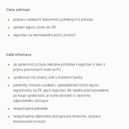
Cena zahrnuje:
přípravu veškerých dokumentů potřebných k převodu
zařízení zápisu změn do OR
registraci na neomezeného počtu živností
Další informace:
za společnost již byla odeslána přihláška k registraci k dani z
příjmu právnických osob na FÚ
společnost má zřízený účet u Komerční banky
předměty činnosti uvedené v zakladatelské listině nejsou
registrovány na ŽR, jejich registraci dle Vašeho přání provedeme
po koupi společnosti, je nutné obstarat si vlastního
odpovědného zástupce
nezajišťujeme jednatele
nezajišťujeme odpovědné zástupce pro řemeslné, vázané a
koncesované živnosti