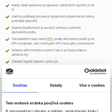
Ready made společnost je zapsaná v obchodním rejstříku a má
IČ.
Všechny podklady pro převod společnosti připravíme do hodiny,
podnikáte okamžitě.
Garance bezdlužnosti je součástí smlouvy o převodu
obchodního podílu.
Transparentní cena včetně
DPH
, prodej obchodních podílů je od
DPH osvobozen, není nutné platit DPH navíc jako u konkurence!
Veškerou administrativu a právní servis při koupi/přepisu
zařídíme my!
Základní kapitál splacen v plné výši.
Souhlas
Detaily
Více o cookies
NÁZEV SPOLEČNOSTI
CLARIO Systems s.r.o.
Tato webová stránka používá cookies
20 000 Kč
KAPITÁL
K personalizaci obsahu a reklam, poskytování funkcí