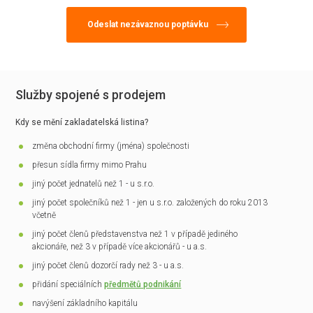
Služby spojené s prodejem
Kdy se mění zakladatelská listina?
změna obchodní firmy (jména) společnosti
přesun sídla firmy mimo Prahu
jiný počet jednatelů než 1 - u s.r.o.
jiný počet společníků než 1 - jen u s.r.o. založených do roku 2013
včetně
jiný počet členů představenstva než 1 v případě jediného
akcionáře, než 3 v případě více akcionářů - u a.s.
jiný počet členů dozorčí rady než 3 - u a.s.
přidání speciálních
předmětů podnikání
navýšení základního kapitálu