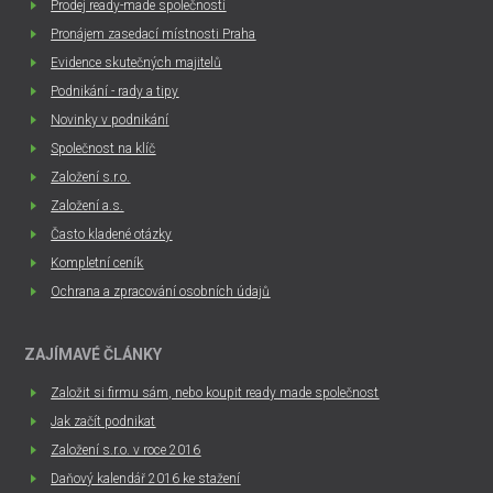
Prodej ready-made společností
Pronájem zasedací místnosti Praha
Evidence skutečných majitelů
Podnikání - rady a tipy
Novinky v podnikání
Společnost na klíč
Založení s.r.o.
Založení a.s.
Často kladené otázky
Kompletní ceník
Ochrana a zpracování osobních údajů
ZAJÍMAVÉ ČLÁNKY
Založit si firmu sám, nebo koupit ready made společnost
Jak začít podnikat
Založení s.r.o. v roce 2016
Daňový kalendář 2016 ke stažení