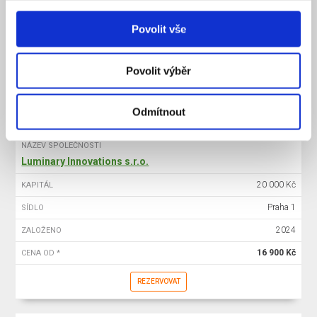
20 000 Kč
KAPITÁL
Povolit vše
Praha 1
SÍDLO
2025
ZALOŽENO
Povolit výběr
15 900 Kč
CENA OD *
REZERVOVAT
Odmítnout
NÁZEV SPOLEČNOSTI
Luminary Innovations s.r.o.
20 000 Kč
KAPITÁL
Praha 1
SÍDLO
2024
ZALOŽENO
16 900 Kč
CENA OD *
REZERVOVAT