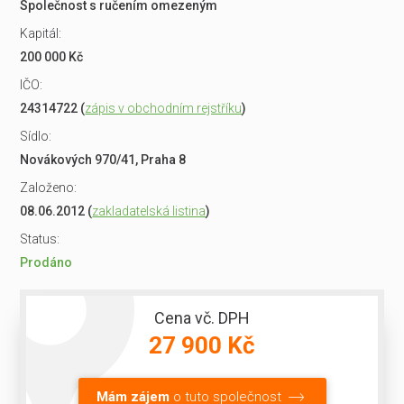
Společnost s ručením omezeným
Kapitál:
200 000 Kč
IČO:
24314722 (
zápis v obchodním rejstříku
)
Sídlo:
Novákových 970/41, Praha 8
Založeno:
08.06.2012 (
zakladatelská listina
)
Status:
Prodáno
Cena vč. DPH
27 900 Kč
Mám zájem
o tuto společnost