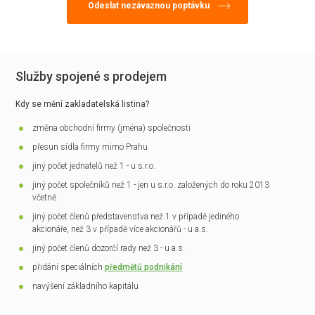
Služby spojené s prodejem
Kdy se mění zakladatelská listina?
změna obchodní firmy (jména) společnosti
přesun sídla firmy mimo Prahu
jiný počet jednatelů než 1 - u s.r.o.
jiný počet společníků než 1 - jen u s.r.o. založených do roku 2013
včetně
jiný počet členů představenstva než 1 v případě jediného
akcionáře, než 3 v případě více akcionářů - u a.s.
jiný počet členů dozorčí rady než 3 - u a.s.
přidání speciálních
předmětů podnikání
navýšení základního kapitálu