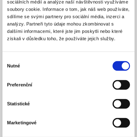
sociálních médií a analýze naší návštěvnosti využíváme
2025
ZALOŽENO
soubory cookie. Informace o tom, jak náš web používáte,
15 900 Kč
CENA OD *
sdílíme se svými partnery pro sociální média, inzerci a
analýzy. Partneři tyto údaje mohou zkombinovat s
REZERVOVAT
dalšími informacemi, které jste jim poskytli nebo které
získali v důsledku toho, že používáte jejich služby.
NÁZEV SPOLEČNOSTI
Next Generation Edge s.r.o.
Výběr
20 000 Kč
KAPITÁL
Nutné
souhlasu
Praha 1
SÍDLO
2025
ZALOŽENO
Preferenční
15 900 Kč
CENA OD *
Statistické
REZERVOVAT
Marketingové
NÁZEV SPOLEČNOSTI
Profi Zeronal s.r.o.