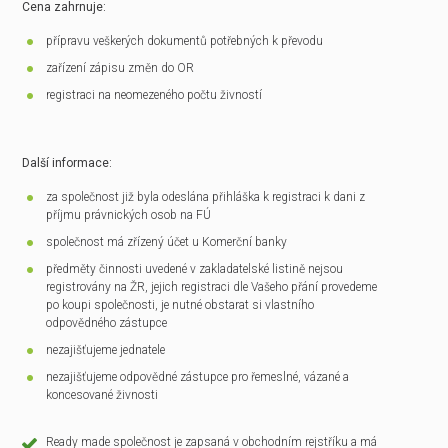
Cena zahrnuje:
přípravu veškerých dokumentů potřebných k převodu
zařízení zápisu změn do OR
registraci na neomezeného počtu živností
Další informace:
za společnost již byla odeslána přihláška k registraci k dani z
příjmu právnických osob na FÚ
společnost má zřízený účet u Komerční banky
předměty činnosti uvedené v zakladatelské listině nejsou
registrovány na ŽR, jejich registraci dle Vašeho přání provedeme
po koupi společnosti, je nutné obstarat si vlastního
odpovědného zástupce
nezajišťujeme jednatele
nezajišťujeme odpovědné zástupce pro řemeslné, vázané a
koncesované živnosti
Ready made společnost je zapsaná v obchodním rejstříku a má