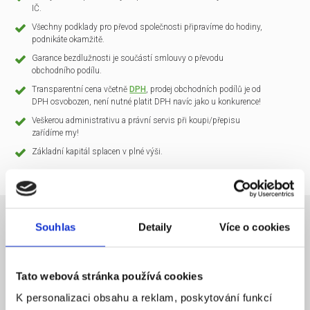
IČ.
Všechny podklady pro převod společnosti připravíme do hodiny,
podnikáte okamžitě.
Garance bezdlužnosti je součástí smlouvy o převodu
obchodního podílu.
Transparentní cena včetně
DPH
, prodej obchodních podílů je od
DPH osvobozen, není nutné platit DPH navíc jako u konkurence!
Veškerou administrativu a právní servis při koupi/přepisu
zařídíme my!
Základní kapitál splacen v plné výši.
Souhlas
Detaily
Více o cookies
NÁZEV SPOLEČNOSTI
CLARIO Systems s.r.o.
Tato webová stránka používá cookies
20 000 Kč
KAPITÁL
K personalizaci obsahu a reklam, poskytování funkcí
Praha 1
SÍDLO