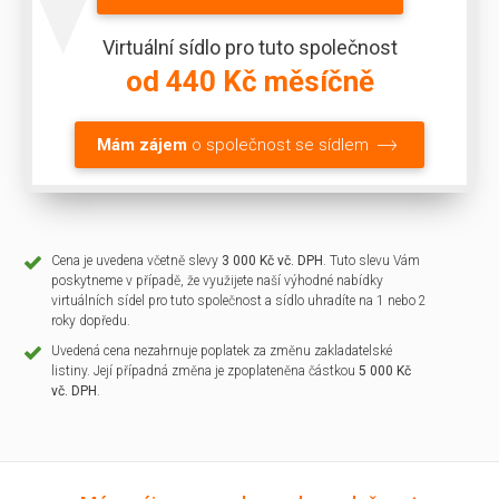
Virtuální sídlo pro tuto společnost
od 440 Kč měsíčně
Mám zájem
o společnost se sídlem
Cena je uvedena včetně slevy
3 000 Kč vč. DPH
. Tuto slevu Vám
poskytneme v případě, že využijete naší výhodné nabídky
virtuálních sídel pro tuto společnost a sídlo uhradíte na 1 nebo 2
roky dopředu.
Uvedená cena nezahrnuje poplatek za změnu zakladatelské
listiny. Její případná změna je zpoplateněna částkou
5 000 Kč
vč. DPH
.