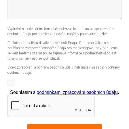
Vyplněním a odesláním formuláře potvrzujete souhlas se zpracováním
osobních údajů pro potřeby zpracování nabídky poptávané služby.
Zaškrtnutím políčka dáváte společnosti Prague Business Office s.r.o.
souhlas se zpracování osobních údajů pro marketingové účely. Slibujeme,
že vám budeme zasílat pouze zajímavé informace z podnikatelské oblasti
týkající se námi nabízených služeb.
Více o zpracování a ochraně osobních údajů naleznete v
Zásadách ochrany
osobních údajů
.
Souhlasím s
podmínkami zpracování osobních údajů
.