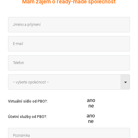
Mám zájem o ready-made společnost
-- vyberte společnost --
ano
Virtuální sídlo od PBO?
:
ne
ano
Účetní služby od PBO?
:
ne