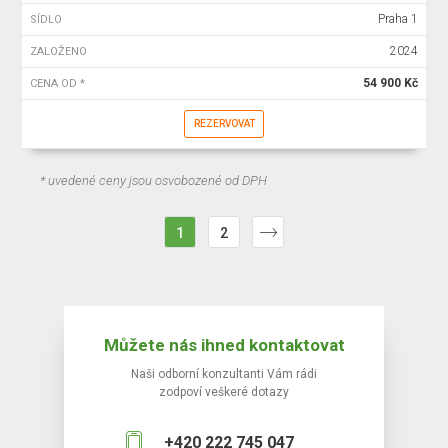
Praha 1
SÍDLO
2024
ZALOŽENO
54 900 Kč
CENA OD *
REZERVOVAT
* uvedené ceny jsou osvobozené od DPH
1
2
Můžete nás ihned kontaktovat
Naši odborní konzultanti Vám rádi
zodpoví veškeré dotazy
+420 222 745 047