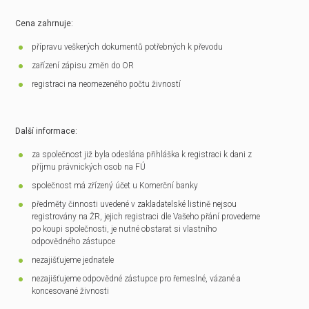
Cena zahrnuje:
přípravu veškerých dokumentů potřebných k převodu
zařízení zápisu změn do OR
registraci na neomezeného počtu živností
Další informace:
za společnost již byla odeslána přihláška k registraci k dani z
příjmu právnických osob na FÚ
společnost má zřízený účet u Komerční banky
předměty činnosti uvedené v zakladatelské listině nejsou
registrovány na ŽR, jejich registraci dle Vašeho přání provedeme
po koupi společnosti, je nutné obstarat si vlastního
odpovědného zástupce
nezajišťujeme jednatele
nezajišťujeme odpovědné zástupce pro řemeslné, vázané a
koncesované živnosti