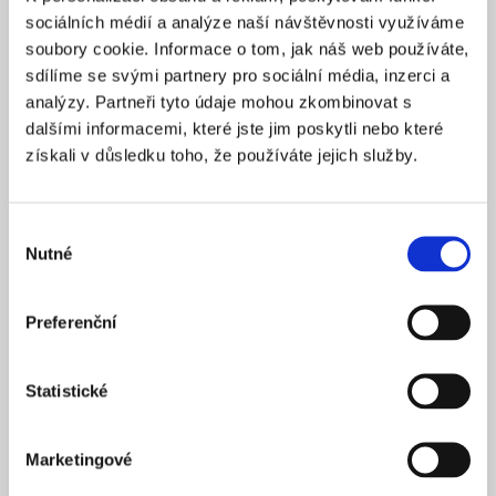
Praha 1
SÍDLO
sociálních médií a analýze naší návštěvnosti využíváme
2025
soubory cookie. Informace o tom, jak náš web používáte,
ZALOŽENO
sdílíme se svými partnery pro sociální média, inzerci a
15 900 Kč
CENA OD *
analýzy. Partneři tyto údaje mohou zkombinovat s
dalšími informacemi, které jste jim poskytli nebo které
REZERVOVAT
získali v důsledku toho, že používáte jejich služby.
NÁZEV SPOLEČNOSTI
Next Generation Edge s.r.o.
Výběr
Nutné
20 000 Kč
souhlasu
KAPITÁL
Praha 1
SÍDLO
Preferenční
2025
ZALOŽENO
15 900 Kč
CENA OD *
Statistické
REZERVOVAT
Marketingové
NÁZEV SPOLEČNOSTI