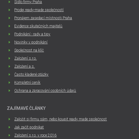
Sídlo firmy Praha
Prodej ready-made společností
Pronájem zasedací místnosti Praha
Evidence skutečných majitelů
Podnikání - rady a tipy
Novinky v podnikání
Společnost na klíč
Založení s.r.o.
Založení a.s.
Často kladené otázky
Kompletní ceník
Ochrana a zpracování osobních údajů
ZAJÍMAVÉ ČLÁNKY
Založit si firmu sám, nebo koupit ready made společnost
Jak začít podnikat
Založení s.r.o. v roce 2016