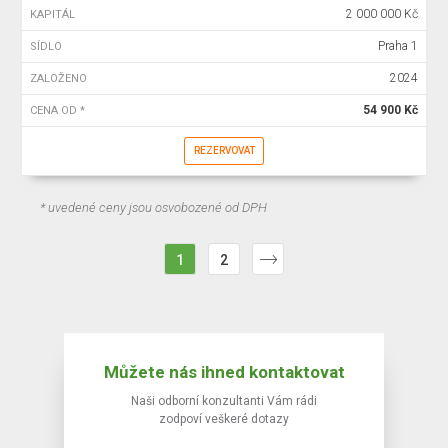
2 000 000 Kč
KAPITÁL
Praha 1
SÍDLO
2024
ZALOŽENO
54 900 Kč
CENA OD *
REZERVOVAT
* uvedené ceny jsou osvobozené od DPH
1
2
Můžete nás ihned kontaktovat
Naši odborní konzultanti Vám rádi
zodpoví veškeré dotazy