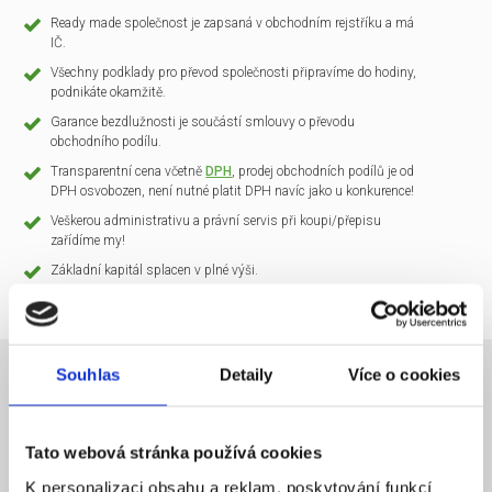
Ready made společnost je zapsaná v obchodním rejstříku a má
IČ.
Všechny podklady pro převod společnosti připravíme do hodiny,
podnikáte okamžitě.
Garance bezdlužnosti je součástí smlouvy o převodu
obchodního podílu.
Transparentní cena včetně
DPH
, prodej obchodních podílů je od
DPH osvobozen, není nutné platit DPH navíc jako u konkurence!
Veškerou administrativu a právní servis při koupi/přepisu
zařídíme my!
Základní kapitál splacen v plné výši.
Souhlas
Detaily
Více o cookies
NÁZEV SPOLEČNOSTI
CLARIO Systems s.r.o.
Tato webová stránka používá cookies
20 000 Kč
KAPITÁL
K personalizaci obsahu a reklam, poskytování funkcí