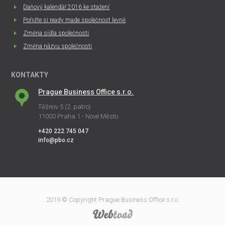
Daňový kalendář 2016 ke stažení
Pořiďte si ready made společnost levně
Změna sídla společnosti
Změna názvu společnosti
KONTAKTY
Prague Business Office s.r.o.
Těšnov 5 (2. patro)
11000 Praha 1 - Nové Město
+420 222 745 047
info@pbo.cz
2019 © Copyright Prague Business Office s.r.o.