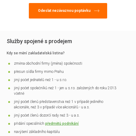
Služby spojené s prodejem
Kdy se mění zakladatelská listina?
změna obchodní firmy (jména) společnosti
přesun sídla firmy mimo Prahu
jiný počet jednatelů než 1 - u s.r.o.
jiný počet společníků než 1 - jen u s.r.o. založených do roku 2013
včetně
jiný počet členů představenstva než 1 v případě jediného
akcionáře, než 3 v případě více akcionářů - u a.s.
jiný počet členů dozorčí rady než 3 - u a.s.
přidání speciálních
předmětů podnikání
navýšení základního kapitálu