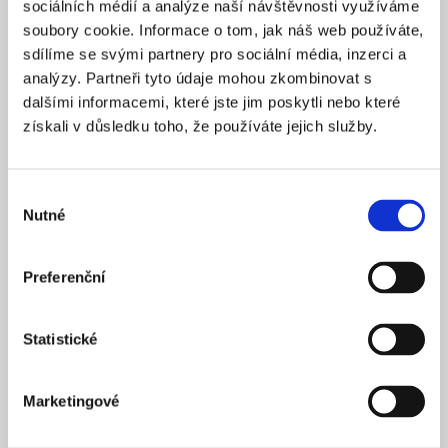
sociálních médií a analýze naší návštěvnosti využíváme
2025
ZALOŽENO
soubory cookie. Informace o tom, jak náš web používáte,
15 900 Kč
CENA OD *
sdílíme se svými partnery pro sociální média, inzerci a
analýzy. Partneři tyto údaje mohou zkombinovat s
REZERVOVAT
dalšími informacemi, které jste jim poskytli nebo které
získali v důsledku toho, že používáte jejich služby.
NÁZEV SPOLEČNOSTI
Next Generation Edge s.r.o.
Výběr
20 000 Kč
KAPITÁL
Nutné
souhlasu
Praha 1
SÍDLO
2025
ZALOŽENO
Preferenční
15 900 Kč
CENA OD *
Statistické
REZERVOVAT
Marketingové
NÁZEV SPOLEČNOSTI
Profi Zeronal s.r.o.