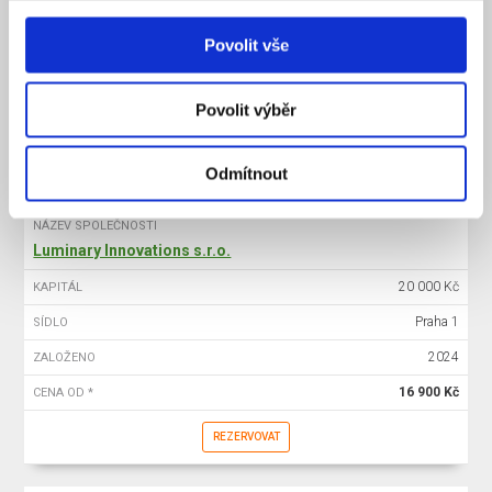
20 000 Kč
KAPITÁL
Povolit vše
Praha 1
SÍDLO
2025
ZALOŽENO
Povolit výběr
15 900 Kč
CENA OD *
REZERVOVAT
Odmítnout
NÁZEV SPOLEČNOSTI
Luminary Innovations s.r.o.
20 000 Kč
KAPITÁL
Praha 1
SÍDLO
2024
ZALOŽENO
16 900 Kč
CENA OD *
REZERVOVAT