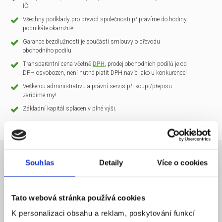
IČ.
Všechny podklady pro převod společnosti připravíme do hodiny,
podnikáte okamžitě.
Garance bezdlužnosti je součástí smlouvy o převodu
obchodního podílu.
Transparentní cena včetně
DPH
, prodej obchodních podílů je od
DPH osvobozen, není nutné platit DPH navíc jako u konkurence!
Veškerou administrativu a právní servis při koupi/přepisu
zařídíme my!
Základní kapitál splacen v plné výši.
Souhlas
Detaily
Více o cookies
NÁZEV SPOLEČNOSTI
CLARIO Systems s.r.o.
Tato webová stránka používá cookies
20 000 Kč
KAPITÁL
K personalizaci obsahu a reklam, poskytování funkcí
Praha 1
SÍDLO