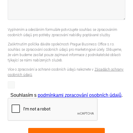
Vyplněním a odesláním formuláře potvrzujete souhlas se zpracováním
osobních údajů pro potřeby zpracování nabídky poptávané služby.
Zaškrtnutím políčka dáváte společnosti Prague Business Office s.r.o.
souhlas se zpracování osobních údajů pro marketingové účely. Slibujeme,
že vám budeme zasílat pouze zajímavé informace z podnikatelské oblasti
týkající se námi nabízených služeb.
Více o zpracování a ochraně osobních údajů naleznete v
Zásadách ochrany
osobních údajů
.
Souhlasím s
podmínkami zpracování osobních údajů
.