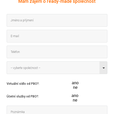
Mám zájem o ready-made společnost
-- vyberte společnost --
ano
Virtuální sídlo od PBO?
:
ne
ano
Účetní služby od PBO?
:
ne