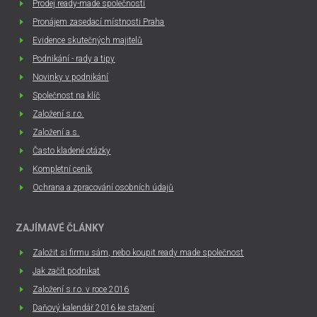
Prodej ready-made společností
Pronájem zasedací místnosti Praha
Evidence skutečných majitelů
Podnikání - rady a tipy
Novinky v podnikání
Společnost na klíč
Založení s.r.o.
Založení a.s.
Často kladené otázky
Kompletní ceník
Ochrana a zpracování osobních údajů
ZAJÍMAVÉ ČLÁNKY
Založit si firmu sám, nebo koupit ready made společnost
Jak začít podnikat
Založení s.r.o. v roce 2016
Daňový kalendář 2016 ke stažení