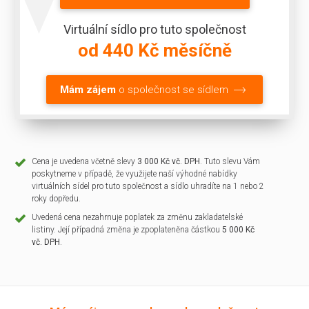
Virtuální sídlo pro tuto společnost
od 440 Kč měsíčně
Mám zájem
o společnost se sídlem
Cena je uvedena včetně slevy
3 000 Kč vč. DPH
. Tuto slevu Vám
poskytneme v případě, že využijete naší výhodné nabídky
virtuálních sídel pro tuto společnost a sídlo uhradíte na 1 nebo 2
roky dopředu.
Uvedená cena nezahrnuje poplatek za změnu zakladatelské
listiny. Její případná změna je zpoplateněna částkou
5 000 Kč
vč. DPH
.