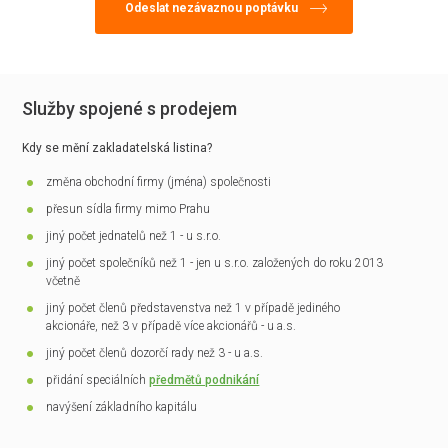
Služby spojené s prodejem
Kdy se mění zakladatelská listina?
změna obchodní firmy (jména) společnosti
přesun sídla firmy mimo Prahu
jiný počet jednatelů než 1 - u s.r.o.
jiný počet společníků než 1 - jen u s.r.o. založených do roku 2013
včetně
jiný počet členů představenstva než 1 v případě jediného
akcionáře, než 3 v případě více akcionářů - u a.s.
jiný počet členů dozorčí rady než 3 - u a.s.
přidání speciálních
předmětů podnikání
navýšení základního kapitálu