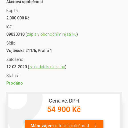
Akciová společnost
Kapitál:
2 000 000 Kč
IČO:
09030310 (
zápis v obchodním rejstříku
)
Sídlo:
Vojtěšská 211/6, Praha 1
Založeno:
12.03.2020 (
zakladatelská listina
)
Status:
Prodáno
Cena vč. DPH
54 900 Kč
Mám zájem
o tuto společnost