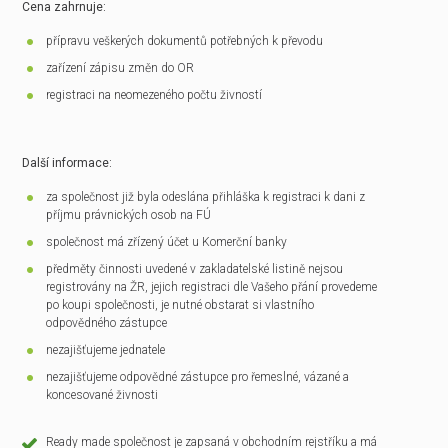
Cena zahrnuje:
přípravu veškerých dokumentů potřebných k převodu
zařízení zápisu změn do OR
registraci na neomezeného počtu živností
Další informace:
za společnost již byla odeslána přihláška k registraci k dani z
příjmu právnických osob na FÚ
společnost má zřízený účet u Komerční banky
předměty činnosti uvedené v zakladatelské listině nejsou
registrovány na ŽR, jejich registraci dle Vašeho přání provedeme
po koupi společnosti, je nutné obstarat si vlastního
odpovědného zástupce
nezajišťujeme jednatele
nezajišťujeme odpovědné zástupce pro řemeslné, vázané a
koncesované živnosti
Ready made společnost je zapsaná v obchodním rejstříku a má