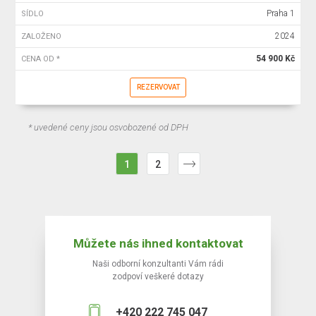
Praha 1
SÍDLO
2024
ZALOŽENO
54 900 Kč
CENA OD *
REZERVOVAT
* uvedené ceny jsou osvobozené od DPH
1
2
Můžete nás ihned kontaktovat
Naši odborní konzultanti Vám rádi
zodpoví veškeré dotazy
+420 222 745 047