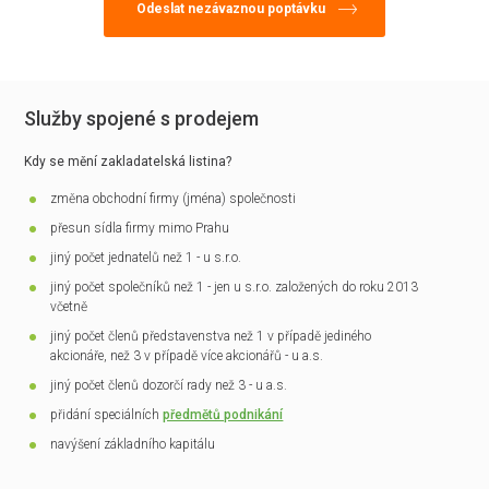
Služby spojené s prodejem
Kdy se mění zakladatelská listina?
změna obchodní firmy (jména) společnosti
přesun sídla firmy mimo Prahu
jiný počet jednatelů než 1 - u s.r.o.
jiný počet společníků než 1 - jen u s.r.o. založených do roku 2013
včetně
jiný počet členů představenstva než 1 v případě jediného
akcionáře, než 3 v případě více akcionářů - u a.s.
jiný počet členů dozorčí rady než 3 - u a.s.
přidání speciálních
předmětů podnikání
navýšení základního kapitálu