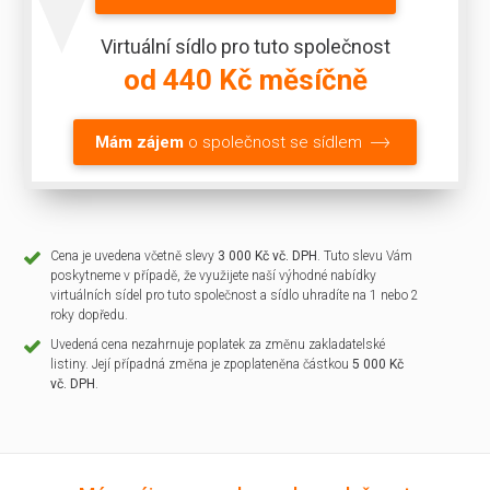
Virtuální sídlo pro tuto společnost
od 440 Kč měsíčně
Mám zájem
o společnost se sídlem
Cena je uvedena včetně slevy
3 000 Kč vč. DPH
. Tuto slevu Vám
poskytneme v případě, že využijete naší výhodné nabídky
virtuálních sídel pro tuto společnost a sídlo uhradíte na 1 nebo 2
roky dopředu.
Uvedená cena nezahrnuje poplatek za změnu zakladatelské
listiny. Její případná změna je zpoplateněna částkou
5 000 Kč
vč. DPH
.