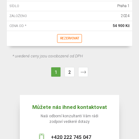
Praha 1
SÍDLO
2024
ZALOŽENO
54 900 Kč
CENA OD *
REZERVOVAT
* uvedené ceny jsou osvobozené od DPH
1
2
Můžete nás ihned kontaktovat
Naši odborní konzultanti Vám rádi
zodpoví veškeré dotazy
+420 222 745 047