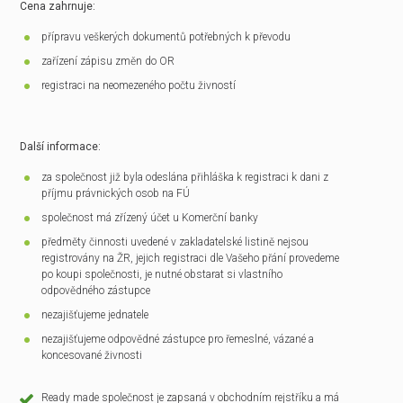
Cena zahrnuje:
přípravu veškerých dokumentů potřebných k převodu
zařízení zápisu změn do OR
registraci na neomezeného počtu živností
Další informace:
za společnost již byla odeslána přihláška k registraci k dani z
příjmu právnických osob na FÚ
společnost má zřízený účet u Komerční banky
předměty činnosti uvedené v zakladatelské listině nejsou
registrovány na ŽR, jejich registraci dle Vašeho přání provedeme
po koupi společnosti, je nutné obstarat si vlastního
odpovědného zástupce
nezajišťujeme jednatele
nezajišťujeme odpovědné zástupce pro řemeslné, vázané a
koncesované živnosti
Ready made společnost je zapsaná v obchodním rejstříku a má