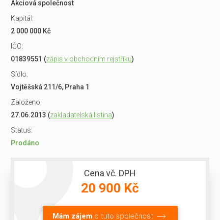
Akciová společnost
Kapitál:
2 000 000 Kč
IČO:
01839551 (
zápis v obchodním rejstříku
)
Sídlo:
Vojtěšská 211/6, Praha 1
Založeno:
27.06.2013 (
zakladatelská listina
)
Status:
Prodáno
Cena vč. DPH
20 900 Kč
Mám zájem
o tuto společnost