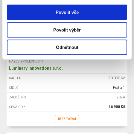
20 000 Kč
KAPITÁL
Povolit vše
Praha 1
SÍDLO
2025
ZALOŽENO
Povolit výběr
15 900 Kč
CENA OD *
REZERVOVAT
Odmítnout
NÁZEV SPOLEČNOSTI
Luminary Innovations s.r.o.
20 000 Kč
KAPITÁL
Praha 1
SÍDLO
2024
ZALOŽENO
16 900 Kč
CENA OD *
REZERVOVAT