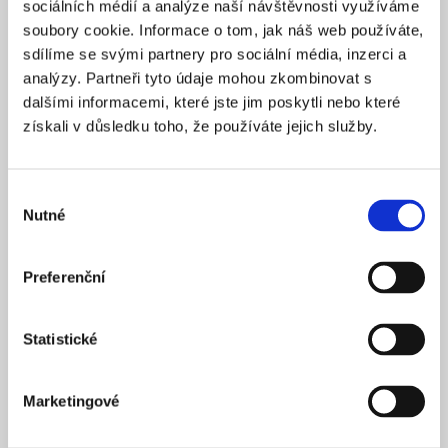
sociálních médií a analýze naší návštěvnosti využíváme
2025
ZALOŽENO
soubory cookie. Informace o tom, jak náš web používáte,
15 900 Kč
CENA OD *
sdílíme se svými partnery pro sociální média, inzerci a
analýzy. Partneři tyto údaje mohou zkombinovat s
REZERVOVAT
dalšími informacemi, které jste jim poskytli nebo které
získali v důsledku toho, že používáte jejich služby.
NÁZEV SPOLEČNOSTI
Next Generation Edge s.r.o.
Výběr
20 000 Kč
KAPITÁL
Nutné
souhlasu
Praha 1
SÍDLO
2025
ZALOŽENO
Preferenční
15 900 Kč
CENA OD *
Statistické
REZERVOVAT
Marketingové
NÁZEV SPOLEČNOSTI
Profi Zeronal s.r.o.