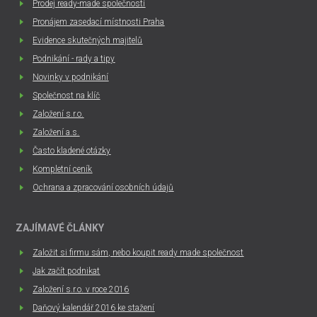
Prodej ready-made společností
Pronájem zasedací místnosti Praha
Evidence skutečných majitelů
Podnikání - rady a tipy
Novinky v podnikání
Společnost na klíč
Založení s.r.o.
Založení a.s.
Často kladené otázky
Kompletní ceník
Ochrana a zpracování osobních údajů
ZAJÍMAVÉ ČLÁNKY
Založit si firmu sám, nebo koupit ready made společnost
Jak začít podnikat
Založení s.r.o. v roce 2016
Daňový kalendář 2016 ke stažení