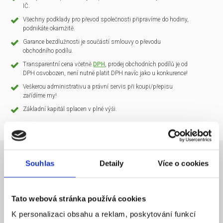
IČ.
Všechny podklady pro převod společnosti připravíme do hodiny,
podnikáte okamžitě.
Garance bezdlužnosti je součástí smlouvy o převodu
obchodního podílu.
Transparentní cena včetně
DPH
, prodej obchodních podílů je od
DPH osvobozen, není nutné platit DPH navíc jako u konkurence!
Veškerou administrativu a právní servis při koupi/přepisu
zařídíme my!
Základní kapitál splacen v plné výši.
Souhlas
Detaily
Více o cookies
NÁZEV SPOLEČNOSTI
CLARIO Systems s.r.o.
Tato webová stránka používá cookies
20 000 Kč
KAPITÁL
K personalizaci obsahu a reklam, poskytování funkcí
Praha 1
SÍDLO