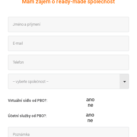
Mám zájem o ready-made společnost
-- vyberte společnost --
ano
Virtuální sídlo od PBO?
:
ne
ano
Účetní služby od PBO?
:
ne