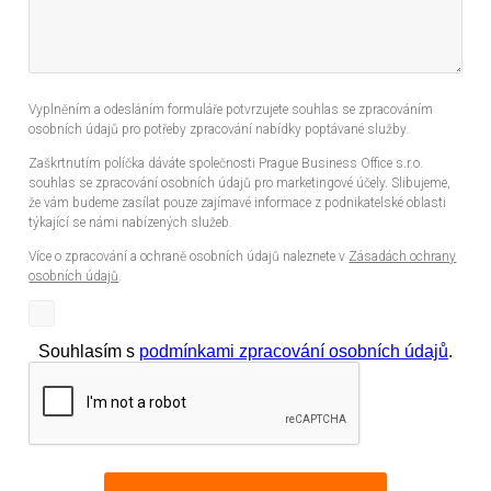
Vyplněním a odesláním formuláře potvrzujete souhlas se zpracováním
osobních údajů pro potřeby zpracování nabídky poptávané služby.
Zaškrtnutím políčka dáváte společnosti Prague Business Office s.r.o.
souhlas se zpracování osobních údajů pro marketingové účely. Slibujeme,
že vám budeme zasílat pouze zajímavé informace z podnikatelské oblasti
týkající se námi nabízených služeb.
Více o zpracování a ochraně osobních údajů naleznete v
Zásadách ochrany
osobních údajů
.
Souhlasím s
podmínkami zpracování osobních údajů
.