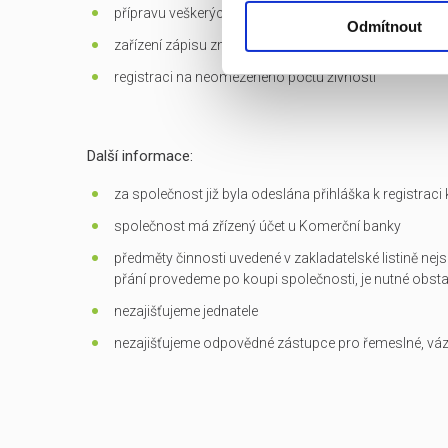
přípravu veškerých dokumentů potřebných k převodu
Odmítnout
zařízení zápisu změn do OR
registraci na neomezeného počtu živností
Další informace:
za společnost již byla odeslána přihláška k registrac
společnost má zřízený účet u Komerční banky
předměty činnosti uvedené v zakladatelské listině nejs
přání provedeme po koupi společnosti, je nutné obst
nezajišťujeme jednatele
nezajišťujeme odpovědné zástupce pro řemeslné, vá