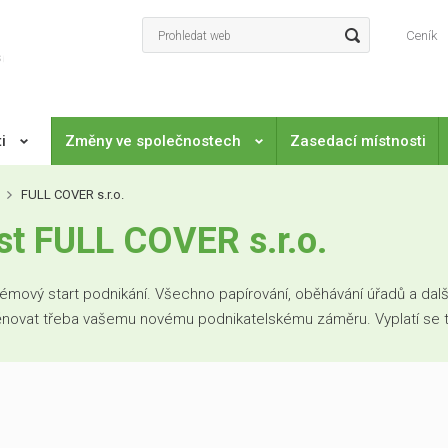
Ceník
ti
Změny ve společnostech
Zasedací místnosti
FULL COVER s.r.o.
t FULL COVER s.r.o.
mový start podnikání. Všechno papírování, oběhávání úřadů a další
věnovat třeba vašemu novému podnikatelskému záměru. Vyplatí se to. 