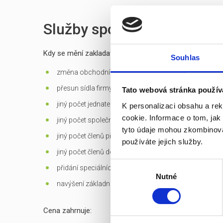
Služby spojené s prodejem
Kdy se mění zakladatelská listina?
Souhlas
změna obchodní firmy (jména) společnosti
přesun sídla firmy mimo Prahu
Tato webová stránka použív
jiný počet jednatelů než 1 - u s.r.o.
K personalizaci obsahu a re
cookie. Informace o tom, jak
jiný počet společníků než 1 - jen u s.r.o. založených d
tyto údaje mohou zkombinovat
jiný počet členů představenstva než 1 v případě jediné
používáte jejich služby.
jiný počet členů dozorčí rady než 3 - u a.s.
Výběr
přidání speciálních
předmětů podnikání
Nutné
souhlasu
navýšení základního kapitálu
Cena zahrnuje: