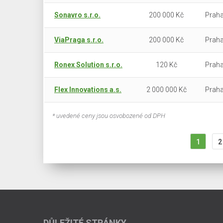
Sonavro s.r.o.
200 000 Kč
Praha
ViaPraga s.r.o.
200 000 Kč
Praha
Ronex Solution s.r.o.
120 Kč
Praha
Flex Innovations a.s.
2 000 000 Kč
Praha
* uvedené ceny jsou osvobozené od DPH
1
2
DŮLEŽITÉ STRÁNKY