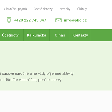
Slovníček pojmů
Časté dotazy
Novinky
Články
+420 222 745 047
info@pbo.cz
Účetnictví
Kalkulačka
O nás
Kontakty
 časově náročné a ne vždy příjemné aktivity
Ušetříte vlastní čas, peníze i nervy!