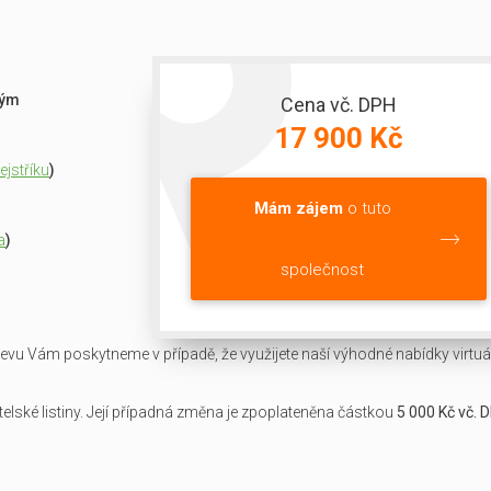
ným
Cena vč. DPH
17 900 Kč
jstříku
)
Mám zájem
o tuto
a
)
společnost
slevu Vám poskytneme v případě, že využijete naší výhodné nabídky virtuál
lské listiny. Její případná změna je zpoplateněna částkou
5 000 Kč vč. 