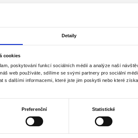
Detaily
á cookies
klam, poskytování funkcí sociálních médií a analýze naší návšt
 náš web používáte, sdílíme se svými partnery pro sociální média
o roku 2013 včetně
 s dalšími informacemi, které jste jim poskytli nebo které získa
ho akcionáře, než 3 v případě více akcionářů - u a.s.
Preferenční
Statistické