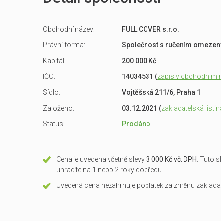
Obchodní název:
FULL COVER s.r.o.
Právní forma:
Společnost s ručením omeze
Kapitál:
200 000 Kč
IČO:
14034531 (
zápis v obchodním re
Sídlo:
Vojtěšská 211/6, Praha 1
Založeno:
03.12.2021 (
zakladatelská listin
Status:
Prodáno
Cena je uvedena včetně slevy
3 000 Kč vč. DPH
. Tuto 
uhradíte na 1 nebo 2 roky dopředu.
Uvedená cena nezahrnuje poplatek za změnu zakladate