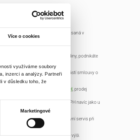
Ready made společnost je zapsaná v
Více o cookies
obchodním rejstříku a má IČ.
Všechny podklady pro převod
společnosti připravíme do hodiny, podnikáte
okamžitě.
ěvnosti využíváme soubory
Garance bezdlužnosti je součástí smlouvy o
, inzerci a analýzy. Partneři
převodu obchodního podílu.
li v důsledku toho, že
Transparentní cena včetně
DPH
, prodej
obchodních podílů je od DPH
osvobozen, není nutné platit DPH navíc jako u
konkurence!
Marketingové
Veškerou administrativu a právní servis při
koupi/přepisu zařídíme my!
Základní kapitál splacen v plné výši.