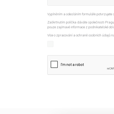
Vyplněním a odesláním formuláře potvrzujete
Zaškrtnutím políčka dáváte společnosti Prague
pouze zajímavé informace z podnikatelské obla
Více o zpracování a ochraně osobních údajů n