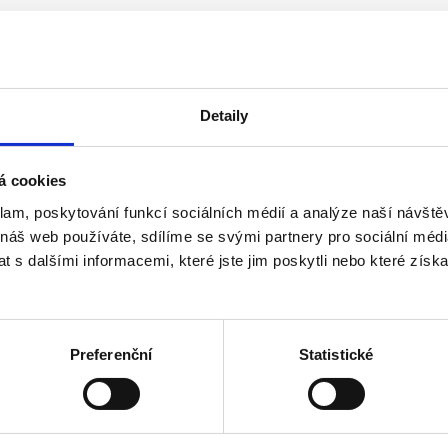
Detaily
á cookies
klam, poskytování funkcí sociálních médií a analýze naší návšt
 náš web používáte, sdílíme se svými partnery pro sociální média
o roku 2013 včetně
 s dalšími informacemi, které jste jim poskytli nebo které získa
ho akcionáře, než 3 v případě více akcionářů - u a.s.
Preferenční
Statistické