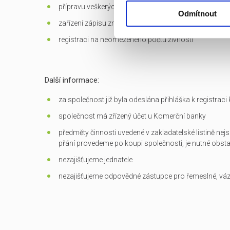
přípravu veškerých dokumentů potřebných k převodu
Odmítnout
zařízení zápisu změn do OR
registraci na neomezeného počtu živností
Další informace:
za společnost již byla odeslána přihláška k registrac
společnost má zřízený účet u Komerční banky
předměty činnosti uvedené v zakladatelské listině nejs
přání provedeme po koupi společnosti, je nutné obst
nezajišťujeme jednatele
nezajišťujeme odpovědné zástupce pro řemeslné, vá