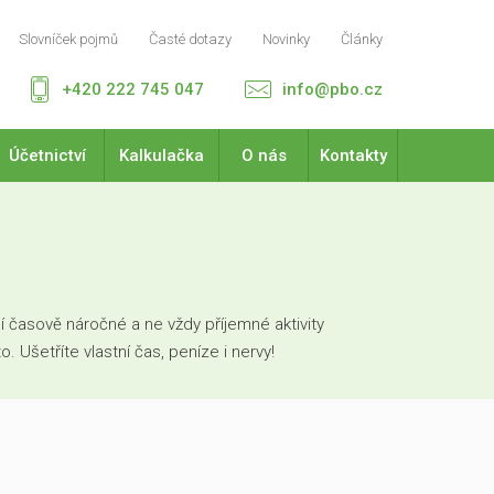
Slovníček pojmů
Časté dotazy
Novinky
Články
+420 222 745 047
info@pbo.cz
Účetnictví
Kalkulačka
O nás
Kontakty
 časově náročné a ne vždy příjemné aktivity
Ušetříte vlastní čas, peníze i nervy!