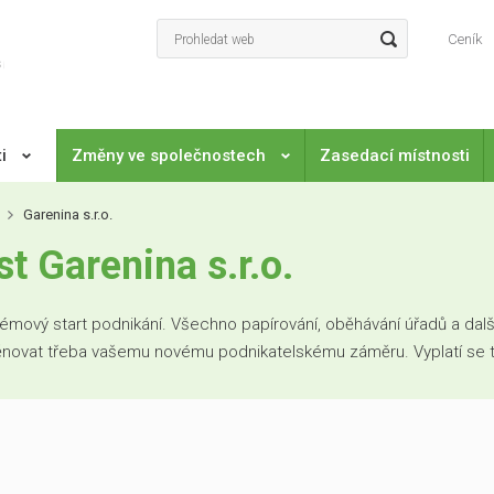
Ceník
ti
Změny ve společnostech
Zasedací místnosti
Garenina s.r.o.
 Garenina s.r.o.
mový start podnikání. Všechno papírování, oběhávání úřadů a další
věnovat třeba vašemu novému podnikatelskému záměru. Vyplatí se to. 