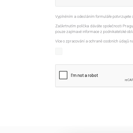
Vyplněním a odesláním formuláře potvrzujete
Zaškrtnutím políčka dáváte společnosti Prague
pouze zajímavé informace z podnikatelské obla
Více o zpracování a ochraně osobních údajů n