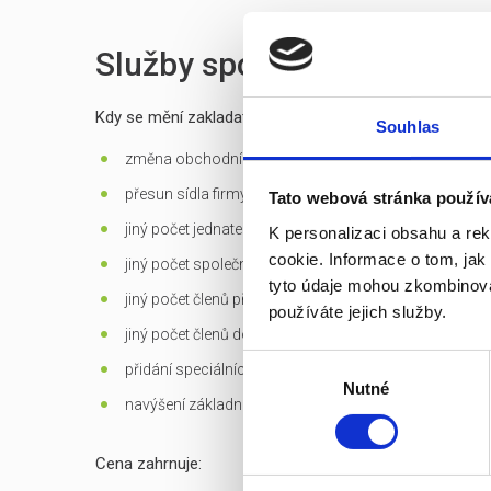
Služby spojené s prodejem
Kdy se mění zakladatelská listina?
Souhlas
změna obchodní firmy (jména) společnosti
přesun sídla firmy mimo Prahu
Tato webová stránka použív
jiný počet jednatelů než 1 - u s.r.o.
K personalizaci obsahu a re
cookie. Informace o tom, jak
jiný počet společníků než 1 - jen u s.r.o. založených d
tyto údaje mohou zkombinovat
jiný počet členů představenstva než 1 v případě jediné
používáte jejich služby.
jiný počet členů dozorčí rady než 3 - u a.s.
Výběr
přidání speciálních
předmětů podnikání
Nutné
souhlasu
navýšení základního kapitálu
Cena zahrnuje: