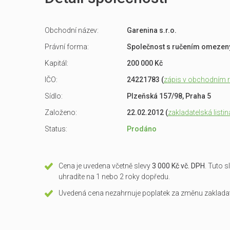
Obchodní název:
Garenina s.r.o.
Právní forma:
Společnost s ručením omeze
Kapitál:
200 000 Kč
IČO:
24221783 (
zápis v obchodním re
Sídlo:
Plzeňská 157/98, Praha 5
Založeno:
22.02.2012 (
zakladatelská listin
Status:
Prodáno
Cena je uvedena včetně slevy
3 000 Kč vč. DPH
. Tuto 
uhradíte na 1 nebo 2 roky dopředu.
Uvedená cena nezahrnuje poplatek za změnu zakladate