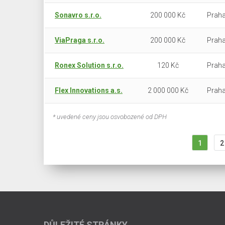
Sonavro s.r.o.
200 000 Kč
Praha
ViaPraga s.r.o.
200 000 Kč
Praha
Ronex Solution s.r.o.
120 Kč
Praha
Flex Innovations a.s.
2 000 000 Kč
Praha
* uvedené ceny jsou osvobozené od DPH
1
2
DŮLEŽITÉ STRÁNKY