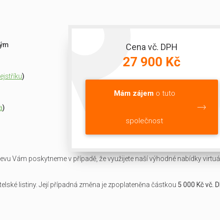
ným
Cena vč. DPH
27 900 Kč
jstříku
)
Mám zájem
o tuto
a
)
společnost
slevu Vám poskytneme v případě, že využijete naší výhodné nabídky virtuál
lské listiny. Její případná změna je zpoplateněna částkou
5 000 Kč vč. 