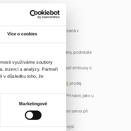
Ready made společnost je zapsaná v
Více o cookies
obchodním rejstříku a má IČ.
Všechny podklady pro převod
společnosti připravíme do hodiny, podnikáte
okamžitě.
ěvnosti využíváme soubory
Garance bezdlužnosti je součástí smlouvy o
, inzerci a analýzy. Partneři
převodu obchodního podílu.
li v důsledku toho, že
Transparentní cena včetně
DPH
, prodej
obchodních podílů je od DPH
osvobozen, není nutné platit DPH navíc jako u
konkurence!
Marketingové
Veškerou administrativu a právní servis při
koupi/přepisu zařídíme my!
Základní kapitál splacen v plné výši.