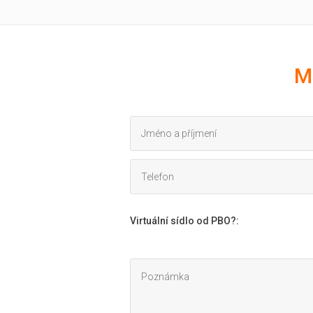
M
Virtuální sídlo od PBO?
: