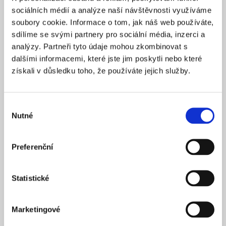
Praha 1
SÍDLO
sociálních médií a analýze naší návštěvnosti využíváme
2025
soubory cookie. Informace o tom, jak náš web používáte,
ZALOŽENO
sdílíme se svými partnery pro sociální média, inzerci a
15 900 Kč
CENA OD *
analýzy. Partneři tyto údaje mohou zkombinovat s
dalšími informacemi, které jste jim poskytli nebo které
REZERVOVAT
získali v důsledku toho, že používáte jejich služby.
NÁZEV SPOLEČNOSTI
Next Generation Edge s.r.o.
Výběr
Nutné
20 000 Kč
souhlasu
KAPITÁL
Praha 1
SÍDLO
Preferenční
2025
ZALOŽENO
15 900 Kč
CENA OD *
Statistické
REZERVOVAT
Marketingové
NÁZEV SPOLEČNOSTI