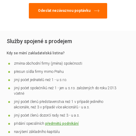
Služby spojené s prodejem
Kdy se mění zakladatelská listina?
změna obchodní firmy (jména) společnosti
přesun sídla firmy mimo Prahu
jiný počet jednatelů než 1 - u s.r.o.
jiný počet společníků než 1 - jen u s.r.o. založených do roku 2013
včetně
jiný počet členů představenstva než 1 v případě jediného
akcionáře, než 3 v případě více akcionářů - u a.s.
jiný počet členů dozorčí rady než 3 - u a.s.
přidání speciálních
předmětů podnikání
navýšení základního kapitálu