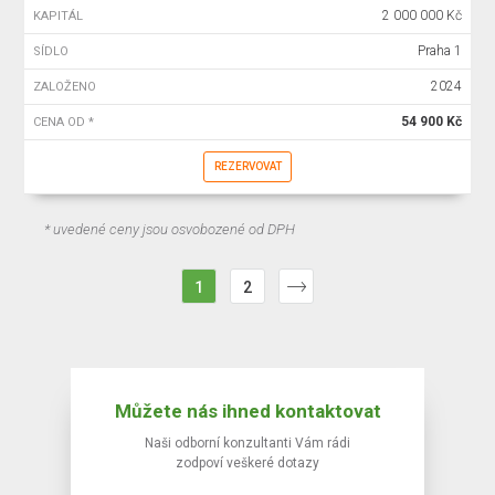
2 000 000 Kč
KAPITÁL
Praha 1
SÍDLO
2024
ZALOŽENO
54 900 Kč
CENA OD *
REZERVOVAT
* uvedené ceny jsou osvobozené od DPH
1
2
Můžete nás ihned kontaktovat
Naši odborní konzultanti Vám rádi
zodpoví veškeré dotazy