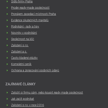
Sídlo firmy Praha
Prodej ready-made společností
Pronájem zasedací místnosti Praha
Evidence skutečných majitelů
Podnikání - rady a tipy
Novinky v podnikání
Společnost na klíč
Založení s.r.o.
Založení a.s.
Často kladené otázky
Kompletní ceník
Ochrana a zpracování osobních údajů
ZAJÍMAVÉ ČLÁNKY
Založit si firmu sám, nebo koupit ready made společnost
Jak začít podnikat
Založení s.r.o. v roce 2016