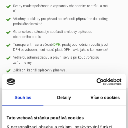
Ready made společnost je zapsaná v obchodním rejstříku a má
IČ.
Všechny podklady pro převod společnosti připravíme do hodiny,
podnikáte okamžitě.
Garance bezdlužnosti je součástí smlouvy o převodu
obchodního podílu.
Transparentní cena včetně
DPH
, prodej obchodních podílů je od
DPH osvobozen, není nutné platit DPH navíc jako u konkurence!
Veškerou administrativu a právní servis při koupi/přepisu
zařídíme my!
Základní kapitál splacen v plné výši.
Souhlas
Detaily
Více o cookies
NÁZEV SPOLEČNOSTI
CLARIO Systems s.r.o.
Tato webová stránka používá cookies
20 000 Kč
KAPITÁL
K personalizaci obsahu a reklam, poskytování funkcí