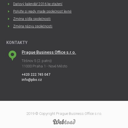
Daňový kalendář 2016 ke stažení
Pořiďte si ready made společnost levně
Změna sídla společnosti
Změna názvu společnosti
KONTAKTY
Prague Business Office s.r.o.
Těšnov 5 (2. patro)
11000 Praha 1 - Nové Město
+420 222 745 047
info@pbo.cz
2019 © Copyright Prague Business Office s.r.o.