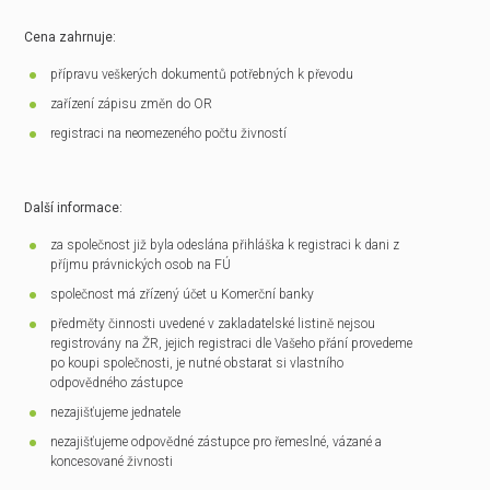
Cena zahrnuje:
přípravu veškerých dokumentů potřebných k převodu
zařízení zápisu změn do OR
registraci na neomezeného počtu živností
Další informace:
za společnost již byla odeslána přihláška k registraci k dani z
příjmu právnických osob na FÚ
společnost má zřízený účet u Komerční banky
předměty činnosti uvedené v zakladatelské listině nejsou
registrovány na ŽR, jejich registraci dle Vašeho přání provedeme
po koupi společnosti, je nutné obstarat si vlastního
odpovědného zástupce
nezajišťujeme jednatele
nezajišťujeme odpovědné zástupce pro řemeslné, vázané a
koncesované živnosti