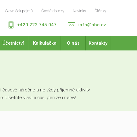
Slovníček pojmů
Časté dotazy
Novinky
Články
+420 222 745 047
info@pbo.cz
Účetnictví
Kalkulačka
O nás
Kontakty
 časově náročné a ne vždy příjemné aktivity
Ušetříte vlastní čas, peníze i nervy!