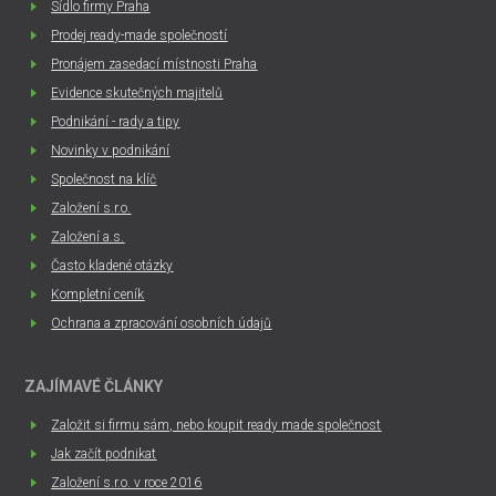
Sídlo firmy Praha
Prodej ready-made společností
Pronájem zasedací místnosti Praha
Evidence skutečných majitelů
Podnikání - rady a tipy
Novinky v podnikání
Společnost na klíč
Založení s.r.o.
Založení a.s.
Často kladené otázky
Kompletní ceník
Ochrana a zpracování osobních údajů
ZAJÍMAVÉ ČLÁNKY
Založit si firmu sám, nebo koupit ready made společnost
Jak začít podnikat
Založení s.r.o. v roce 2016