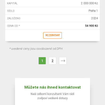
2 000 000 Kč
KAPITÁL
Praha 1
SÍDLO
2024
ZALOŽENO
54 900 Kč
CENA OD *
REZERVOVAT
* uvedené ceny jsou osvobozené od DPH
1
2
Můžete nás ihned kontaktovat
Naši odborní konzultanti Vám rádi
zodpoví veškeré dotazy