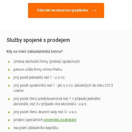
Služby spojené s prodejem
Kdy se mění zakladatelská listina?
změna obchodní firmy (jména) společnosti
přesun sídla firmy mimo Prahu
jiný počet jednatelů než 1 - u s.r.o.
jiný počet společníků než 1 - jen u s.r.o. založených do roku 2013
včetně
jiný počet členů představenstva než 1 v případě jediného
akcionáře, než 3 v případě více akcionářů - u a.s.
jiný počet členů dozorčí rady než 3 - u a.s.
přidání speciálních
předmětů podnikání
navýšení základního kapitálu