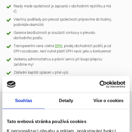
Ready made společnost je zapsaná v obchodním rejstříku a má
IČ.
Všechny podklady pro převod společnosti připravíme do hodiny,
podnikáte okamžitě.
Garance bezdlužnosti je součástí smlouvy o převodu
obchodního podílu.
Transparentní cena včetně
DPH
, prodej obchodních podílů je od
DPH osvobozen, není nutné platit DPH navíc jako u konkurence!
Veškerou administrativu a právní servis při koupi/přepisu
zařídíme my!
Základní kapitál splacen v plné výši.
Souhlas
Detaily
Více o cookies
NÁZEV SPOLEČNOSTI
CLARIO Systems s.r.o.
Tato webová stránka používá cookies
20 000 Kč
KAPITÁL
K personalizaci obsahu a reklam, poskytování funkcí