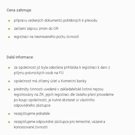
Cena zahrnuje:
přípravu veškerých dokumentů potřebných k převodu
zařízení zápisu změn do OR
registraci na neomezeného počtu živností
Další informace:
za společnost již byla odeslána přihláška k registraci k dani z
příjmu právnických osob na FÚ
společnost má zřízený účet u Komerční banky
předměty činnosti uvedené v zakladatelské listině nejsou
registrovány na ŽR, jejich registraci dle Vašeho přání provedeme
po koupi společnosti, je nutné obstarat si vlastního
odpovědného zástupce
nezajišťujeme jednatele
nezajišťujeme odpovědné zástupce pro řemeslné, vázané a
koncesované živnosti