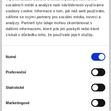
Praha 1
SÍDLO
sociálních médií a analýze naší návštěvnosti využíváme
2025
soubory cookie. Informace o tom, jak náš web používáte,
ZALOŽENO
sdílíme se svými partnery pro sociální média, inzerci a
15 900 Kč
CENA OD *
analýzy. Partneři tyto údaje mohou zkombinovat s
dalšími informacemi, které jste jim poskytli nebo které
REZERVOVAT
získali v důsledku toho, že používáte jejich služby.
NÁZEV SPOLEČNOSTI
Next Generation Edge s.r.o.
Výběr
Nutné
20 000 Kč
souhlasu
KAPITÁL
Praha 1
SÍDLO
Preferenční
2025
ZALOŽENO
15 900 Kč
CENA OD *
Statistické
REZERVOVAT
Marketingové
NÁZEV SPOLEČNOSTI