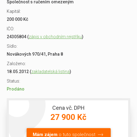
Společnost s ručením omezeným
Kapitál:
200 000 Kč
IČO:
24305804 (
zápis v obchodním rejstříku
)
Sídlo:
Novákových 970/41, Praha 8
Založeno:
18.05.2012 (
zakladatelská listina
)
Status:
Prodáno
Cena vč. DPH
27 900 Kč
Mám zájem
o tuto společnost