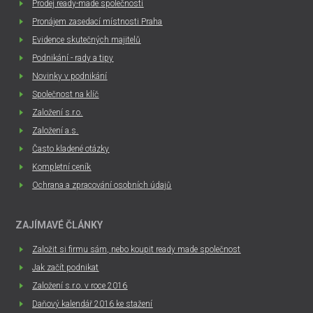
Prodej ready-made společností
Pronájem zasedací místnosti Praha
Evidence skutečných majitelů
Podnikání - rady a tipy
Novinky v podnikání
Společnost na klíč
Založení s.r.o.
Založení a.s.
Často kladené otázky
Kompletní ceník
Ochrana a zpracování osobních údajů
ZAJÍMAVÉ ČLÁNKY
Založit si firmu sám, nebo koupit ready made společnost
Jak začít podnikat
Založení s.r.o. v roce 2016
Daňový kalendář 2016 ke stažení