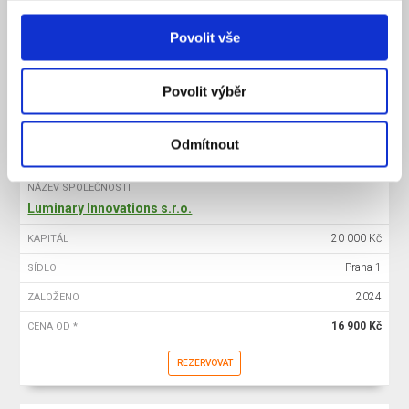
20 000 Kč
KAPITÁL
Povolit vše
Praha 1
SÍDLO
2025
ZALOŽENO
Povolit výběr
15 900 Kč
CENA OD *
REZERVOVAT
Odmítnout
NÁZEV SPOLEČNOSTI
Luminary Innovations s.r.o.
20 000 Kč
KAPITÁL
Praha 1
SÍDLO
2024
ZALOŽENO
16 900 Kč
CENA OD *
REZERVOVAT