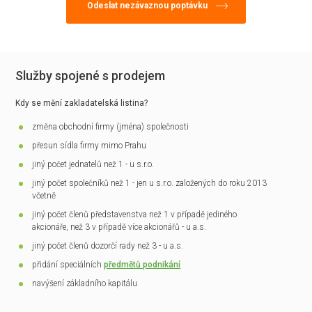
Služby spojené s prodejem
Kdy se mění zakladatelská listina?
změna obchodní firmy (jména) společnosti
přesun sídla firmy mimo Prahu
jiný počet jednatelů než 1 - u s.r.o.
jiný počet společníků než 1 - jen u s.r.o. založených do roku 2013
včetně
jiný počet členů představenstva než 1 v případě jediného
akcionáře, než 3 v případě více akcionářů - u a.s.
jiný počet členů dozorčí rady než 3 - u a.s.
přidání speciálních
předmětů podnikání
navýšení základního kapitálu