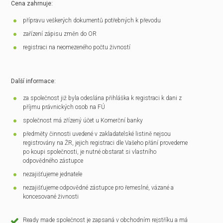
Cena zahrnuje:
přípravu veškerých dokumentů potřebných k převodu
zařízení zápisu změn do OR
registraci na neomezeného počtu živností
Další informace:
za společnost již byla odeslána přihláška k registraci k dani z
příjmu právnických osob na FÚ
společnost má zřízený účet u Komerční banky
předměty činnosti uvedené v zakladatelské listině nejsou
registrovány na ŽR, jejich registraci dle Vašeho přání provedeme
po koupi společnosti, je nutné obstarat si vlastního
odpovědného zástupce
nezajišťujeme jednatele
nezajišťujeme odpovědné zástupce pro řemeslné, vázané a
koncesované živnosti
Ready made společnost je zapsaná v obchodním rejstříku a má