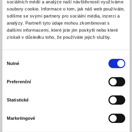
sociálních médií a analýze naší návštěvnosti využíváme
2025
ZALOŽENO
soubory cookie. Informace o tom, jak náš web používáte,
15 900 Kč
CENA OD *
sdílíme se svými partnery pro sociální média, inzerci a
analýzy. Partneři tyto údaje mohou zkombinovat s
REZERVOVAT
dalšími informacemi, které jste jim poskytli nebo které
získali v důsledku toho, že používáte jejich služby.
NÁZEV SPOLEČNOSTI
Next Generation Edge s.r.o.
Výběr
20 000 Kč
KAPITÁL
Nutné
souhlasu
Praha 1
SÍDLO
2025
ZALOŽENO
Preferenční
15 900 Kč
CENA OD *
Statistické
REZERVOVAT
Marketingové
NÁZEV SPOLEČNOSTI
Profi Zeronal s.r.o.