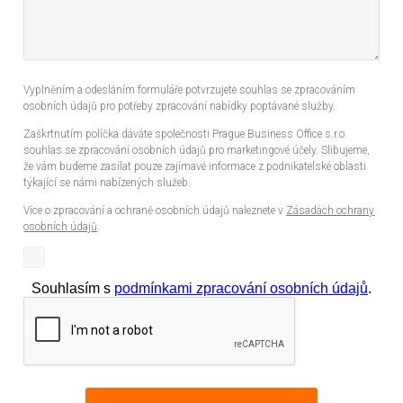
Vyplněním a odesláním formuláře potvrzujete souhlas se zpracováním
osobních údajů pro potřeby zpracování nabídky poptávané služby.
Zaškrtnutím políčka dáváte společnosti Prague Business Office s.r.o.
souhlas se zpracování osobních údajů pro marketingové účely. Slibujeme,
že vám budeme zasílat pouze zajímavé informace z podnikatelské oblasti
týkající se námi nabízených služeb.
Více o zpracování a ochraně osobních údajů naleznete v
Zásadách ochrany
osobních údajů
.
Souhlasím s
podmínkami zpracování osobních údajů
.