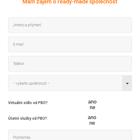
Mám zájem o ready-made společnost
-- vyberte společnost --
ano
Virtuální sídlo od PBO?
:
ne
ano
Účetní služby od PBO?
:
ne