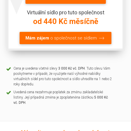
Virtuální sídlo pro tuto společnost
od 440 Kč měsíčně
Mám zájem
o společnost se sídlem
Cena je uvedena včetně slevy
3 000 Kč vč. DPH
. Tuto slevu Vám
poskytneme v případě, že využijete naší výhodné nabídky
virtuálních sídel pro tuto společnost a sídlo uhradíte na 1 nebo 2
roky dopředu.
Uvedená cena nezahrnuje poplatek za změnu zakladatelské
listiny. Její případná změna je zpoplateněna částkou
5 000 Kč
vč. DPH
.