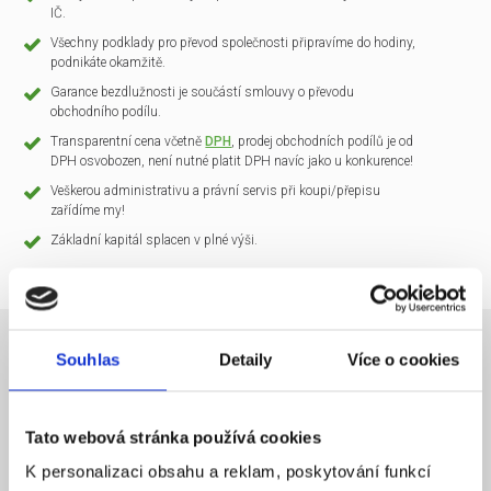
IČ.
Všechny podklady pro převod společnosti připravíme do hodiny,
podnikáte okamžitě.
Garance bezdlužnosti je součástí smlouvy o převodu
obchodního podílu.
Transparentní cena včetně
DPH
, prodej obchodních podílů je od
DPH osvobozen, není nutné platit DPH navíc jako u konkurence!
Veškerou administrativu a právní servis při koupi/přepisu
zařídíme my!
Základní kapitál splacen v plné výši.
Souhlas
Detaily
Více o cookies
NÁZEV SPOLEČNOSTI
CLARIO Systems s.r.o.
Tato webová stránka používá cookies
20 000 Kč
KAPITÁL
K personalizaci obsahu a reklam, poskytování funkcí
Praha 1
SÍDLO