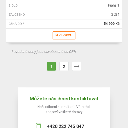
Praha 1
SÍDLO
2024
ZALOŽENO
54 900 Kč
CENA OD *
REZERVOVAT
* uvedené ceny jsou osvobozené od DPH
1
2
Můžete nás ihned kontaktovat
Naši odborní konzultanti Vám rádi
zodpoví veškeré dotazy
+420 222 745 047