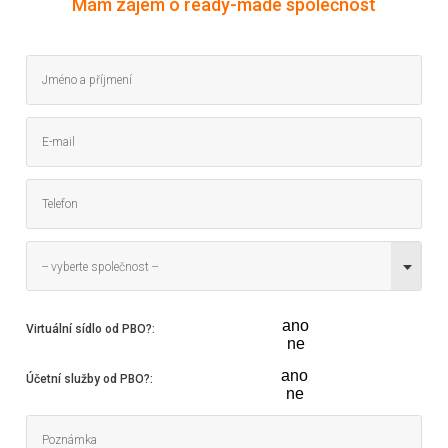
Mám zájem o ready-made společnost
-- vyberte společnost --
ano
Virtuální sídlo od PBO?
:
ne
ano
Účetní služby od PBO?
:
ne