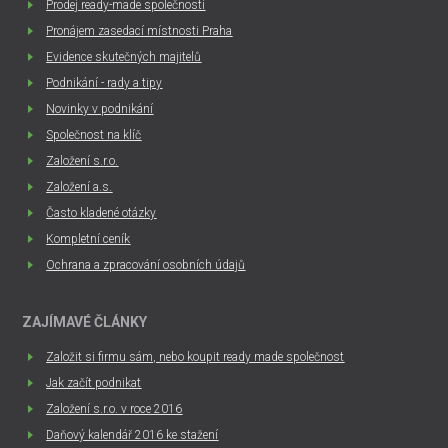
Prodej ready-made společností
Pronájem zasedací místnosti Praha
Evidence skutečných majitelů
Podnikání - rady a tipy
Novinky v podnikání
Společnost na klíč
Založení s.r.o.
Založení a.s.
Často kladené otázky
Kompletní ceník
Ochrana a zpracování osobních údajů
ZAJÍMAVÉ ČLÁNKY
Založit si firmu sám, nebo koupit ready made společnost
Jak začít podnikat
Založení s.r.o. v roce 2016
Daňový kalendář 2016 ke stažení