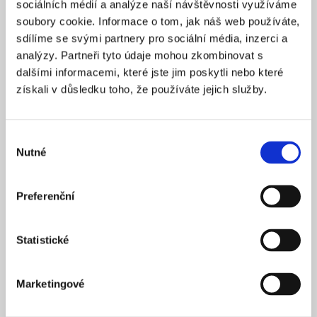
sociálních médií a analýze naší návštěvnosti využíváme
2025
ZALOŽENO
soubory cookie. Informace o tom, jak náš web používáte,
15 900 Kč
CENA OD *
sdílíme se svými partnery pro sociální média, inzerci a
analýzy. Partneři tyto údaje mohou zkombinovat s
REZERVOVAT
dalšími informacemi, které jste jim poskytli nebo které
získali v důsledku toho, že používáte jejich služby.
NÁZEV SPOLEČNOSTI
Next Generation Edge s.r.o.
Výběr
20 000 Kč
KAPITÁL
Nutné
souhlasu
Praha 1
SÍDLO
2025
ZALOŽENO
Preferenční
15 900 Kč
CENA OD *
Statistické
REZERVOVAT
Marketingové
NÁZEV SPOLEČNOSTI
Profi Zeronal s.r.o.