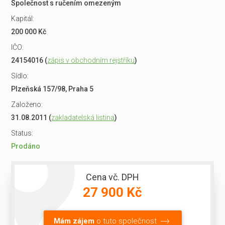
Společnost s ručením omezeným
Kapitál:
200 000 Kč
IČO:
24154016 (
zápis v obchodním rejstříku
)
Sídlo:
Plzeňská 157/98, Praha 5
Založeno:
31.08.2011 (
zakladatelská listina
)
Status:
Prodáno
Cena vč. DPH
27 900 Kč
Mám zájem
o tuto společnost