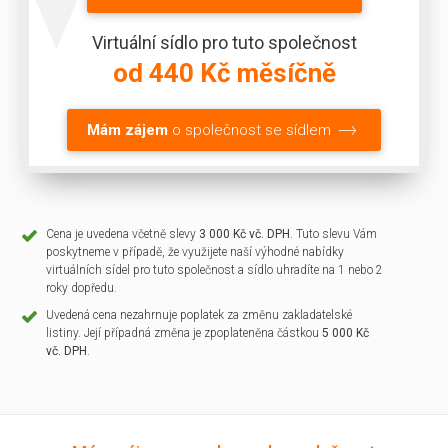
Virtuální sídlo pro tuto společnost
od 440 Kč měsíčně
Mám zájem
o společnost se sídlem
Cena je uvedena včetně slevy
3 000 Kč vč. DPH
. Tuto slevu Vám
poskytneme v případě, že využijete naší výhodné nabídky
virtuálních sídel pro tuto společnost a sídlo uhradíte na 1 nebo 2
roky dopředu.
Uvedená cena nezahrnuje poplatek za změnu zakladatelské
listiny. Její případná změna je zpoplateněna částkou
5 000 Kč
vč. DPH
.