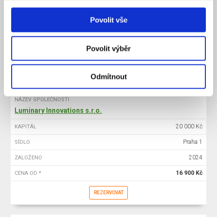
20 000 Kč
KAPITÁL
Povolit vše
Praha 1
SÍDLO
2025
ZALOŽENO
Povolit výběr
15 900 Kč
CENA OD *
REZERVOVAT
Odmítnout
NÁZEV SPOLEČNOSTI
Luminary Innovations s.r.o.
20 000 Kč
KAPITÁL
Praha 1
SÍDLO
2024
ZALOŽENO
16 900 Kč
CENA OD *
REZERVOVAT