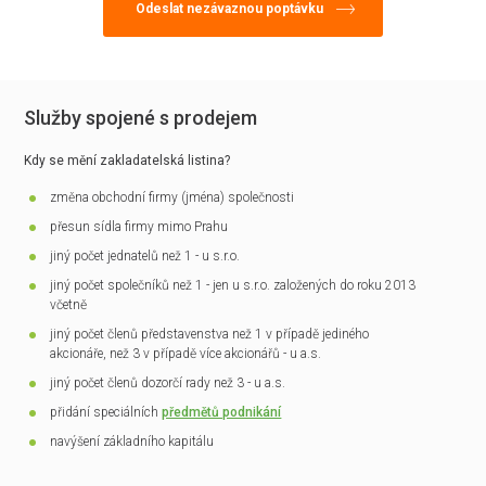
Služby spojené s prodejem
Kdy se mění zakladatelská listina?
změna obchodní firmy (jména) společnosti
přesun sídla firmy mimo Prahu
jiný počet jednatelů než 1 - u s.r.o.
jiný počet společníků než 1 - jen u s.r.o. založených do roku 2013
včetně
jiný počet členů představenstva než 1 v případě jediného
akcionáře, než 3 v případě více akcionářů - u a.s.
jiný počet členů dozorčí rady než 3 - u a.s.
přidání speciálních
předmětů podnikání
navýšení základního kapitálu