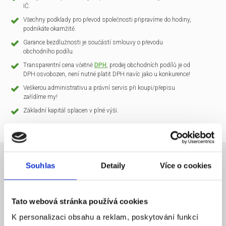
IČ.
Všechny podklady pro převod společnosti připravíme do hodiny,
podnikáte okamžitě.
Garance bezdlužnosti je součástí smlouvy o převodu
obchodního podílu.
Transparentní cena včetně
DPH
, prodej obchodních podílů je od
DPH osvobozen, není nutné platit DPH navíc jako u konkurence!
Veškerou administrativu a právní servis při koupi/přepisu
zařídíme my!
Základní kapitál splacen v plné výši.
Souhlas
Detaily
Více o cookies
NÁZEV SPOLEČNOSTI
CLARIO Systems s.r.o.
Tato webová stránka používá cookies
20 000 Kč
KAPITÁL
K personalizaci obsahu a reklam, poskytování funkcí
Praha 1
SÍDLO