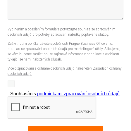
Vyplněním a odesláním formuláře potvrzujete souhlas se zpracováním
osobních údajů pro potřeby zpracování nabídky poptávané služby.
Zaškrtnutím políčka dáváte společnosti Prague Business Office s.r.o.
souhlas se zpracování osobních údajů pro marketingové účely. Slibujeme,
že vám budeme zasílat pouze zajímavé informace z podnikatelské oblasti
týkající se námi nabízených služeb.
Více o zpracování a ochraně osobních údajů naleznete v
Zásadách ochrany
osobních údajů
.
Souhlasím s
podmínkami zpracování osobních údajů
.