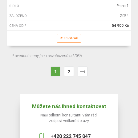
Praha 1
SÍDLO
2024
ZALOŽENO
54 900 Kč
CENA OD *
REZERVOVAT
* uvedené ceny jsou osvobozené od DPH
1
2
Můžete nás ihned kontaktovat
Naši odborní konzultanti Vám rádi
zodpoví veškeré dotazy
+420 222 745 047