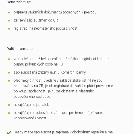
Cena zahrnuje:
přípravu veškerých dokumentů potřebných k převodu
zařízení zápisu změn do OR
registraci na neomezeného počtu živností
Další informace:
za společnost již byla odeslána přihláška k registraci k dani z
příjmu právnických osob na FÚ
společnost má zřízený účet u Komerční banky
předměty činnosti uvedené v zakladatelské listině nejsou
registrovány na ŽR, jejich registraci dle Vašeho přání provedeme
po koupi společnosti, je nutné obstarat si vlastního
odpovědného zástupce
nezajišťujeme jednatele
nezajišťujeme odpovědné zástupce pro řemeslné, vázané a
koncesované živnosti
Ready made společnost je zapsaná v obchodním rejstříku a má