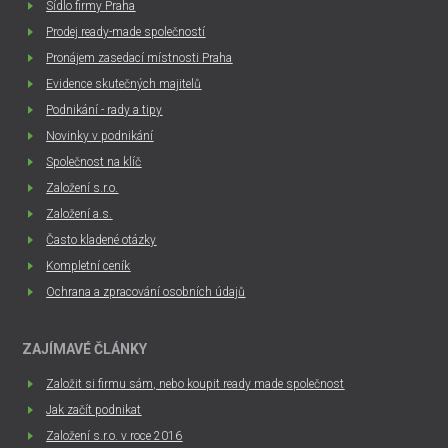
Sídlo firmy Praha
Prodej ready-made společností
Pronájem zasedací místnosti Praha
Evidence skutečných majitelů
Podnikání - rady a tipy
Novinky v podnikání
Společnost na klíč
Založení s.r.o.
Založení a.s.
Často kladené otázky
Kompletní ceník
Ochrana a zpracování osobních údajů
ZAJÍMAVÉ ČLÁNKY
Založit si firmu sám, nebo koupit ready made společnost
Jak začít podnikat
Založení s.r.o. v roce 2016