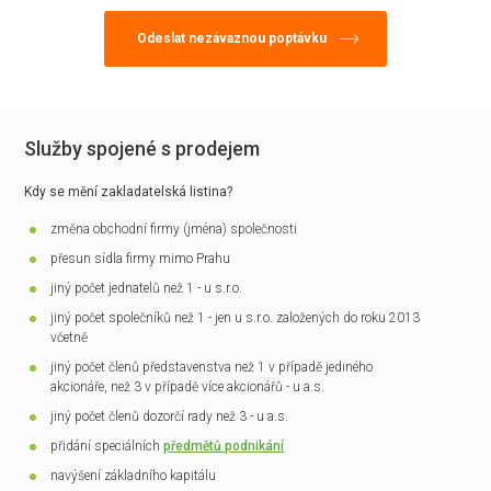
Služby spojené s prodejem
Kdy se mění zakladatelská listina?
změna obchodní firmy (jména) společnosti
přesun sídla firmy mimo Prahu
jiný počet jednatelů než 1 - u s.r.o.
jiný počet společníků než 1 - jen u s.r.o. založených do roku 2013
včetně
jiný počet členů představenstva než 1 v případě jediného
akcionáře, než 3 v případě více akcionářů - u a.s.
jiný počet členů dozorčí rady než 3 - u a.s.
přidání speciálních
předmětů podnikání
navýšení základního kapitálu