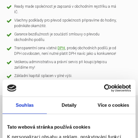
Ready made společnost je zapsaná v obchodním rejstříku a má
IČ.
Všechny podklady pro převod společnosti připravíme do hodiny,
podnikáte okamžitě.
Garance bezdlužnosti je součástí smlouvy o převodu
obchodního podílu.
Transparentní cena včetně
DPH
, prodej obchodních podílů je od
DPH osvobozen, není nutné platit DPH navíc jako u konkurence!
Veškerou administrativu a právní servis při koupi/přepisu
zařídíme my!
Základní kapitál splacen v plné výši.
Souhlas
Detaily
Více o cookies
NÁZEV SPOLEČNOSTI
CLARIO Systems s.r.o.
Tato webová stránka používá cookies
20 000 Kč
KAPITÁL
K personalizaci obsahu a reklam, poskytování funkcí