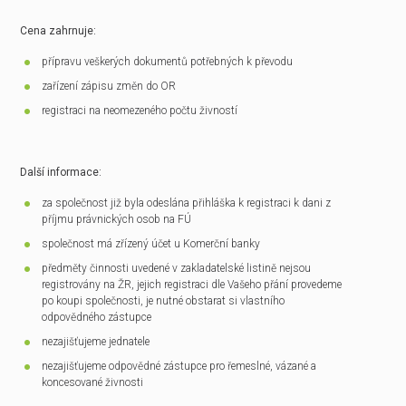
Cena zahrnuje:
přípravu veškerých dokumentů potřebných k převodu
zařízení zápisu změn do OR
registraci na neomezeného počtu živností
Další informace:
za společnost již byla odeslána přihláška k registraci k dani z
příjmu právnických osob na FÚ
společnost má zřízený účet u Komerční banky
předměty činnosti uvedené v zakladatelské listině nejsou
registrovány na ŽR, jejich registraci dle Vašeho přání provedeme
po koupi společnosti, je nutné obstarat si vlastního
odpovědného zástupce
nezajišťujeme jednatele
nezajišťujeme odpovědné zástupce pro řemeslné, vázané a
koncesované živnosti