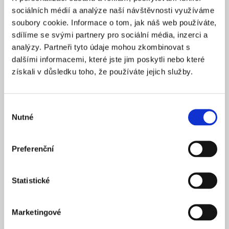
Praha 1
SÍDLO
sociálních médií a analýze naší návštěvnosti využíváme
2025
soubory cookie. Informace o tom, jak náš web používáte,
ZALOŽENO
sdílíme se svými partnery pro sociální média, inzerci a
15 900 Kč
CENA OD *
analýzy. Partneři tyto údaje mohou zkombinovat s
dalšími informacemi, které jste jim poskytli nebo které
REZERVOVAT
získali v důsledku toho, že používáte jejich služby.
NÁZEV SPOLEČNOSTI
Next Generation Edge s.r.o.
Výběr
Nutné
20 000 Kč
souhlasu
KAPITÁL
Praha 1
SÍDLO
Preferenční
2025
ZALOŽENO
15 900 Kč
CENA OD *
Statistické
REZERVOVAT
Marketingové
NÁZEV SPOLEČNOSTI