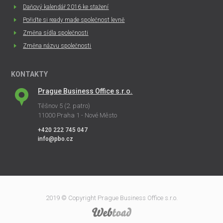
Daňový kalendář 2016 ke stažení
Pořiďte si ready made společnost levně
Změna sídla společnosti
Změna názvu společnosti
KONTAKTY
Prague Business Office s.r.o.
Těšnov 5 (2. patro)
11000 Praha 1 - Nové Město
+420 222 745 047
info@pbo.cz
2019 © Copyright Prague Business Office s.r.o.