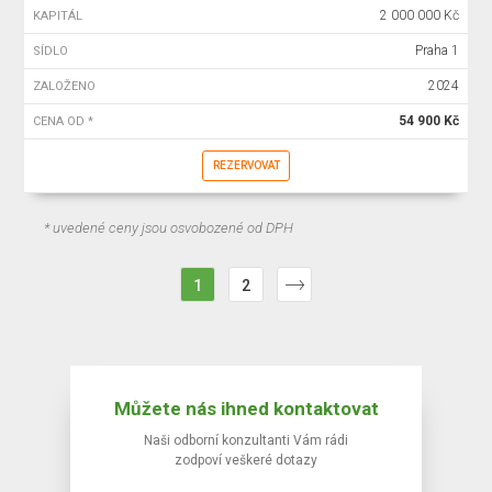
2 000 000 Kč
KAPITÁL
Praha 1
SÍDLO
2024
ZALOŽENO
54 900 Kč
CENA OD *
REZERVOVAT
* uvedené ceny jsou osvobozené od DPH
1
2
Můžete nás ihned kontaktovat
Naši odborní konzultanti Vám rádi
zodpoví veškeré dotazy