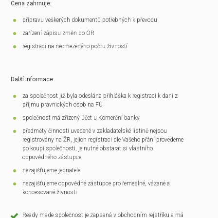
Cena zahrnuje:
přípravu veškerých dokumentů potřebných k převodu
zařízení zápisu změn do OR
registraci na neomezeného počtu živností
Další informace:
za společnost již byla odeslána přihláška k registraci k dani z
příjmu právnických osob na FÚ
společnost má zřízený účet u Komerční banky
předměty činnosti uvedené v zakladatelské listině nejsou
registrovány na ŽR, jejich registraci dle Vašeho přání provedeme
po koupi společnosti, je nutné obstarat si vlastního
odpovědného zástupce
nezajišťujeme jednatele
nezajišťujeme odpovědné zástupce pro řemeslné, vázané a
koncesované živnosti
Ready made společnost je zapsaná v obchodním rejstříku a má