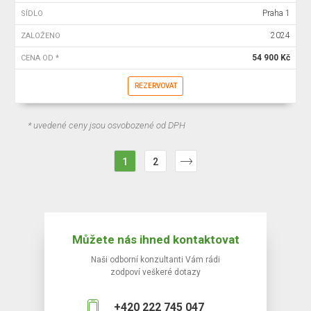
Praha 1
SÍDLO
2024
ZALOŽENO
54 900 Kč
CENA OD *
REZERVOVAT
* uvedené ceny jsou osvobozené od DPH
1
2
Můžete nás ihned kontaktovat
Naši odborní konzultanti Vám rádi
zodpoví veškeré dotazy
+420 222 745 047