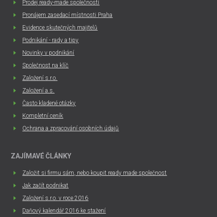
Prodej ready-made společností
Pronájem zasedací místnosti Praha
Evidence skutečných majitelů
Podnikání - rady a tipy
Novinky v podnikání
Společnost na klíč
Založení s.r.o.
Založení a.s.
Často kladené otázky
Kompletní ceník
Ochrana a zpracování osobních údajů
ZAJÍMAVÉ ČLÁNKY
Založit si firmu sám, nebo koupit ready made společnost
Jak začít podnikat
Založení s.r.o. v roce 2016
Daňový kalendář 2016 ke stažení