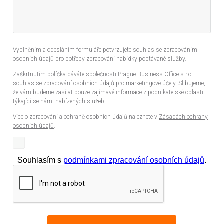
Vyplněním a odesláním formuláře potvrzujete souhlas se zpracováním
osobních údajů pro potřeby zpracování nabídky poptávané služby.
Zaškrtnutím políčka dáváte společnosti Prague Business Office s.r.o.
souhlas se zpracování osobních údajů pro marketingové účely. Slibujeme,
že vám budeme zasílat pouze zajímavé informace z podnikatelské oblasti
týkající se námi nabízených služeb.
Více o zpracování a ochraně osobních údajů naleznete v
Zásadách ochrany
osobních údajů
.
Souhlasím s
podmínkami zpracování osobních údajů
.