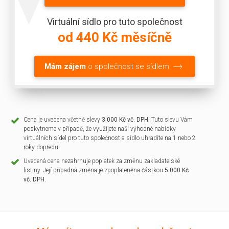
Virtuální sídlo pro tuto společnost
od 440 Kč měsíčně
Mám zájem
o společnost se sídlem
Cena je uvedena včetně slevy
3 000 Kč vč. DPH
. Tuto slevu Vám
poskytneme v případě, že využijete naší výhodné nabídky
virtuálních sídel pro tuto společnost a sídlo uhradíte na 1 nebo 2
roky dopředu.
Uvedená cena nezahrnuje poplatek za změnu zakladatelské
listiny. Její případná změna je zpoplateněna částkou
5 000 Kč
vč. DPH
.