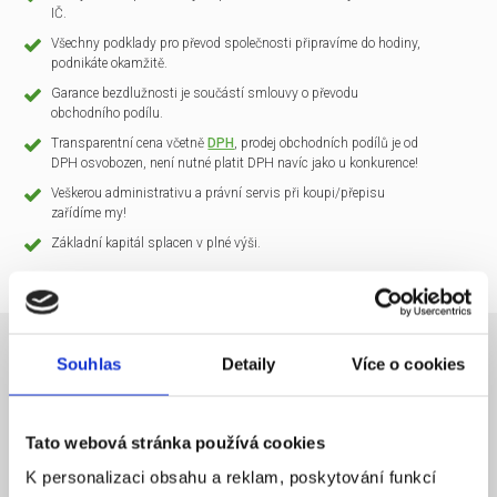
IČ.
Všechny podklady pro převod společnosti připravíme do hodiny,
podnikáte okamžitě.
Garance bezdlužnosti je součástí smlouvy o převodu
obchodního podílu.
Transparentní cena včetně
DPH
, prodej obchodních podílů je od
DPH osvobozen, není nutné platit DPH navíc jako u konkurence!
Veškerou administrativu a právní servis při koupi/přepisu
zařídíme my!
Základní kapitál splacen v plné výši.
Souhlas
Detaily
Více o cookies
NÁZEV SPOLEČNOSTI
CLARIO Systems s.r.o.
Tato webová stránka používá cookies
20 000 Kč
KAPITÁL
K personalizaci obsahu a reklam, poskytování funkcí
Praha 1
SÍDLO