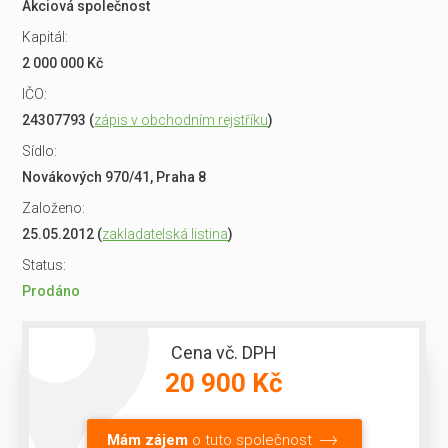
Akciová společnost
Kapitál:
2 000 000 Kč
IČO:
24307793 (
zápis v obchodním rejstříku
)
Sídlo:
Novákových 970/41, Praha 8
Založeno:
25.05.2012 (
zakladatelská listina
)
Status:
Prodáno
Cena vč. DPH
20 900 Kč
Mám zájem
o tuto společnost