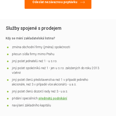
Služby spojené s prodejem
Kdy se mění zakladatelská listina?
změna obchodní firmy (jména) společnosti
přesun sídla firmy mimo Prahu
jiný počet jednatelů než 1 - u s.r.o.
jiný počet společníků než 1 - jen u s.r.o. založených do roku 2013
včetně
jiný počet členů představenstva než 1 v případě jediného
akcionáře, než 3 v případě více akcionářů - u a.s.
jiný počet členů dozorčí rady než 3 - u a.s.
přidání speciálních
předmětů podnikání
navýšení základního kapitálu