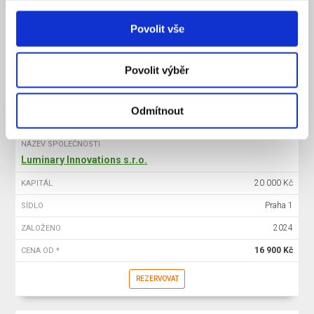
20 000 Kč
KAPITÁL
Povolit vše
Praha 1
SÍDLO
2025
ZALOŽENO
Povolit výběr
15 900 Kč
CENA OD *
REZERVOVAT
Odmítnout
NÁZEV SPOLEČNOSTI
Luminary Innovations s.r.o.
20 000 Kč
KAPITÁL
Praha 1
SÍDLO
2024
ZALOŽENO
16 900 Kč
CENA OD *
REZERVOVAT