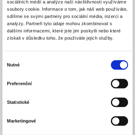
sociálních médií a analýze naší návštěvnosti využíváme
2025
ZALOŽENO
soubory cookie. Informace o tom, jak náš web používáte,
15 900 Kč
CENA OD *
sdílíme se svými partnery pro sociální média, inzerci a
analýzy. Partneři tyto údaje mohou zkombinovat s
REZERVOVAT
dalšími informacemi, které jste jim poskytli nebo které
získali v důsledku toho, že používáte jejich služby.
NÁZEV SPOLEČNOSTI
Next Generation Edge s.r.o.
Výběr
20 000 Kč
KAPITÁL
Nutné
souhlasu
Praha 1
SÍDLO
2025
ZALOŽENO
Preferenční
15 900 Kč
CENA OD *
Statistické
REZERVOVAT
Marketingové
NÁZEV SPOLEČNOSTI
Profi Zeronal s.r.o.