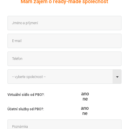
Mám zájem o ready-made společnost
-- vyberte společnost --
ano
Virtuální sídlo od PBO?
:
ne
ano
Účetní služby od PBO?
:
ne