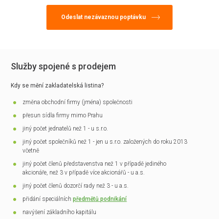
Služby spojené s prodejem
Kdy se mění zakladatelská listina?
změna obchodní firmy (jména) společnosti
přesun sídla firmy mimo Prahu
jiný počet jednatelů než 1 - u s.r.o.
jiný počet společníků než 1 - jen u s.r.o. založených do roku 2013
včetně
jiný počet členů představenstva než 1 v případě jediného
akcionáře, než 3 v případě více akcionářů - u a.s.
jiný počet členů dozorčí rady než 3 - u a.s.
přidání speciálních
předmětů podnikání
navýšení základního kapitálu