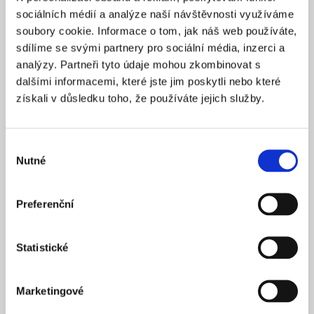
Praha 1
SÍDLO
sociálních médií a analýze naší návštěvnosti využíváme
2025
soubory cookie. Informace o tom, jak náš web používáte,
ZALOŽENO
sdílíme se svými partnery pro sociální média, inzerci a
15 900 Kč
CENA OD *
analýzy. Partneři tyto údaje mohou zkombinovat s
dalšími informacemi, které jste jim poskytli nebo které
REZERVOVAT
získali v důsledku toho, že používáte jejich služby.
NÁZEV SPOLEČNOSTI
Next Generation Edge s.r.o.
Výběr
Nutné
20 000 Kč
souhlasu
KAPITÁL
Praha 1
SÍDLO
Preferenční
2025
ZALOŽENO
15 900 Kč
CENA OD *
Statistické
REZERVOVAT
Marketingové
NÁZEV SPOLEČNOSTI