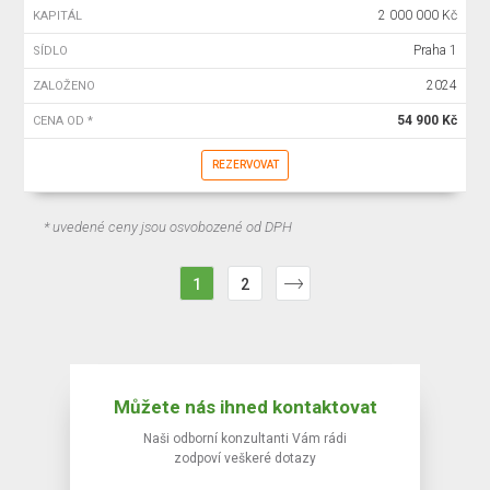
2 000 000 Kč
KAPITÁL
Praha 1
SÍDLO
2024
ZALOŽENO
54 900 Kč
CENA OD *
REZERVOVAT
* uvedené ceny jsou osvobozené od DPH
1
2
Můžete nás ihned kontaktovat
Naši odborní konzultanti Vám rádi
zodpoví veškeré dotazy