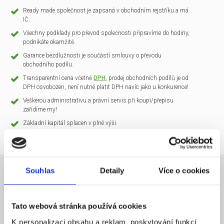
Ready made společnost je zapsaná v obchodním rejstříku a má
IČ.
Všechny podklady pro převod společnosti připravíme do hodiny,
podnikáte okamžitě.
Garance bezdlužnosti je součástí smlouvy o převodu
obchodního podílu.
Transparentní cena včetně
DPH
, prodej obchodních podílů je od
DPH osvobozen, není nutné platit DPH navíc jako u konkurence!
Veškerou administrativu a právní servis při koupi/přepisu
zařídíme my!
Základní kapitál splacen v plné výši.
Souhlas
Detaily
Více o cookies
NÁZEV SPOLEČNOSTI
CLARIO Systems s.r.o.
Tato webová stránka používá cookies
20 000 Kč
KAPITÁL
K personalizaci obsahu a reklam, poskytování funkcí