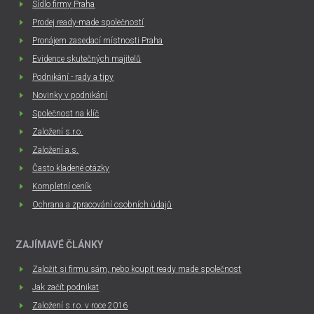
Sídlo firmy Praha
Prodej ready-made společností
Pronájem zasedací místnosti Praha
Evidence skutečných majitelů
Podnikání - rady a tipy
Novinky v podnikání
Společnost na klíč
Založení s.r.o.
Založení a.s.
Často kladené otázky
Kompletní ceník
Ochrana a zpracování osobních údajů
ZAJÍMAVÉ ČLÁNKY
Založit si firmu sám, nebo koupit ready made společnost
Jak začít podnikat
Založení s.r.o. v roce 2016