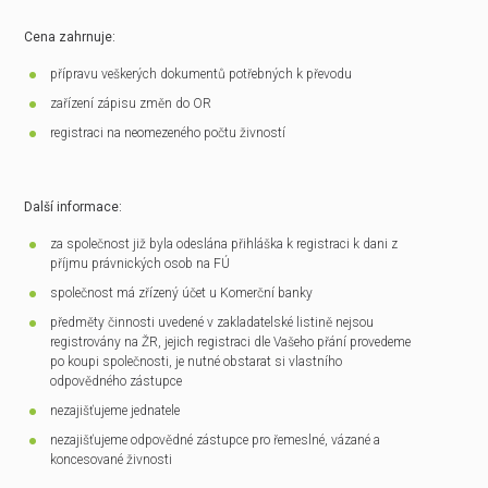
Cena zahrnuje:
přípravu veškerých dokumentů potřebných k převodu
zařízení zápisu změn do OR
registraci na neomezeného počtu živností
Další informace:
za společnost již byla odeslána přihláška k registraci k dani z
příjmu právnických osob na FÚ
společnost má zřízený účet u Komerční banky
předměty činnosti uvedené v zakladatelské listině nejsou
registrovány na ŽR, jejich registraci dle Vašeho přání provedeme
po koupi společnosti, je nutné obstarat si vlastního
odpovědného zástupce
nezajišťujeme jednatele
nezajišťujeme odpovědné zástupce pro řemeslné, vázané a
koncesované živnosti