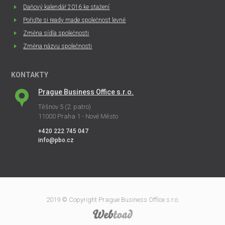
Daňový kalendář 2016 ke stažení
Pořiďte si ready made společnost levně
Změna sídla společnosti
Změna názvu společnosti
KONTAKTY
Prague Business Office s.r.o.
Těšnov 5 (2. patro)
11000 Praha 1 - Nové Město
+420 222 745 047
info@pbo.cz
2019 © Copyright Prague Business Office s.r.o.