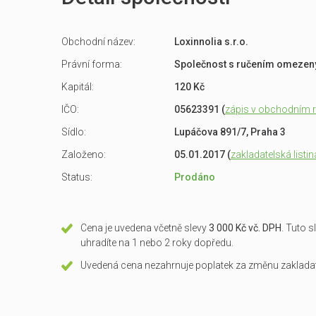
Obchodní název:
Loxinnolia s.r.o.
Právní forma:
Společnost s ručením omeze
Kapitál:
120 Kč
IČO:
05623391 (
zápis v obchodním re
Sídlo:
Lupáčova 891/7, Praha 3
Založeno:
05.01.2017 (
zakladatelská listin
Status:
Prodáno
Cena je uvedena včetně slevy
3 000 Kč vč. DPH
. Tuto 
uhradíte na 1 nebo 2 roky dopředu.
Uvedená cena nezahrnuje poplatek za změnu zakladate