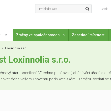
Ceník
ti
Změny ve společnostech
Zasedací místnosti
Loxinnolia s.r.o.
 Loxinnolia s.r.o.
mový start podnikání. Všechno papírování, oběhávání úřadů a další
věnovat třeba vašemu novému podnikatelskému záměru. Vyplatí se to. 