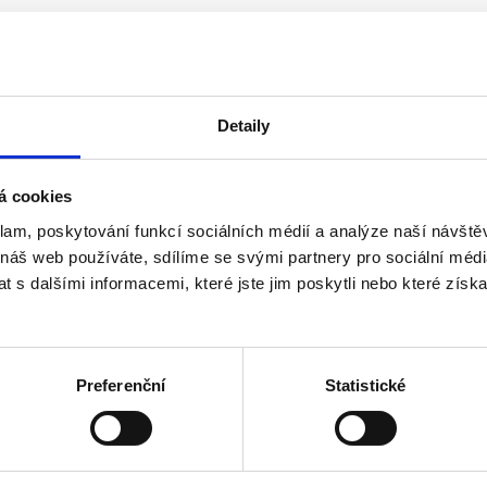
Detaily
á cookies
klam, poskytování funkcí sociálních médií a analýze naší návšt
 náš web používáte, sdílíme se svými partnery pro sociální média
o roku 2013 včetně
 s dalšími informacemi, které jste jim poskytli nebo které získa
ho akcionáře, než 3 v případě více akcionářů - u a.s.
Preferenční
Statistické