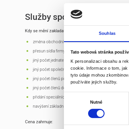
Služby spojené s prodejem
Kdy se mění zakladatelská listina?
Souhlas
změna obchodní firmy (jména) společnosti
přesun sídla firmy mimo Prahu
Tato webová stránka použív
jiný počet jednatelů než 1 - u s.r.o.
K personalizaci obsahu a re
cookie. Informace o tom, jak
jiný počet společníků než 1 - jen u s.r.o. založených d
tyto údaje mohou zkombinovat
jiný počet členů představenstva než 1 v případě jediné
používáte jejich služby.
jiný počet členů dozorčí rady než 3 - u a.s.
Výběr
přidání speciálních
předmětů podnikání
Nutné
souhlasu
navýšení základního kapitálu
Cena zahrnuje: