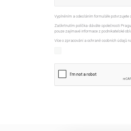
Vyplněním a odesláním formuláře potvrzujete
Zaškrtnutím políčka dáváte společnosti Prague
pouze zajímavé informace z podnikatelské obla
Více o zpracování a ochraně osobních údajů n