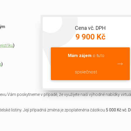
ným
Cena vč. DPH
9 900 Kč
jstříku
)
Mám zájem
o tuto
a
)
společnost
slevu Vám poskytneme v případě, že využijete naší výhodné nabídky virtuál
lské listiny. Její případná změna je zpoplateněna částkou
5 000 Kč vč. 