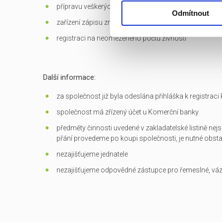
přípravu veškerých dokumentů potřebných k převodu
Odmítnout
zařízení zápisu změn do OR
registraci na neomezeného počtu živností
Další informace:
za společnost již byla odeslána přihláška k registrac
společnost má zřízený účet u Komerční banky
předměty činnosti uvedené v zakladatelské listině nejs
přání provedeme po koupi společnosti, je nutné obst
nezajišťujeme jednatele
nezajišťujeme odpovědné zástupce pro řemeslné, vá