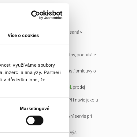
Ready made společnost je zapsaná v
Více o cookies
obchodním rejstříku a má IČ.
Všechny podklady pro převod
společnosti připravíme do hodiny, podnikáte
okamžitě.
ěvnosti využíváme soubory
Garance bezdlužnosti je součástí smlouvy o
, inzerci a analýzy. Partneři
převodu obchodního podílu.
li v důsledku toho, že
Transparentní cena včetně
DPH
, prodej
obchodních podílů je od DPH
osvobozen, není nutné platit DPH navíc jako u
konkurence!
Marketingové
Veškerou administrativu a právní servis při
koupi/přepisu zařídíme my!
Základní kapitál splacen v plné výši.