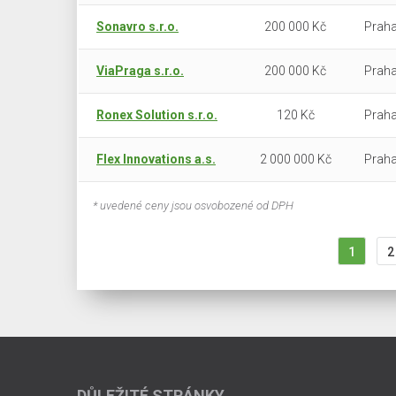
Sonavro s.r.o.
200 000 Kč
Praha
ViaPraga s.r.o.
200 000 Kč
Praha
Ronex Solution s.r.o.
120 Kč
Praha
Flex Innovations a.s.
2 000 000 Kč
Praha
* uvedené ceny jsou osvobozené od DPH
1
2
DŮLEŽITÉ STRÁNKY