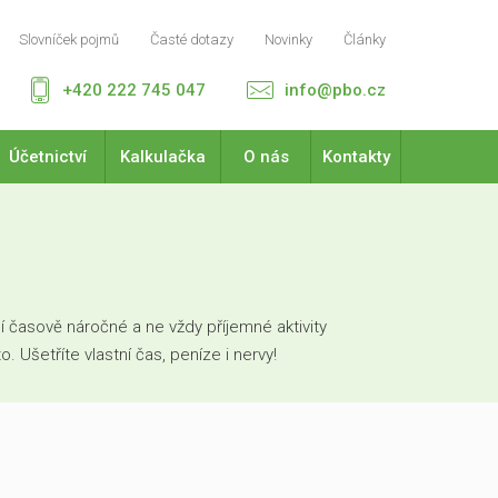
Slovníček pojmů
Časté dotazy
Novinky
Články
+420 222 745 047
info@pbo.cz
Účetnictví
Kalkulačka
O nás
Kontakty
 časově náročné a ne vždy příjemné aktivity
Ušetříte vlastní čas, peníze i nervy!