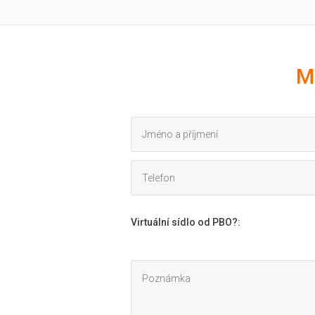
M
Virtuální sídlo od PBO?
: