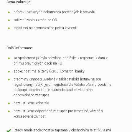
Cena zahrnuje:
přípravu veškerých dokumentů potřebných k převodu
zařízení zápisu změn do OR
registraci na neomezeného počtu živností
Další informace:
za společnost již byla odeslána přihláška k registraci k dani z
příjmu právnických osob na FÚ
společnost má zřízený účet u Komerční banky
předměty činnosti uvedené v zakladatelské listině nejsou
registrovány na ŽR, jejich registraci dle Vašeho přání provedeme
po koupi společnosti, je nutné obstarat si vlastního
odpovědného zástupce
nezajišťujeme jednatele
nezajišťujeme odpovědné zástupce pro řemeslné, vázané a
koncesované živnosti
Ready made společnost je zapsaná v obchodním rejstříku a má