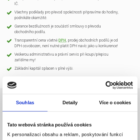
IČ.
Všechny podklady pro převod společnosti připravíme do hodiny,
podnikáte okamžitě.
Garance bezdlužnosti je součástí smlouvy o převodu
obchodního podílu.
Transparentní cena včetně
DPH
, prodej obchodních podílů je od
DPH osvobozen, není nutné platit DPH navíc jako u konkurence!
Veškerou administrativu a právní servis při koupi/přepisu
zařídíme my!
Základní kapitál splacen v plné výši.
Souhlas
Detaily
Více o cookies
NÁZEV SPOLEČNOSTI
CLARIO Systems s.r.o.
Tato webová stránka používá cookies
20 000 Kč
KAPITÁL
K personalizaci obsahu a reklam, poskytování funkcí
Praha 1
SÍDLO