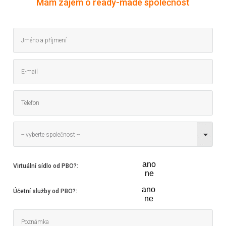
Mám zájem o ready-made společnost
-- vyberte společnost --
ano
Virtuální sídlo od PBO?
:
ne
ano
Účetní služby od PBO?
:
ne