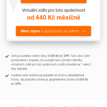
Virtuální sídlo pro tuto společnost
od 440 Kč měsíčně
Mám zájem
o společnost se sídlem
Cena je uvedena včetně slevy
3 000 Kč vč. DPH
. Tuto slevu Vám
poskytneme v případě, že využijete naší výhodné nabídky
virtuálních sídel pro tuto společnost a sídlo uhradíte na 1 nebo 2
roky dopředu.
Uvedená cena nezahrnuje poplatek za změnu zakladatelské
listiny. Její případná změna je zpoplateněna částkou
5 000 Kč
vč. DPH
.