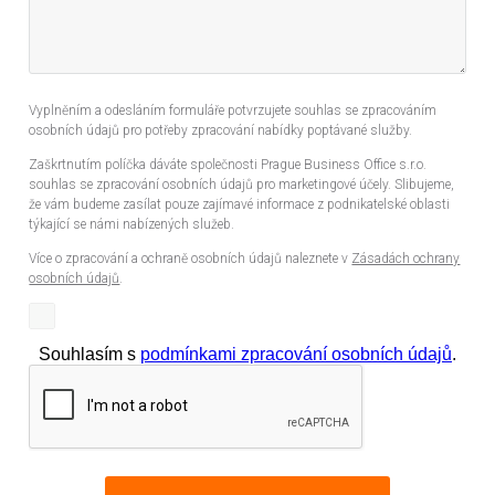
Vyplněním a odesláním formuláře potvrzujete souhlas se zpracováním
osobních údajů pro potřeby zpracování nabídky poptávané služby.
Zaškrtnutím políčka dáváte společnosti Prague Business Office s.r.o.
souhlas se zpracování osobních údajů pro marketingové účely. Slibujeme,
že vám budeme zasílat pouze zajímavé informace z podnikatelské oblasti
týkající se námi nabízených služeb.
Více o zpracování a ochraně osobních údajů naleznete v
Zásadách ochrany
osobních údajů
.
Souhlasím s
podmínkami zpracování osobních údajů
.