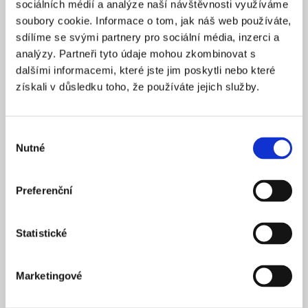
sociálních médií a analýze naší návštěvnosti využíváme
2025
ZALOŽENO
soubory cookie. Informace o tom, jak náš web používáte,
15 900 Kč
CENA OD *
sdílíme se svými partnery pro sociální média, inzerci a
analýzy. Partneři tyto údaje mohou zkombinovat s
REZERVOVAT
dalšími informacemi, které jste jim poskytli nebo které
získali v důsledku toho, že používáte jejich služby.
NÁZEV SPOLEČNOSTI
Next Generation Edge s.r.o.
Výběr
20 000 Kč
KAPITÁL
Nutné
souhlasu
Praha 1
SÍDLO
2025
ZALOŽENO
Preferenční
15 900 Kč
CENA OD *
Statistické
REZERVOVAT
Marketingové
NÁZEV SPOLEČNOSTI
Profi Zeronal s.r.o.