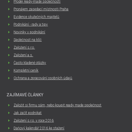
Prodej ready-made společností
Pronájem zasedací místnosti Praha
Evidence skutečných majitelů
Podnikání - rady a tipy
Novinky v podnikání
Společnost na klíč
Založení s.r.o.
Založení a.s.
Často kladené otázky
Kompletní ceník
Ochrana a zpracování osobních údajů
ZAJÍMAVÉ ČLÁNKY
Založit si firmu sám, nebo koupit ready made společnost
Jak začít podnikat
Založení s.r.o. v roce 2016
Daňový kalendář 2016 ke stažení