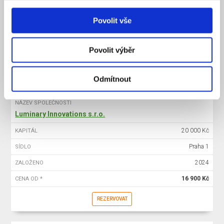
20 000 Kč
KAPITÁL
Povolit vše
Praha 1
SÍDLO
2025
ZALOŽENO
Povolit výběr
15 900 Kč
CENA OD *
REZERVOVAT
Odmítnout
NÁZEV SPOLEČNOSTI
Luminary Innovations s.r.o.
20 000 Kč
KAPITÁL
Praha 1
SÍDLO
2024
ZALOŽENO
16 900 Kč
CENA OD *
REZERVOVAT