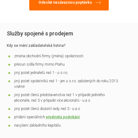
Služby spojené s prodejem
Kdy se mění zakladatelská listina?
změna obchodní firmy (jména) společnosti
přesun sídla firmy mimo Prahu
jiný počet jednatelů než 1 - u s.r.o.
jiný počet společníků než 1 - jen u s.r.o. založených do roku 2013
včetně
jiný počet členů představenstva než 1 v případě jediného
akcionáře, než 3 v případě více akcionářů - u a.s.
jiný počet členů dozorčí rady než 3 - u a.s.
přidání speciálních
předmětů podnikání
navýšení základního kapitálu