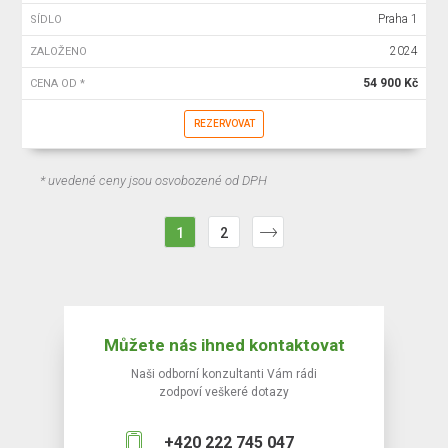
Praha 1
SÍDLO
2024
ZALOŽENO
54 900 Kč
CENA OD *
REZERVOVAT
* uvedené ceny jsou osvobozené od DPH
1
2
Můžete nás ihned kontaktovat
Naši odborní konzultanti Vám rádi
zodpoví veškeré dotazy
+420 222 745 047