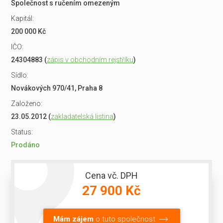
Společnost s ručením omezeným
Kapitál:
200 000 Kč
IČO:
24304883 (
zápis v obchodním rejstříku
)
Sídlo:
Novákových 970/41, Praha 8
Založeno:
23.05.2012 (
zakladatelská listina
)
Status:
Prodáno
Cena vč. DPH
27 900 Kč
Mám zájem
o tuto společnost