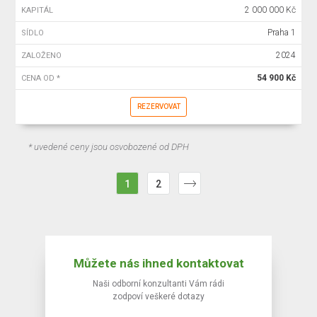
2 000 000 Kč
KAPITÁL
Praha 1
SÍDLO
2024
ZALOŽENO
54 900 Kč
CENA OD *
REZERVOVAT
* uvedené ceny jsou osvobozené od DPH
1
2
Můžete nás ihned kontaktovat
Naši odborní konzultanti Vám rádi
zodpoví veškeré dotazy