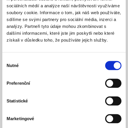
Praha 1
SÍDLO
sociálních médií a analýze naší návštěvnosti využíváme
2025
soubory cookie. Informace o tom, jak náš web používáte,
ZALOŽENO
sdílíme se svými partnery pro sociální média, inzerci a
15 900 Kč
CENA OD *
analýzy. Partneři tyto údaje mohou zkombinovat s
dalšími informacemi, které jste jim poskytli nebo které
REZERVOVAT
získali v důsledku toho, že používáte jejich služby.
NÁZEV SPOLEČNOSTI
Next Generation Edge s.r.o.
Výběr
Nutné
20 000 Kč
souhlasu
KAPITÁL
Praha 1
SÍDLO
Preferenční
2025
ZALOŽENO
15 900 Kč
CENA OD *
Statistické
REZERVOVAT
Marketingové
NÁZEV SPOLEČNOSTI