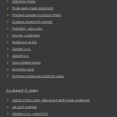
Sídlo firmy Praha
Prodej ready-made společností
Pronájem zasedací místnosti Praha
Evidence skutečných majitelů
Podnikání - rady a tipy
Novinky v podnikání
Společnost na klíč
Založení s.r.o.
Založení a.s.
Často kladené otázky
Kompletní ceník
Ochrana a zpracování osobních údajů
ZAJÍMAVÉ ČLÁNKY
Založit si firmu sám, nebo koupit ready made společnost
Jak začít podnikat
Založení s.r.o. v roce 2016