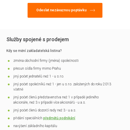
Služby spojené s prodejem
Kdy se mění zakladatelská listina?
změna obchodní firmy (jména) společnosti
přesun sídla firmy mimo Prahu
jiný počet jednatelů než 1 - u s.r.o.
jiný počet společníků než 1 - jen u s.r.o. založených do roku 2013
včetně
jiný počet členů představenstva než 1 v případě jediného
akcionáře, než 3 v případě více akcionářů - u a.s.
jiný počet členů dozorčí rady než 3 - u a.s.
přidání speciálních
předmětů podnikání
navýšení základního kapitálu