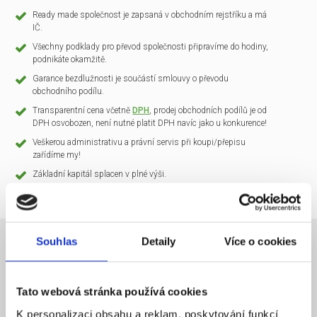
Ready made společnost je zapsaná v obchodním rejstříku a má
IČ.
Všechny podklady pro převod společnosti připravíme do hodiny,
podnikáte okamžitě.
Garance bezdlužnosti je součástí smlouvy o převodu
obchodního podílu.
Transparentní cena včetně
DPH
, prodej obchodních podílů je od
DPH osvobozen, není nutné platit DPH navíc jako u konkurence!
Veškerou administrativu a právní servis při koupi/přepisu
zařídíme my!
Základní kapitál splacen v plné výši.
Souhlas
Detaily
Více o cookies
NÁZEV SPOLEČNOSTI
CLARIO Systems s.r.o.
Tato webová stránka používá cookies
20 000 Kč
KAPITÁL
K personalizaci obsahu a reklam, poskytování funkcí