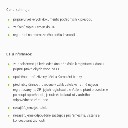
Cena zahrnuje:
přípravu veškerých dokumentů potřebných k převodu
zařízení zápisu změn do OR
registraci na neomezeného počtu živností
Další informace:
za společnost již byla odeslána přihláška k registraci k dani z
příjmu právnických osob na FÚ
společnost má zřízený účet u Komerční banky
předměty činnosti uvedené v zakladatelské listině nejsou
registrovány na ŽR, jejich registraci dle Vašeho přání provedeme
po koupi společnosti, je nutné obstarat si vlastního
odpovědného zástupce
nezajišťujeme jednatele
nezajišťujeme odpovědné zástupce pro řemeslné, vázané a
koncesované živnosti