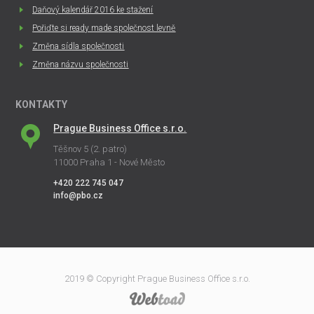
Daňový kalendář 2016 ke stažení
Pořiďte si ready made společnost levně
Změna sídla společnosti
Změna názvu společnosti
KONTAKTY
Prague Business Office s.r.o.
Těšnov 5 (2. patro)
11000 Praha 1 - Nové Město
+420 222 745 047
info@pbo.cz
2019 © Copyright Prague Business Office s.r.o.