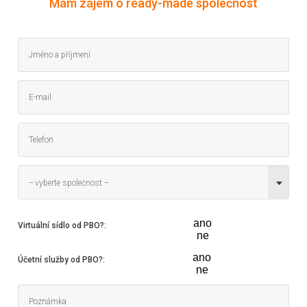
Mám zájem o ready-made společnost
-- vyberte společnost --
ano
Virtuální sídlo od PBO?
:
ne
ano
Účetní služby od PBO?
:
ne