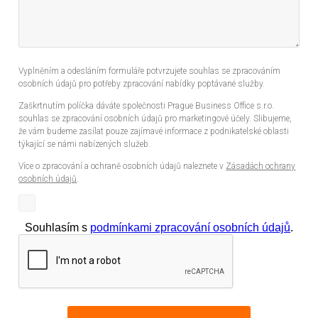
Vyplněním a odesláním formuláře potvrzujete souhlas se zpracováním
osobních údajů pro potřeby zpracování nabídky poptávané služby.
Zaškrtnutím políčka dáváte společnosti Prague Business Office s.r.o.
souhlas se zpracování osobních údajů pro marketingové účely. Slibujeme,
že vám budeme zasílat pouze zajímavé informace z podnikatelské oblasti
týkající se námi nabízených služeb.
Více o zpracování a ochraně osobních údajů naleznete v
Zásadách ochrany
osobních údajů
.
Souhlasím s
podmínkami zpracování osobních údajů
.