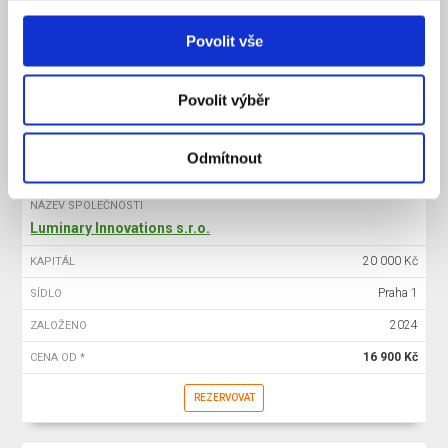
20 000 Kč
KAPITÁL
Povolit vše
Praha 1
SÍDLO
2025
ZALOŽENO
Povolit výběr
15 900 Kč
CENA OD *
REZERVOVAT
Odmítnout
NÁZEV SPOLEČNOSTI
Luminary Innovations s.r.o.
20 000 Kč
KAPITÁL
Praha 1
SÍDLO
2024
ZALOŽENO
16 900 Kč
CENA OD *
REZERVOVAT