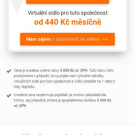
Virtuální sídlo pro tuto společnost
od 440 Kč měsíčně
Mám zájem
o společnost se sídlem
Cena je uvedena včetně slevy
3 000 Kč vč. DPH
. Tuto slevu Vám
poskytneme v případě, že využijete naší výhodné nabídky
virtuálních sídel pro tuto společnost a sídlo uhradíte na 1 nebo 2
roky dopředu.
Uvedená cena nezahrnuje poplatek za změnu zakladatelské
listiny. Její případná změna je zpoplateněna částkou
5 000 Kč
vč. DPH
.