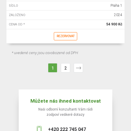
Praha 1
SÍDLO
2024
ZALOŽENO
54 900 Kč
CENA OD *
REZERVOVAT
* uvedené ceny jsou osvobozené od DPH
1
2
Můžete nás ihned kontaktovat
Naši odborní konzultanti Vám rádi
zodpoví veškeré dotazy
+420 222 745 047