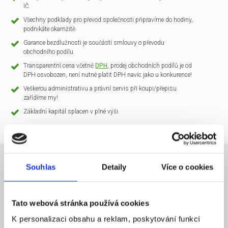
IČ.
Všechny podklady pro převod společnosti připravíme do hodiny,
podnikáte okamžitě.
Garance bezdlužnosti je součástí smlouvy o převodu
obchodního podílu.
Transparentní cena včetně
DPH
, prodej obchodních podílů je od
DPH osvobozen, není nutné platit DPH navíc jako u konkurence!
Veškerou administrativu a právní servis při koupi/přepisu
zařídíme my!
Základní kapitál splacen v plné výši.
Souhlas
Detaily
Více o cookies
NÁZEV SPOLEČNOSTI
CLARIO Systems s.r.o.
Tato webová stránka používá cookies
20 000 Kč
KAPITÁL
K personalizaci obsahu a reklam, poskytování funkcí
Praha 1
SÍDLO