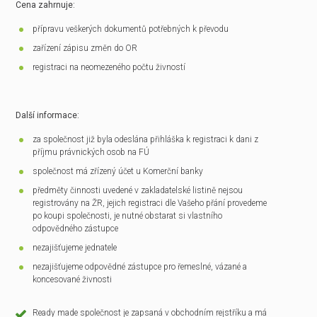
Cena zahrnuje:
přípravu veškerých dokumentů potřebných k převodu
zařízení zápisu změn do OR
registraci na neomezeného počtu živností
Další informace:
za společnost již byla odeslána přihláška k registraci k dani z
příjmu právnických osob na FÚ
společnost má zřízený účet u Komerční banky
předměty činnosti uvedené v zakladatelské listině nejsou
registrovány na ŽR, jejich registraci dle Vašeho přání provedeme
po koupi společnosti, je nutné obstarat si vlastního
odpovědného zástupce
nezajišťujeme jednatele
nezajišťujeme odpovědné zástupce pro řemeslné, vázané a
koncesované živnosti
Ready made společnost je zapsaná v obchodním rejstříku a má