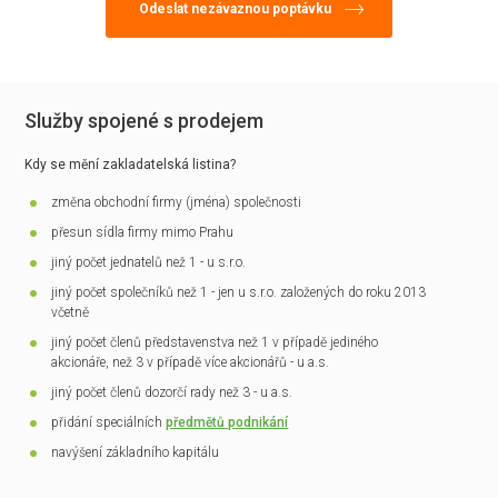
Služby spojené s prodejem
Kdy se mění zakladatelská listina?
změna obchodní firmy (jména) společnosti
přesun sídla firmy mimo Prahu
jiný počet jednatelů než 1 - u s.r.o.
jiný počet společníků než 1 - jen u s.r.o. založených do roku 2013
včetně
jiný počet členů představenstva než 1 v případě jediného
akcionáře, než 3 v případě více akcionářů - u a.s.
jiný počet členů dozorčí rady než 3 - u a.s.
přidání speciálních
předmětů podnikání
navýšení základního kapitálu