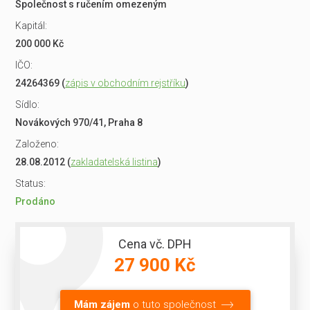
Společnost s ručením omezeným
Kapitál:
200 000 Kč
IČO:
24264369 (
zápis v obchodním rejstříku
)
Sídlo:
Novákových 970/41, Praha 8
Založeno:
28.08.2012 (
zakladatelská listina
)
Status:
Prodáno
Cena vč. DPH
27 900 Kč
Mám zájem
o tuto společnost