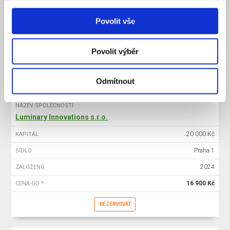
20 000 Kč
KAPITÁL
Povolit vše
Praha 1
SÍDLO
2025
ZALOŽENO
Povolit výběr
15 900 Kč
CENA OD *
REZERVOVAT
Odmítnout
NÁZEV SPOLEČNOSTI
Luminary Innovations s.r.o.
20 000 Kč
KAPITÁL
Praha 1
SÍDLO
2024
ZALOŽENO
16 900 Kč
CENA OD *
REZERVOVAT