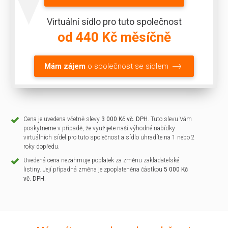
Virtuální sídlo pro tuto společnost
od 440 Kč měsíčně
Mám zájem
o společnost se sídlem
Cena je uvedena včetně slevy
3 000 Kč vč. DPH
. Tuto slevu Vám
poskytneme v případě, že využijete naší výhodné nabídky
virtuálních sídel pro tuto společnost a sídlo uhradíte na 1 nebo 2
roky dopředu.
Uvedená cena nezahrnuje poplatek za změnu zakladatelské
listiny. Její případná změna je zpoplateněna částkou
5 000 Kč
vč. DPH
.