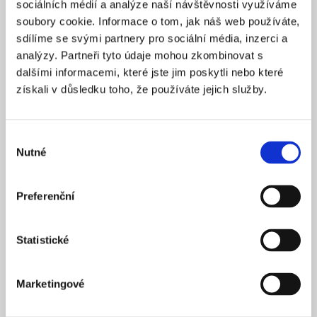
sociálních médií a analýze naší návštěvnosti využíváme
2025
ZALOŽENO
soubory cookie. Informace o tom, jak náš web používáte,
15 900 Kč
CENA OD *
sdílíme se svými partnery pro sociální média, inzerci a
analýzy. Partneři tyto údaje mohou zkombinovat s
REZERVOVAT
dalšími informacemi, které jste jim poskytli nebo které
získali v důsledku toho, že používáte jejich služby.
NÁZEV SPOLEČNOSTI
Next Generation Edge s.r.o.
Výběr
20 000 Kč
KAPITÁL
Nutné
souhlasu
Praha 1
SÍDLO
2025
ZALOŽENO
Preferenční
15 900 Kč
CENA OD *
Statistické
REZERVOVAT
Marketingové
NÁZEV SPOLEČNOSTI
Profi Zeronal s.r.o.