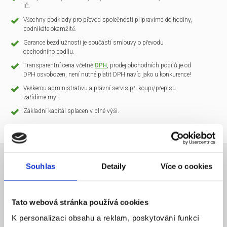
IČ.
Všechny podklady pro převod společnosti připravíme do hodiny,
podnikáte okamžitě.
Garance bezdlužnosti je součástí smlouvy o převodu
obchodního podílu.
Transparentní cena včetně
DPH
, prodej obchodních podílů je od
DPH osvobozen, není nutné platit DPH navíc jako u konkurence!
Veškerou administrativu a právní servis při koupi/přepisu
zařídíme my!
Základní kapitál splacen v plné výši.
Souhlas
Detaily
Více o cookies
NÁZEV SPOLEČNOSTI
CLARIO Systems s.r.o.
Tato webová stránka používá cookies
20 000 Kč
KAPITÁL
K personalizaci obsahu a reklam, poskytování funkcí
Praha 1
SÍDLO