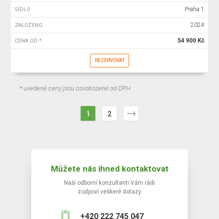
Praha 1
SÍDLO
2024
ZALOŽENO
54 900 Kč
CENA OD *
REZERVOVAT
* uvedené ceny jsou osvobozené od DPH
1
2
Můžete nás ihned kontaktovat
Naši odborní konzultanti Vám rádi
zodpoví veškeré dotazy
+420 222 745 047