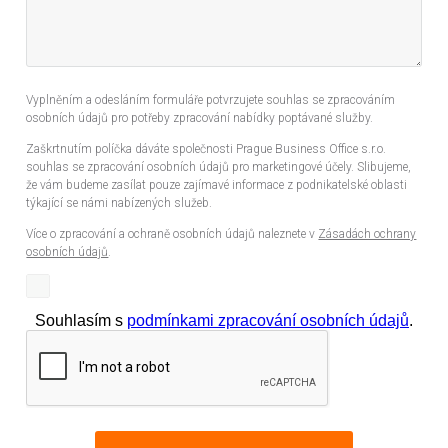
Vyplněním a odesláním formuláře potvrzujete souhlas se zpracováním
osobních údajů pro potřeby zpracování nabídky poptávané služby.
Zaškrtnutím políčka dáváte společnosti Prague Business Office s.r.o.
souhlas se zpracování osobních údajů pro marketingové účely. Slibujeme,
že vám budeme zasílat pouze zajímavé informace z podnikatelské oblasti
týkající se námi nabízených služeb.
Více o zpracování a ochraně osobních údajů naleznete v
Zásadách ochrany
osobních údajů
.
Souhlasím s
podmínkami zpracování osobních údajů
.