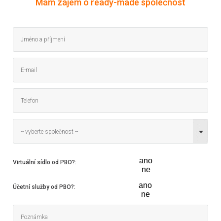
Mám zájem o ready-made společnost
-- vyberte společnost --
ano
Virtuální sídlo od PBO?
:
ne
ano
Účetní služby od PBO?
:
ne