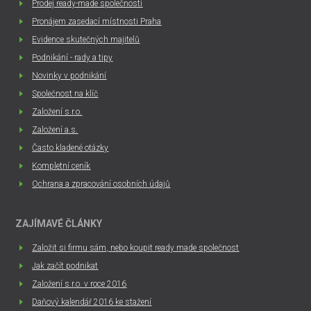
Prodej ready-made společností
Pronájem zasedací místnosti Praha
Evidence skutečných majitelů
Podnikání - rady a tipy
Novinky v podnikání
Společnost na klíč
Založení s.r.o.
Založení a.s.
Často kladené otázky
Kompletní ceník
Ochrana a zpracování osobních údajů
ZAJÍMAVÉ ČLÁNKY
Založit si firmu sám, nebo koupit ready made společnost
Jak začít podnikat
Založení s.r.o. v roce 2016
Daňový kalendář 2016 ke stažení