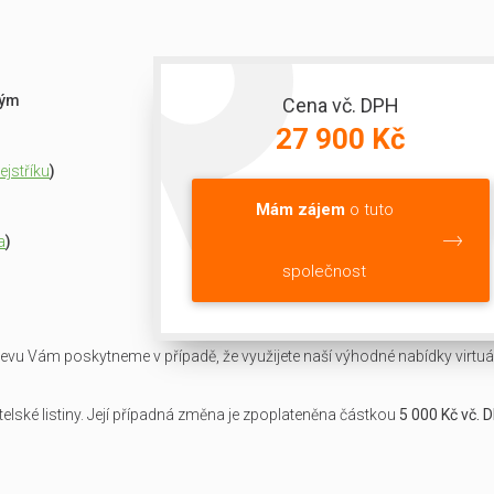
ným
Cena vč. DPH
27 900 Kč
jstříku
)
Mám zájem
o tuto
a
)
společnost
slevu Vám poskytneme v případě, že využijete naší výhodné nabídky virtuál
lské listiny. Její případná změna je zpoplateněna částkou
5 000 Kč vč. 