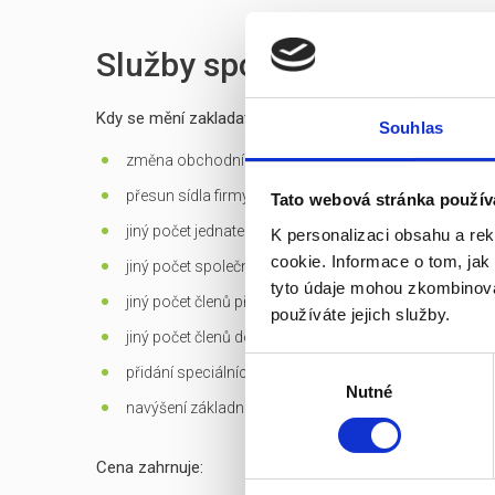
Služby spojené s prodejem
Kdy se mění zakladatelská listina?
Souhlas
změna obchodní firmy (jména) společnosti
přesun sídla firmy mimo Prahu
Tato webová stránka použív
jiný počet jednatelů než 1 - u s.r.o.
K personalizaci obsahu a re
cookie. Informace o tom, jak
jiný počet společníků než 1 - jen u s.r.o. založených d
tyto údaje mohou zkombinovat
jiný počet členů představenstva než 1 v případě jediné
používáte jejich služby.
jiný počet členů dozorčí rady než 3 - u a.s.
Výběr
přidání speciálních
předmětů podnikání
Nutné
souhlasu
navýšení základního kapitálu
Cena zahrnuje: