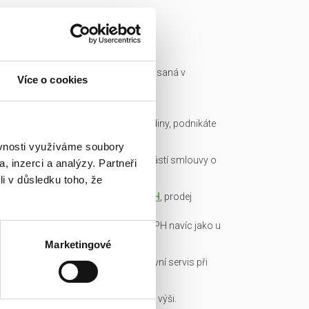
Ready made společnost je zapsaná v
Více o cookies
obchodním rejstříku a má IČ.
Všechny podklady pro převod
společnosti připravíme do hodiny, podnikáte
okamžitě.
ěvnosti využíváme soubory
Garance bezdlužnosti je součástí smlouvy o
, inzerci a analýzy. Partneři
převodu obchodního podílu.
li v důsledku toho, že
Transparentní cena včetně
DPH
, prodej
obchodních podílů je od DPH
osvobozen, není nutné platit DPH navíc jako u
konkurence!
Marketingové
Veškerou administrativu a právní servis při
koupi/přepisu zařídíme my!
Základní kapitál splacen v plné výši.