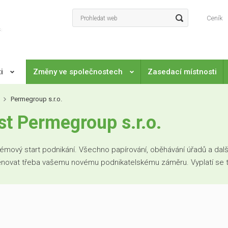
Ceník
ti
Změny ve společnostech
Zasedací místnosti
Permegroup s.r.o.
t Permegroup s.r.o.
mový start podnikání. Všechno papírování, oběhávání úřadů a další
věnovat třeba vašemu novému podnikatelskému záměru. Vyplatí se to. 