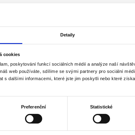
Detaily
á cookies
klam, poskytování funkcí sociálních médií a analýze naší návšt
 náš web používáte, sdílíme se svými partnery pro sociální média
o roku 2013 včetně
 s dalšími informacemi, které jste jim poskytli nebo které získa
ho akcionáře, než 3 v případě více akcionářů - u a.s.
Preferenční
Statistické