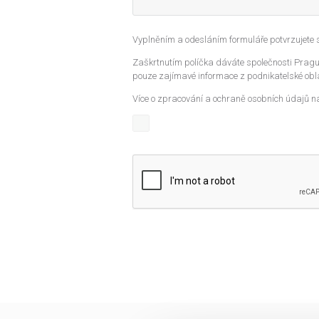
Vyplněním a odesláním formuláře potvrzujete
Zaškrtnutím políčka dáváte společnosti Prague
pouze zajímavé informace z podnikatelské obla
Více o zpracování a ochraně osobních údajů n