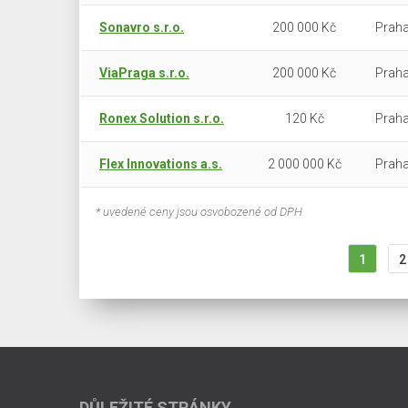
Sonavro s.r.o.
200 000 Kč
Praha
ViaPraga s.r.o.
200 000 Kč
Praha
Ronex Solution s.r.o.
120 Kč
Praha
Flex Innovations a.s.
2 000 000 Kč
Praha
* uvedené ceny jsou osvobozené od DPH
1
2
DŮLEŽITÉ STRÁNKY