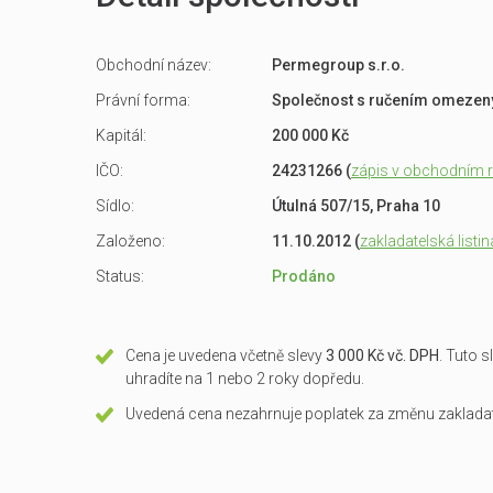
Obchodní název:
Permegroup s.r.o.
Právní forma:
Společnost s ručením omeze
Kapitál:
200 000 Kč
IČO:
24231266 (
zápis v obchodním re
Sídlo:
Útulná 507/15, Praha 10
Založeno:
11.10.2012 (
zakladatelská listin
Status:
Prodáno
Cena je uvedena včetně slevy
3 000 Kč vč. DPH
. Tuto 
uhradíte na 1 nebo 2 roky dopředu.
Uvedená cena nezahrnuje poplatek za změnu zakladate