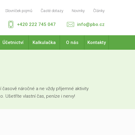
Slovníček pojmů
Časté dotazy
Novinky
Články
+420 222 745 047
info@pbo.cz
Účetnictví
Kalkulačka
O nás
Kontakty
 časově náročné a ne vždy příjemné aktivity
Ušetříte vlastní čas, peníze i nervy!