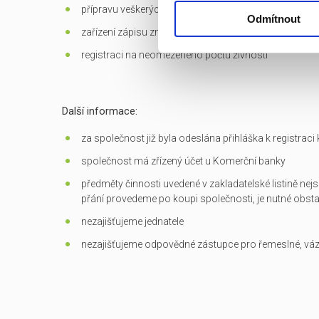
přípravu veškerých dokumentů potřebných k převodu
Odmítnout
zařízení zápisu změn do OR
registraci na neomezeného počtu živností
Další informace:
za společnost již byla odeslána přihláška k registrac
společnost má zřízený účet u Komerční banky
předměty činnosti uvedené v zakladatelské listině nejs
přání provedeme po koupi společnosti, je nutné obst
nezajišťujeme jednatele
nezajišťujeme odpovědné zástupce pro řemeslné, vá