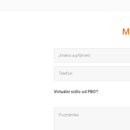
M
Virtuální sídlo od PBO?
: