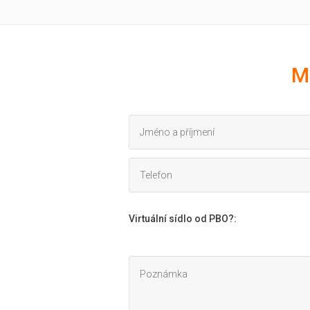
M
Virtuální sídlo od PBO?
: