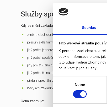
Služby spojené s prodejem
Kdy se mění zakladatelská listina?
Souhlas
změna obchodní firmy (jména) společnosti
přesun sídla firmy mimo Prahu
Tato webová stránka použív
jiný počet jednatelů než 1 - u s.r.o.
K personalizaci obsahu a re
cookie. Informace o tom, jak
jiný počet společníků než 1 - jen u s.r.o. založených d
tyto údaje mohou zkombinovat
jiný počet členů představenstva než 1 v případě jediné
používáte jejich služby.
jiný počet členů dozorčí rady než 3 - u a.s.
Výběr
přidání speciálních
předmětů podnikání
Nutné
souhlasu
navýšení základního kapitálu
Cena zahrnuje: