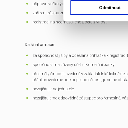
přípravu veškerých dokumentů potřebných k převodu
Odmítnout
zařízení zápisu změn do OR
registraci na neomezeného počtu živností
Další informace:
za společnost již byla odeslána přihláška k registrac
společnost má zřízený účet u Komerční banky
předměty činnosti uvedené v zakladatelské listině nejs
přání provedeme po koupi společnosti, je nutné obst
nezajišťujeme jednatele
nezajišťujeme odpovědné zástupce pro řemeslné, vá