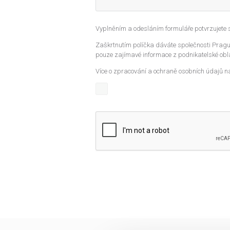
Vyplněním a odesláním formuláře potvrzujete
Zaškrtnutím políčka dáváte společnosti Prague
pouze zajímavé informace z podnikatelské obla
Více o zpracování a ochraně osobních údajů n