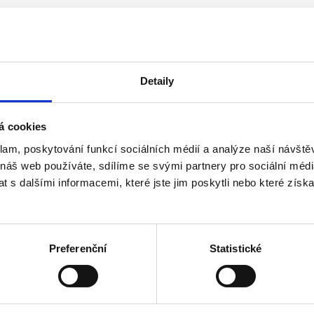
Detaily
á cookies
klam, poskytování funkcí sociálních médií a analýze naší návšt
 náš web používáte, sdílíme se svými partnery pro sociální média
o roku 2013 včetně
 s dalšími informacemi, které jste jim poskytli nebo které získa
ho akcionáře, než 3 v případě více akcionářů - u a.s.
Preferenční
Statistické