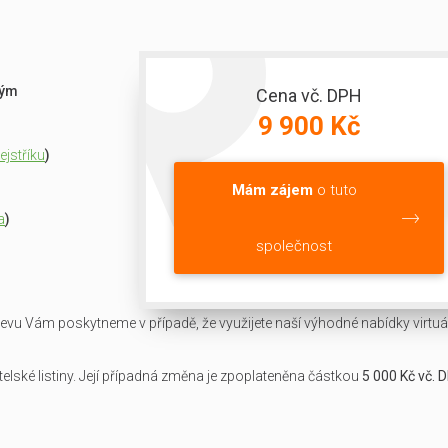
ným
Cena vč. DPH
9 900 Kč
jstříku
)
Mám zájem
o tuto
a
)
společnost
slevu Vám poskytneme v případě, že využijete naší výhodné nabídky virtuál
lské listiny. Její případná změna je zpoplateněna částkou
5 000 Kč vč. 