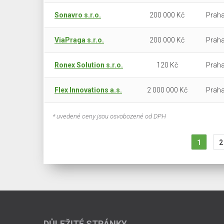
Sonavro s.r.o.
200 000 Kč
Praha
ViaPraga s.r.o.
200 000 Kč
Praha
Ronex Solution s.r.o.
120 Kč
Praha
Flex Innovations a.s.
2 000 000 Kč
Praha
* uvedené ceny jsou osvobozené od DPH
1
2
DŮLEŽITÉ STRÁNKY