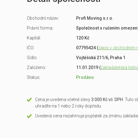
Obchodní název:
Profi Moving s.r.o.
Právní forma:
Společnost s ručením omeze
Kapitál:
120 Kč
IČO:
07795424 (
zápis v obchodním re
Sídlo:
Vojtěšská 211/6, Praha 1
Založeno:
11.01.2019 (
zakladatelská listin
Status:
Prodáno
Cena je uvedena včetně slevy
3 000 Kč vč. DPH
. Tuto 
uhradíte na 1 nebo 2 roky dopředu.
Uvedená cena nezahrnuje poplatek za změnu zakladate