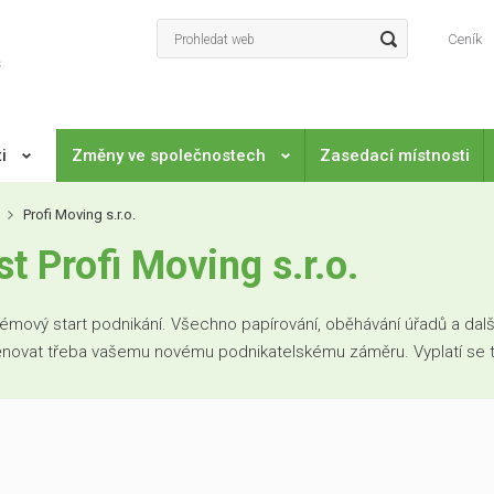
Ceník
ti
Změny ve společnostech
Zasedací místnosti
Profi Moving s.r.o.
 Profi Moving s.r.o.
mový start podnikání. Všechno papírování, oběhávání úřadů a další
věnovat třeba vašemu novému podnikatelskému záměru. Vyplatí se to. 