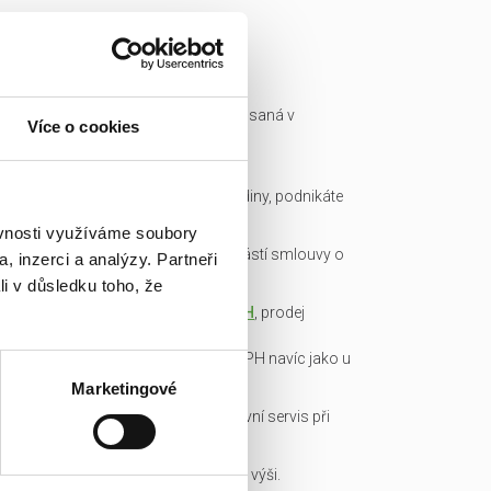
Ready made společnost je zapsaná v
Více o cookies
obchodním rejstříku a má IČ.
Všechny podklady pro převod
společnosti připravíme do hodiny, podnikáte
okamžitě.
ěvnosti využíváme soubory
Garance bezdlužnosti je součástí smlouvy o
, inzerci a analýzy. Partneři
převodu obchodního podílu.
li v důsledku toho, že
Transparentní cena včetně
DPH
, prodej
obchodních podílů je od DPH
osvobozen, není nutné platit DPH navíc jako u
konkurence!
Marketingové
Veškerou administrativu a právní servis při
koupi/přepisu zařídíme my!
Základní kapitál splacen v plné výši.