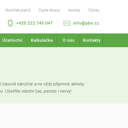
Slovníček pojmů
Časté dotazy
Novinky
Články
+420 222 745 047
info@pbo.cz
Účetnictví
Kalkulačka
O nás
Kontakty
 časově náročné a ne vždy příjemné aktivity
Ušetříte vlastní čas, peníze i nervy!