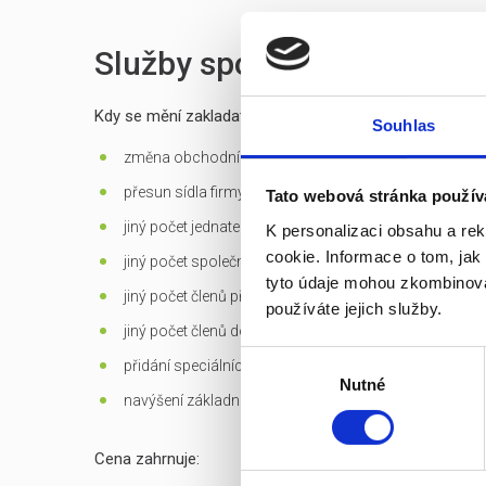
Služby spojené s prodejem
Kdy se mění zakladatelská listina?
Souhlas
změna obchodní firmy (jména) společnosti
přesun sídla firmy mimo Prahu
Tato webová stránka použív
jiný počet jednatelů než 1 - u s.r.o.
K personalizaci obsahu a re
cookie. Informace o tom, jak
jiný počet společníků než 1 - jen u s.r.o. založených d
tyto údaje mohou zkombinovat
jiný počet členů představenstva než 1 v případě jediné
používáte jejich služby.
jiný počet členů dozorčí rady než 3 - u a.s.
Výběr
přidání speciálních
předmětů podnikání
Nutné
souhlasu
navýšení základního kapitálu
Cena zahrnuje: