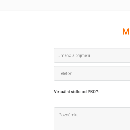
M
Virtuální sídlo od PBO?
: