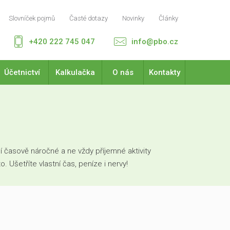
Slovníček pojmů
Časté dotazy
Novinky
Články
+420 222 745 047
info@pbo.cz
Účetnictví
Kalkulačka
O nás
Kontakty
 časově náročné a ne vždy příjemné aktivity
Ušetříte vlastní čas, peníze i nervy!