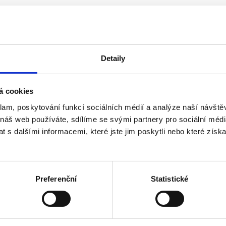
Detaily
á cookies
klam, poskytování funkcí sociálních médií a analýze naší návšt
 náš web používáte, sdílíme se svými partnery pro sociální média
o roku 2013 včetně
 s dalšími informacemi, které jste jim poskytli nebo které získa
ho akcionáře, než 3 v případě více akcionářů - u a.s.
Preferenční
Statistické