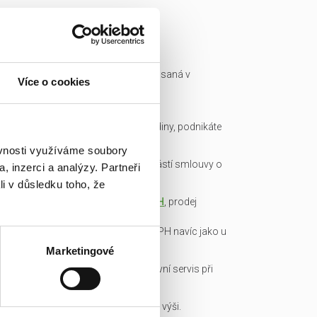
Ready made společnost je zapsaná v
Více o cookies
obchodním rejstříku a má IČ.
Všechny podklady pro převod
společnosti připravíme do hodiny, podnikáte
okamžitě.
ěvnosti využíváme soubory
Garance bezdlužnosti je součástí smlouvy o
, inzerci a analýzy. Partneři
převodu obchodního podílu.
li v důsledku toho, že
Transparentní cena včetně
DPH
, prodej
obchodních podílů je od DPH
osvobozen, není nutné platit DPH navíc jako u
konkurence!
Marketingové
Veškerou administrativu a právní servis při
koupi/přepisu zařídíme my!
Základní kapitál splacen v plné výši.