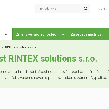
Ceník
ti
Změny ve společnostech
Zasedací místnosti
RINTEX solutions s.r.o.
 RINTEX solutions s.r.o.
mový start podnikání. Všechno papírování, oběhávání úřadů a další
věnovat třeba vašemu novému podnikatelskému záměru. Vyplatí se to. 