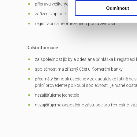
přípravu veškerých dokumentů potřebných k převodu
Odmítnout
zařízení zápisu změn do OR
registraci na neomezeného počtu živností
Další informace:
za společnost již byla odeslána přihláška k registrac
společnost má zřízený účet u Komerční banky
předměty činnosti uvedené v zakladatelské listině nejs
přání provedeme po koupi společnosti, je nutné obst
nezajišťujeme jednatele
nezajišťujeme odpovědné zástupce pro řemeslné, vá