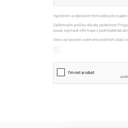
Vyplněním a odesláním formuláře potvrzujete
Zaškrtnutím políčka dáváte společnosti Prague
pouze zajímavé informace z podnikatelské obla
Více o zpracování a ochraně osobních údajů n