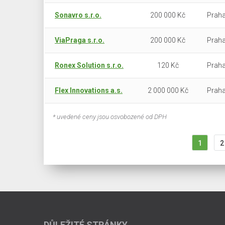
Sonavro s.r.o.
200 000 Kč
Praha
ViaPraga s.r.o.
200 000 Kč
Praha
Ronex Solution s.r.o.
120 Kč
Praha
Flex Innovations a.s.
2 000 000 Kč
Praha
* uvedené ceny jsou osvobozené od DPH
1
2
DŮLEŽITÉ STRÁNKY