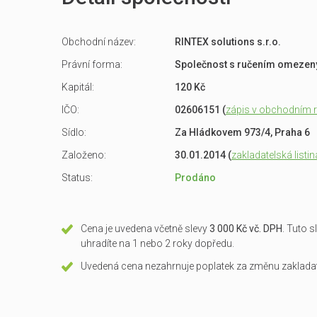
Obchodní název:
RINTEX solutions s.r.o.
Právní forma:
Společnost s ručením omeze
Kapitál:
120 Kč
IČO:
02606151 (
zápis v obchodním re
Sídlo:
Za Hládkovem 973/4, Praha 6
Založeno:
30.01.2014 (
zakladatelská listin
Status:
Prodáno
Cena je uvedena včetně slevy
3 000 Kč vč. DPH
. Tuto 
uhradíte na 1 nebo 2 roky dopředu.
Uvedená cena nezahrnuje poplatek za změnu zakladate