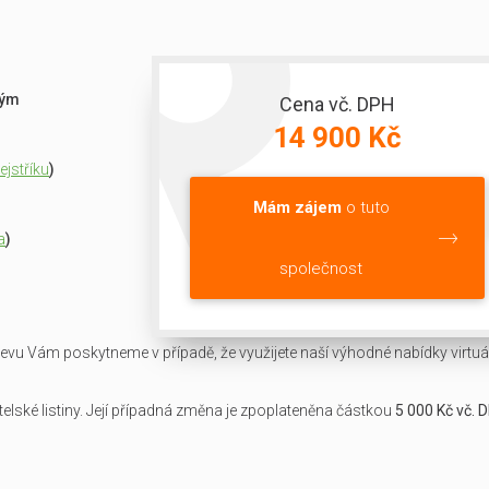
ným
Cena vč. DPH
14 900 Kč
jstříku
)
Mám zájem
o tuto
a
)
společnost
slevu Vám poskytneme v případě, že využijete naší výhodné nabídky virtuál
lské listiny. Její případná změna je zpoplateněna částkou
5 000 Kč vč. 