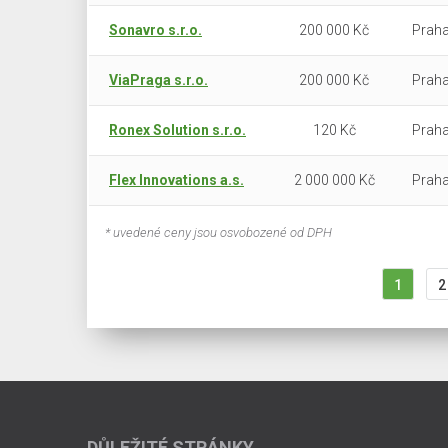
Sonavro s.r.o.
200 000 Kč
Praha
ViaPraga s.r.o.
200 000 Kč
Praha
Ronex Solution s.r.o.
120 Kč
Praha
Flex Innovations a.s.
2 000 000 Kč
Praha
* uvedené ceny jsou osvobozené od DPH
1
2
DŮLEŽITÉ STRÁNKY