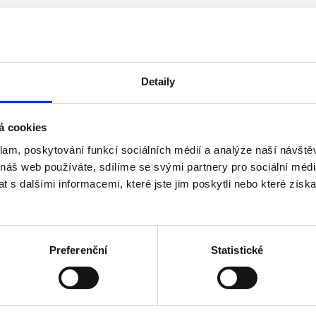
Detaily
á cookies
klam, poskytování funkcí sociálních médií a analýze naší návšt
 náš web používáte, sdílíme se svými partnery pro sociální média
o roku 2013 včetně
 s dalšími informacemi, které jste jim poskytli nebo které získa
ho akcionáře, než 3 v případě více akcionářů - u a.s.
Preferenční
Statistické