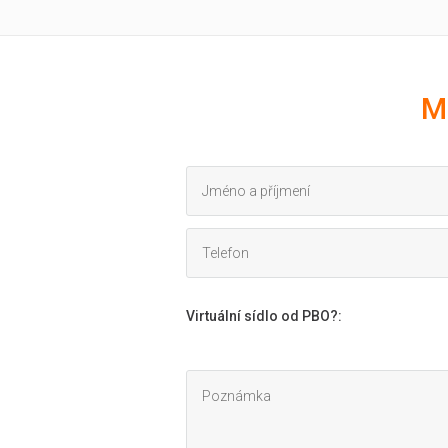
M
Virtuální sídlo od PBO?
: