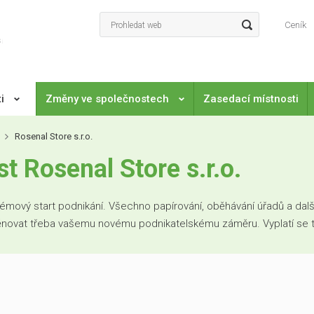
Ceník
ti
Změny ve společnostech
Zasedací místnosti
Rosenal Store s.r.o.
 Rosenal Store s.r.o.
mový start podnikání. Všechno papírování, oběhávání úřadů a další
věnovat třeba vašemu novému podnikatelskému záměru. Vyplatí se to. 