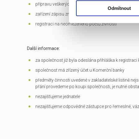
přípravu veškerých dokumentů potřebných k převodu
Odmítnout
zařízení zápisu změn do OR
registraci na neomezeného počtu živností
Další informace:
za společnost již byla odeslána přihláška k registrac
společnost má zřízený účet u Komerční banky
předměty činnosti uvedené v zakladatelské listině nejs
přání provedeme po koupi společnosti, je nutné obst
nezajišťujeme jednatele
nezajišťujeme odpovědné zástupce pro řemeslné, vá