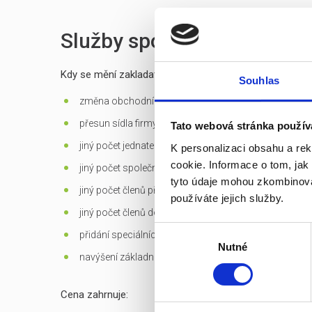
Služby spojené s prodejem
Kdy se mění zakladatelská listina?
Souhlas
změna obchodní firmy (jména) společnosti
přesun sídla firmy mimo Prahu
Tato webová stránka použív
jiný počet jednatelů než 1 - u s.r.o.
K personalizaci obsahu a re
cookie. Informace o tom, jak
jiný počet společníků než 1 - jen u s.r.o. založených d
tyto údaje mohou zkombinovat
jiný počet členů představenstva než 1 v případě jediné
používáte jejich služby.
jiný počet členů dozorčí rady než 3 - u a.s.
Výběr
přidání speciálních
předmětů podnikání
Nutné
souhlasu
navýšení základního kapitálu
Cena zahrnuje: