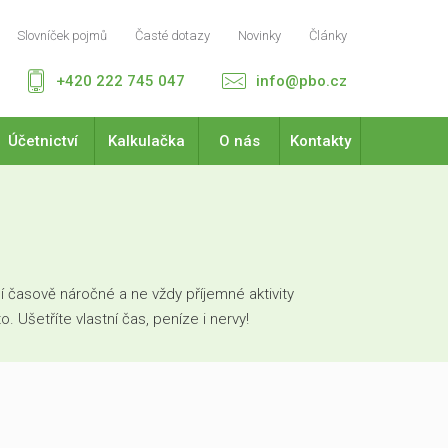
Slovníček pojmů
Časté dotazy
Novinky
Články
+420 222 745 047
info@pbo.cz
Účetnictví
Kalkulačka
O nás
Kontakty
 časově náročné a ne vždy příjemné aktivity
Ušetříte vlastní čas, peníze i nervy!