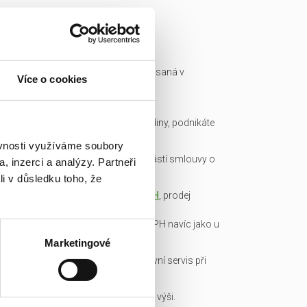
Ready made společnost je zapsaná v
Více o cookies
obchodním rejstříku a má IČ.
Všechny podklady pro převod
společnosti připravíme do hodiny, podnikáte
okamžitě.
ěvnosti využíváme soubory
Garance bezdlužnosti je součástí smlouvy o
, inzerci a analýzy. Partneři
převodu obchodního podílu.
li v důsledku toho, že
Transparentní cena včetně
DPH
, prodej
obchodních podílů je od DPH
osvobozen, není nutné platit DPH navíc jako u
konkurence!
Marketingové
Veškerou administrativu a právní servis při
koupi/přepisu zařídíme my!
Základní kapitál splacen v plné výši.