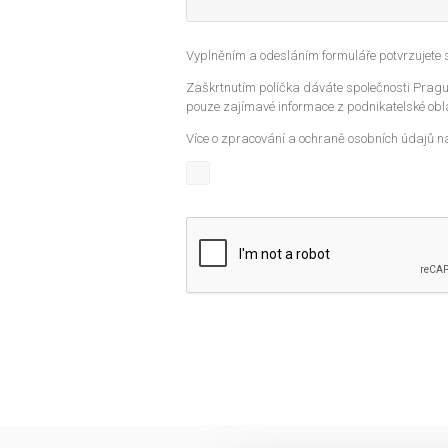
Vyplněním a odesláním formuláře potvrzujete
Zaškrtnutím políčka dáváte společnosti Prague
pouze zajímavé informace z podnikatelské obla
Více o zpracování a ochraně osobních údajů n