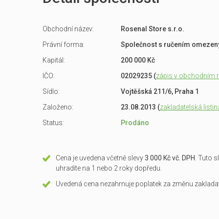
Obchodní název:
Rosenal Store s.r.o.
Právní forma:
Společnost s ručením omeze
Kapitál:
200 000 Kč
IČO:
02029235 (
zápis v obchodním re
Sídlo:
Vojtěšská 211/6, Praha 1
Založeno:
23.08.2013 (
zakladatelská listin
Status:
Prodáno
Cena je uvedena včetně slevy
3 000 Kč vč. DPH
. Tuto 
uhradíte na 1 nebo 2 roky dopředu.
Uvedená cena nezahrnuje poplatek za změnu zakladate