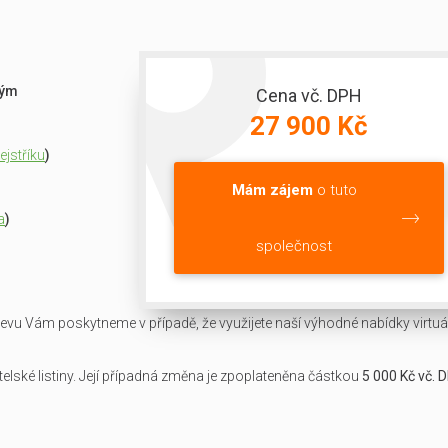
ným
Cena vč. DPH
27 900 Kč
jstříku
)
Mám zájem
o tuto
a
)
společnost
slevu Vám poskytneme v případě, že využijete naší výhodné nabídky virtuál
lské listiny. Její případná změna je zpoplateněna částkou
5 000 Kč vč. 