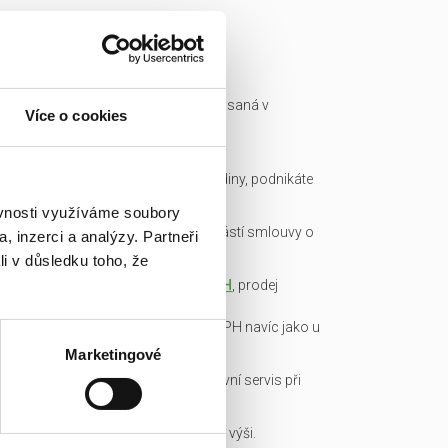
Ready made společnost je zapsaná v
Více o cookies
obchodním rejstříku a má IČ.
Všechny podklady pro převod
společnosti připravíme do hodiny, podnikáte
okamžitě.
ěvnosti využíváme soubory
Garance bezdlužnosti je součástí smlouvy o
, inzerci a analýzy. Partneři
převodu obchodního podílu.
li v důsledku toho, že
Transparentní cena včetně
DPH
, prodej
obchodních podílů je od DPH
osvobozen, není nutné platit DPH navíc jako u
konkurence!
Marketingové
Veškerou administrativu a právní servis při
koupi/přepisu zařídíme my!
Základní kapitál splacen v plné výši.