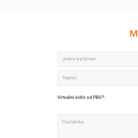
M
Virtuální sídlo od PBO?
: