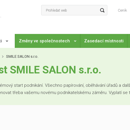
Ceník
ti
Změny ve společnostech
Zasedací místnosti
SMILE SALON s.r.o.
t SMILE SALON s.r.o.
mový start podnikání. Všechno papírování, oběhávání úřadů a další
věnovat třeba vašemu novému podnikatelskému záměru. Vyplatí se to. 