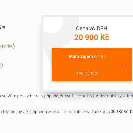
ným
Cena vč. DPH
20 900 Kč
jstříku
)
Mám zájem
o tuto
a
)
společnost
slevu Vám poskytneme v případě, že využijete naší výhodné nabídky virtuál
lské listiny. Její případná změna je zpoplateněna částkou
5 000 Kč vč. 