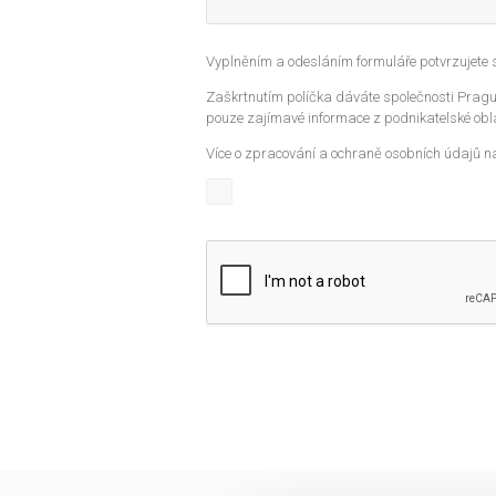
Vyplněním a odesláním formuláře potvrzujete
Zaškrtnutím políčka dáváte společnosti Prague
pouze zajímavé informace z podnikatelské obla
Více o zpracování a ochraně osobních údajů n