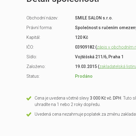
Obchodní název:
SMILE SALON s.r.o.
Právní forma:
Společnost s ručením omeze
Kapitál:
120 Kč
IČO:
03909182 (
zápis v obchodním re
Sídlo:
Vojtěšská 211/6, Praha 1
Založeno:
19.03.2015 (
zakladatelská listin
Status:
Prodáno
Cena je uvedena včetně slevy
3 000 Kč vč. DPH
. Tuto 
uhradíte na 1 nebo 2 roky dopředu.
Uvedená cena nezahrnuje poplatek za změnu zakladate