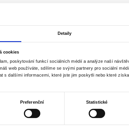
Detaily
á cookies
klam, poskytování funkcí sociálních médií a analýze naší návšt
 náš web používáte, sdílíme se svými partnery pro sociální média
o roku 2013 včetně
 s dalšími informacemi, které jste jim poskytli nebo které získa
ho akcionáře, než 3 v případě více akcionářů - u a.s.
Preferenční
Statistické