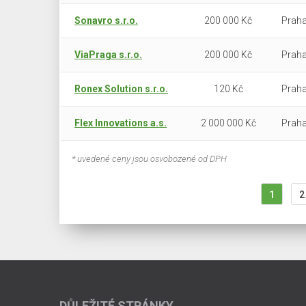
Sonavro s.r.o.
200 000 Kč
Praha
ViaPraga s.r.o.
200 000 Kč
Praha
Ronex Solution s.r.o.
120 Kč
Praha
Flex Innovations a.s.
2 000 000 Kč
Praha
* uvedené ceny jsou osvobozené od DPH
1
2
DŮLEŽITÉ STRÁNKY