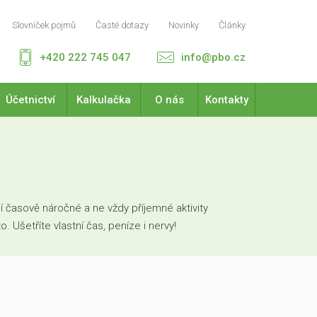
Slovníček pojmů
Časté dotazy
Novinky
Články
+420 222 745 047
info@pbo.cz
Účetnictví
Kalkulačka
O nás
Kontakty
 časově náročné a ne vždy příjemné aktivity
Ušetříte vlastní čas, peníze i nervy!