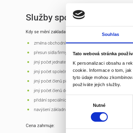
Služby spojené s prodejem
Kdy se mění zakladatelská listina?
Souhlas
změna obchodní firmy (jména) společnosti
přesun sídla firmy mimo Prahu
Tato webová stránka použív
jiný počet jednatelů než 1 - u s.r.o.
K personalizaci obsahu a re
cookie. Informace o tom, jak
jiný počet společníků než 1 - jen u s.r.o. založených d
tyto údaje mohou zkombinovat
jiný počet členů představenstva než 1 v případě jediné
používáte jejich služby.
jiný počet členů dozorčí rady než 3 - u a.s.
Výběr
přidání speciálních
předmětů podnikání
Nutné
souhlasu
navýšení základního kapitálu
Cena zahrnuje: