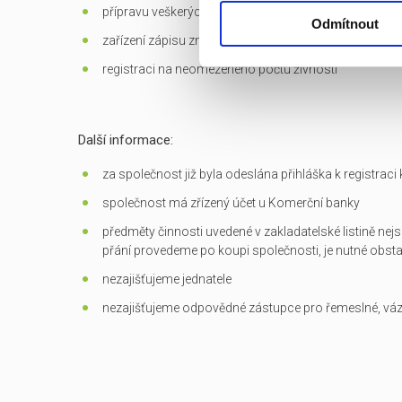
přípravu veškerých dokumentů potřebných k převodu
Odmítnout
zařízení zápisu změn do OR
registraci na neomezeného počtu živností
Další informace:
za společnost již byla odeslána přihláška k registrac
společnost má zřízený účet u Komerční banky
předměty činnosti uvedené v zakladatelské listině nejs
přání provedeme po koupi společnosti, je nutné obst
nezajišťujeme jednatele
nezajišťujeme odpovědné zástupce pro řemeslné, vá